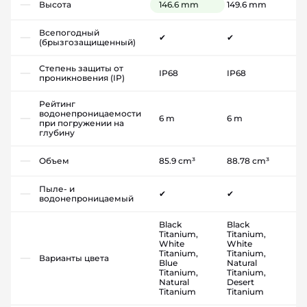
Высота
146.6 mm
149.6 mm
Всепогодный
✔
✔
(брызгозащищенный)
Степень защиты от
IP68
IP68
проникновения (IP)
Рейтинг
водонепроницаемости
6 m
6 m
при погружении на
глубину
Объем
85.9 cm³
88.78 cm³
Пыле- и
✔
✔
водонепроницаемый
Black
Black
Titanium,
Titanium,
White
White
Titanium,
Titanium,
Варианты цвета
Blue
Natural
Titanium,
Titanium,
Natural
Desert
Titanium
Titanium