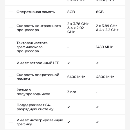
Оперативная память
8GB
8GB
2 x 3.78 GHz
Скорость центрального
2 x 3.89 GHz
& 4 x 2.02
процессора
& 4 x 2.2 GHz
GHz
Тактовая частота
графического
-
1450 MHz
процессора
Имеет встроенный LTE
✔
✔
Скорость оперативной
6400 MHz
4800 MHz
памяти
Размер
3 nm
-
полупроводников
Поддерживает 64-
✔
✔
разрядную систему
Имеет интегрированную
✔
✔
графику