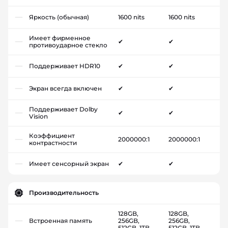
Яркость (обычная)
1600 nits
1600 nits
Имеет фирменное
✔
✔
противоударное стекло
Поддерживает HDR10
✔
✔
Экран всегда включен
✔
✔
Поддерживает Dolby
✔
✔
Vision
Коэффициент
2000000:1
2000000:1
контрастности
Имеет сенсорный экран
✔
✔
Производительность
128GB,
128GB,
Встроенная память
256GB,
256GB,
512GB, 1TB
512GB, 1TB