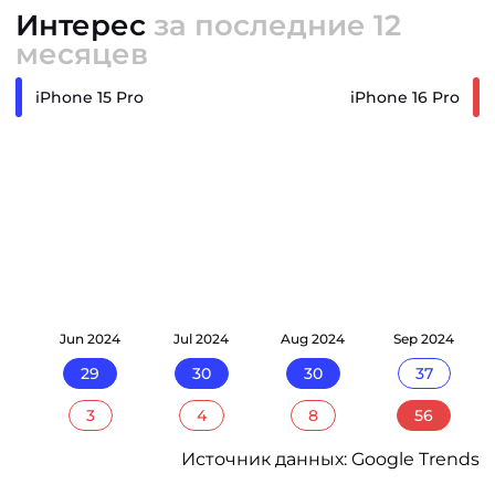
Интерес
за последние 12
месяцев
iPhone 15 Pro
iPhone 16 Pro
24
Jun 2024
Jul 2024
Aug 2024
Sep 2024
29
30
30
37
3
4
8
56
Источник данных: Google Trends