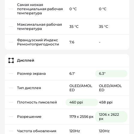
Самая низкая
потенциальная рабочая
0 °C
0 °C
температура
Максимальная рабочая
35 °C
35 °C
температура
Французский Индекс
7.6
-
Ремонтопригодности
Дисплей
Размер экрана
6.1"
6.3"
OLED/AMOL
OLED/AMOL
Тип дисплея
ED
ED
Плотность пикселей
460 ppi
458 ppi
1206 x 2622
Разрешение
1179 x 2556 px
px
Частота обновления
120Hz
120Hz