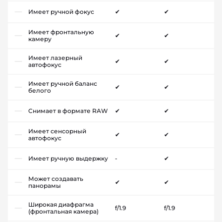
Имеет ручной фокус
✔
✔
Имеет фронтальную
✔
✔
камеру
Имеет лазерный
✔
✔
автофокус
Имеет ручной баланс
✔
✔
белого
Снимает в формате RAW
✔
✔
Имеет сенсорный
✔
✔
автофокус
Имеет ручную выдержку
-
✔
Может создавать
✔
✔
панорамы
Широкая диафрагма
f/1.9
f/1.9
(фронтальная камера)