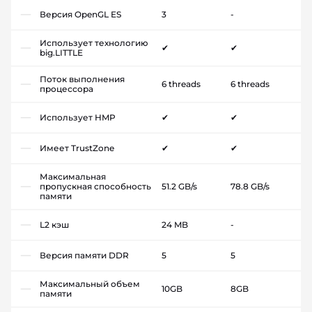
Версия OpenGL ES
3
-
Использует технологию
✔
✔
big.LITTLE
Поток выполнения
6 threads
6 threads
процессора
Использует HMP
✔
✔
Имеет TrustZone
✔
✔
Максимальная
пропускная способность
51.2 GB/s
78.8 GB/s
памяти
L2 кэш
24 MB
-
Версия памяти DDR
5
5
Максимальный объем
10GB
8GB
памяти