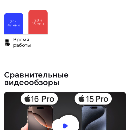
28
ч
24
ч
13
мин
47
мин
Время
работы
Сравнительные
видеообзоры