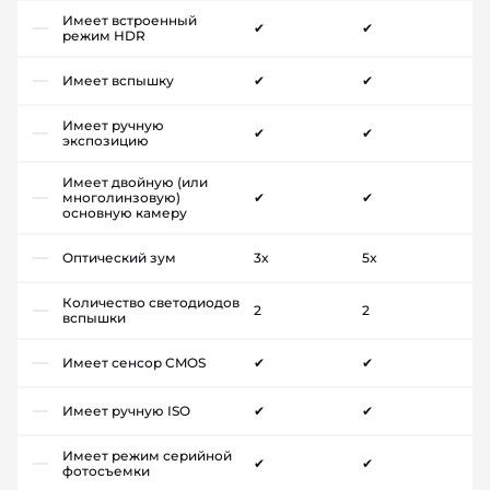
Имеет встроенный
✔
✔
режим HDR
Имеет вспышку
✔
✔
Имеет ручную
✔
✔
экспозицию
Имеет двойную (или
многолинзовую)
✔
✔
основную камеру
Оптический зум
3x
5x
Количество светодиодов
2
2
вспышки
Имеет сенсор CMOS
✔
✔
Имеет ручную ISO
✔
✔
Имеет режим серийной
✔
✔
фотосъемки