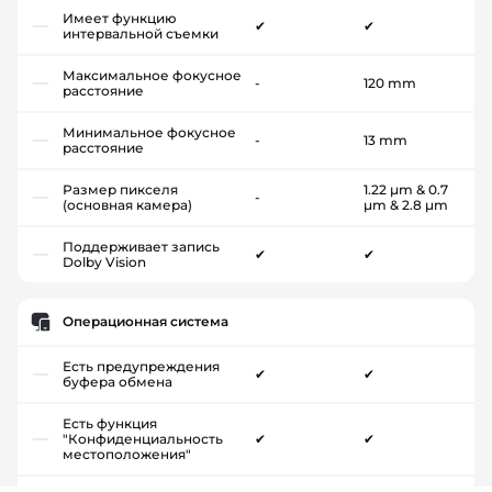
Имеет функцию
✔
✔
интервальной съемки
Максимальное фокусное
-
120 mm
расстояние
Минимальное фокусное
-
13 mm
расстояние
Размер пикселя
1.22 µm & 0.7
-
(основная камера)
µm & 2.8 µm
Поддерживает запись
✔
✔
Dolby Vision
Операционная система
Есть предупреждения
✔
✔
буфера обмена
Есть функция
"Конфиденциальность
✔
✔
местоположения"