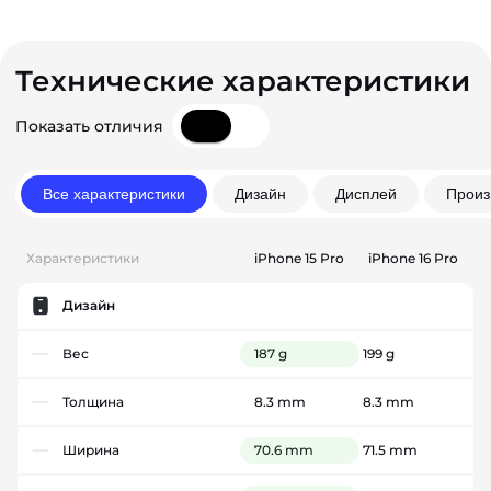
Технические характеристики
Показать отличия
Все характеристики
Дизайн
Дисплей
Произ
Характеристики
iPhone 15 Pro
iPhone 16 Pro
Дизайн
Вес
187 g
199 g
Толщина
8.3 mm
8.3 mm
Ширина
70.6 mm
71.5 mm