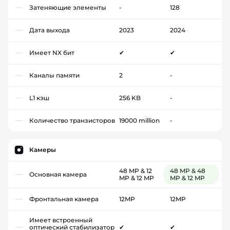
Затеняющие элементы
-
128
Дата выхода
2023
2024
Имеет NX бит
✔
✔
Каналы памяти
2
-
L1 кэш
256 KB
-
Количество транзисторов
19000 million
-
Камеры
48 MP & 12
48 MP & 48
Основная камера
MP & 12 MP
MP & 12 MP
Фронтальная камера
12MP
12MP
Имеет встроенный
оптический стабилизатор
✔
✔