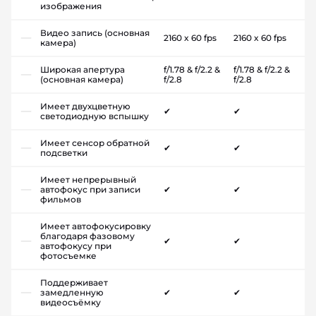
изображения
Видео запись (основная
2160 x 60 fps
2160 x 60 fps
камера)
Широкая апертура
f/1.78 & f/2.2 &
f/1.78 & f/2.2 &
(основная камера)
f/2.8
f/2.8
Имеет двухцветную
✔
✔
светодиодную вспышку
Имеет сенсор обратной
✔
✔
подсветки
Имеет непрерывный
автофокус при записи
✔
✔
фильмов
Имеет автофокусировку
благодаря фазовому
✔
✔
автофокусу при
фотосъемке
Поддерживает
замедленную
✔
✔
видеосъёмку