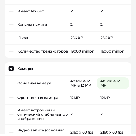
Имеет NX бит
✔
✔
Каналы памяти
2
2
L1 кэш
256 KB
256 KB
Количество транзисторов
19000 million
16000 million
Камеры
48 MP & 12
48 MP & 12
Основная камера
MP & 12 MP
MP
Фронтальная камера
12MP
12MP
Имеет встроенный
оптический стабилизатор
✔
✔
изображения
Видео запись (основная
2160 x 60 fps
2160 x 60 fps
камера)