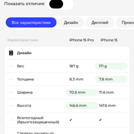
Показать отличия
Все характеристики
Дизайн
Дисплей
Произ
Характеристики
iPhone 15 Pro
iPhone 15
Дизайн
Вес
187 g
171 g
Толщина
8.3 mm
7.8 mm
Ширина
70.6 mm
71.6 mm
Высота
146.6 mm
147.6 mm
Всепогодный
✔
✔
(брызгозащищенный)
Степень защиты от