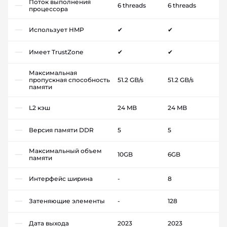
Поток выполнения
6 threads
6 threads
процессора
Использует HMP
✔
✔
Имеет TrustZone
✔
✔
Максимальная
пропускная способность
51.2 GB/s
51.2 GB/s
памяти
L2 кэш
24 MB
24 MB
Версия памяти DDR
5
5
Максимальный объем
10GB
6GB
памяти
Интерфейс ширина
-
8
Затеняющие элементы
-
128
Дата выхода
2023
2023