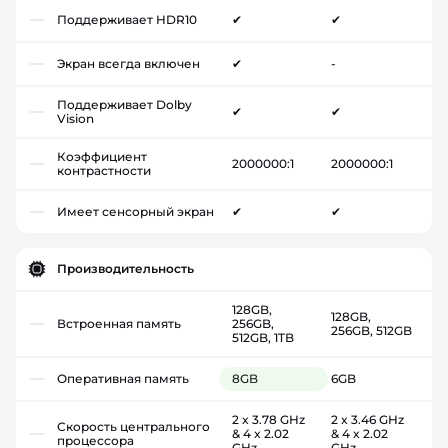
Поддерживает HDR10
✔
✔
Экран всегда включен
✔
-
Поддерживает Dolby
✔
✔
Vision
Коэффициент
2000000:1
2000000:1
контрастности
Имеет сенсорный экран
✔
✔
Производительность
128GB,
128GB,
Встроенная память
256GB,
256GB, 512GB
512GB, 1TB
Оперативная память
8GB
6GB
2 x 3.78 GHz
2 x 3.46 GHz
Скорость центрального
& 4 x 2.02
& 4 x 2.02
процессора
GHz
GHz