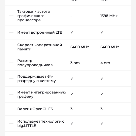
Тактовая частота
графического
-
1398 MHz
процессора
Имеет встроенный LTE
✔
✔
Скорость оперативной
6400 MHz
6400 MHz
памяти
Размер
3 nm
4 nm
полупроводников
Поддерживает 64-
✔
✔
разрядную систему
Имеет интегрированную
✔
✔
графику
Версия OpenGL ES
3
3
Использует технологию
✔
✔
big.LITTLE