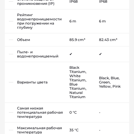
IP68
IP68
проникновения (IP)
Рейтинг
водонепроницаемости
6 m
6 m
при погружении на
глубину
Объем
85.9 cm³
82.43 cm³
Пыле- и
✔
✔
водонепроницаемый
Black
Titanium,
White
Black, Blue,
Titanium,
Варианты цвета
Green,
Blue
Yellow, Pink
Titanium,
Natural
Titanium
Самая низкая
потенциальная рабочая
0 °C
-
температура
Максимальная рабочая
35 °C
-
температура