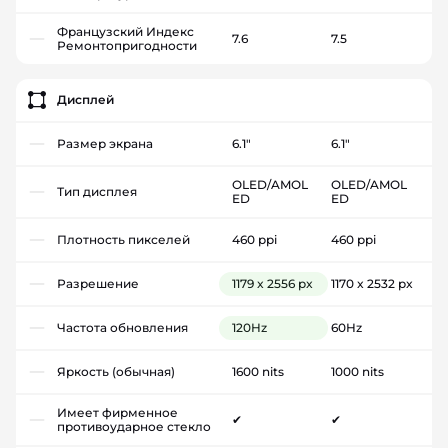
Французский Индекс
7.6
7.5
Ремонтопригодности
Дисплей
Размер экрана
6.1"
6.1"
OLED/AMOL
OLED/AMOL
Тип дисплея
ED
ED
Плотность пикселей
460 ppi
460 ppi
Разрешение
1179 x 2556 px
1170 x 2532 px
Частота обновления
120Hz
60Hz
Яркость (обычная)
1600 nits
1000 nits
Имеет фирменное
✔
✔
противоударное стекло