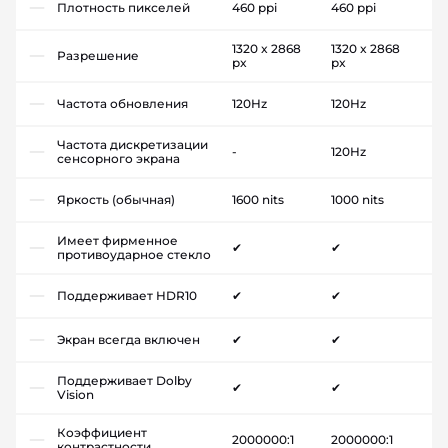
Плотность пикселей
460 ppi
460 ppi
1320 x 2868
1320 x 2868
Разрешение
px
px
Частота обновления
120Hz
120Hz
Частота дискретизации
-
120Hz
сенсорного экрана
Яркость (обычная)
1600 nits
1000 nits
Имеет фирменное
✔
✔
противоударное стекло
Поддерживает HDR10
✔
✔
Экран всегда включен
✔
✔
Поддерживает Dolby
✔
✔
Vision
Коэффициент
2000000:1
2000000:1
контрастности