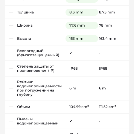
Толщина
8.3 mm
8.75 mm
Ширина
77.6 mm
78 mm
Высота
163 mm
163.4 mm
Всепогодный
✔
-
(брызгозащищенный)
Степень защиты от
IP68
IP68
проникновения (IP)
Рейтинг
водонепроницаемости
6 m
6 m
при погружении на
глубину
Объем
104.99 cm³
111.52 cm³
Пыле- и
✔
-
водонепроницаемый