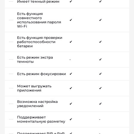
Имеет темный режим
✔
✔
Есть функция
совместного
✔
✔
использования пароля
Wi-Fi
Есть функция проверки
работоспособности
✔
✔
батареи
Есть режим экстра
-
✔
темноты
Есть режим фокусировки
✔
✔
Может выгружать
✔
✔
приложения
Возможна настройка
✔
✔
уведомлений
Поддерживает
✔
-
моментальную разметку
Поддерживает PiP и PaP
✔
-