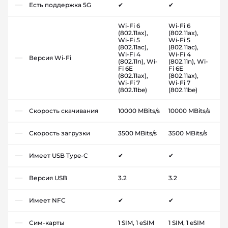
Есть поддержка 5G
✔
✔
Wi-Fi 6
Wi-Fi 6
(802.11ax),
(802.11ax),
Wi-Fi 5
Wi-Fi 5
(802.11ac),
(802.11ac),
Wi-Fi 4
Wi-Fi 4
Версия Wi-Fi
(802.11n), Wi-
(802.11n), Wi-
Fi 6E
Fi 6E
(802.11ax),
(802.11ax),
Wi-Fi 7
Wi-Fi 7
(802.11be)
(802.11be)
Скорость скачивания
10000 MBits/s
10000 MBits/s
Скорость загрузки
3500 MBits/s
3500 MBits/s
Имеет USB Type-C
✔
✔
Версия USB
3.2
3.2
Имеет NFC
✔
✔
Сим-карты
1 SIM, 1 eSIM
1 SIM, 1 eSIM