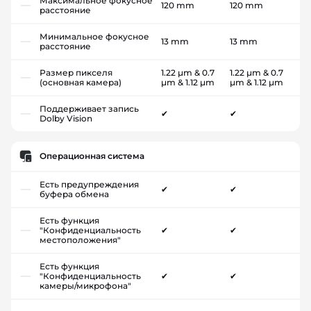
Максимальное фокусное
120 mm
120 mm
расстояние
Минимальное фокусное
13 mm
13 mm
расстояние
Размер пикселя
1.22 µm & 0.7
1.22 µm & 0.7
(основная камера)
µm & 1.12 µm
µm & 1.12 µm
Поддерживает запись
✔
✔
Dolby Vision
Операционная система
Есть предупреждения
✔
✔
буфера обмена
Есть функция
"Конфиденциальность
✔
✔
местоположения"
Есть функция
"Конфиденциальность
✔
✔
камеры/микрофона"