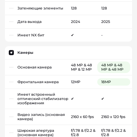
Затеняющие элементы
128
128
Дата выхода
2024
2025
Имеет NX бит
✔
-
Камеры
48 MP & 48
48 MP & 48
Основная камера
MP & 12 MP
MP & 48 MP
Фронтальная камера
12MP
18MP
Имеет встроенный
оптический стабилизатор
✔
✔
изображения
Видео запись (основная
2160 x 60 fps
2160 x 120 fps
камера)
Широкая апертура
f/1.78 & f/2.2 &
f/1.78 & f/2.2 &
(основная камера)
f/2.8
f/2.8