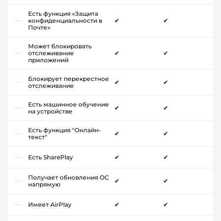
Есть функция «Защита
конфиденциальности в
✔
✔
Почте»
Может блокировать
отслеживание
✔
✔
приложений
Блокирует перекрестное
✔
✔
отслеживание
Есть машинное обучение
✔
✔
на устройстве
Есть функция "Онлайн-
✔
✔
текст"
Есть SharePlay
✔
✔
Получает обновления ОС
✔
✔
напрямую
Имеет AirPlay
✔
✔