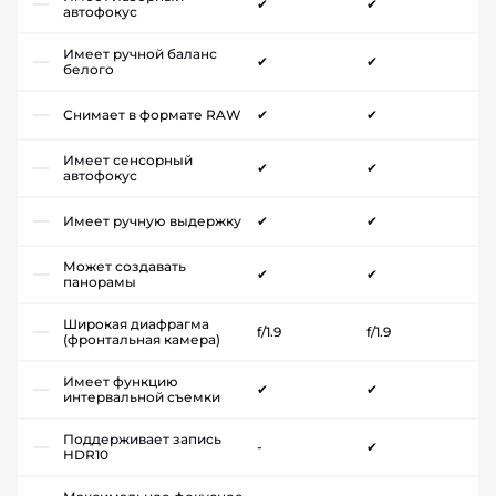
✔
✔
автофокус
Имеет ручной баланс
✔
✔
белого
Снимает в формате RAW
✔
✔
Имеет сенсорный
✔
✔
автофокус
Имеет ручную выдержку
✔
✔
Может создавать
✔
✔
панорамы
Широкая диафрагма
f/1.9
f/1.9
(фронтальная камера)
Имеет функцию
✔
✔
интервальной съемки
Поддерживает запись
-
✔
HDR10