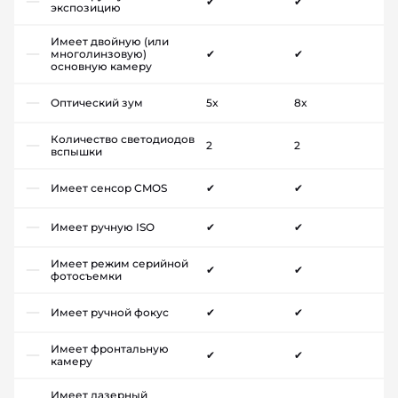
✔
✔
экспозицию
Имеет двойную (или
многолинзовую)
✔
✔
основную камеру
Оптический зум
5x
8x
Количество светодиодов
2
2
вспышки
Имеет сенсор CMOS
✔
✔
Имеет ручную ISO
✔
✔
Имеет режим серийной
✔
✔
фотосъемки
Имеет ручной фокус
✔
✔
Имеет фронтальную
✔
✔
камеру
Имеет лазерный