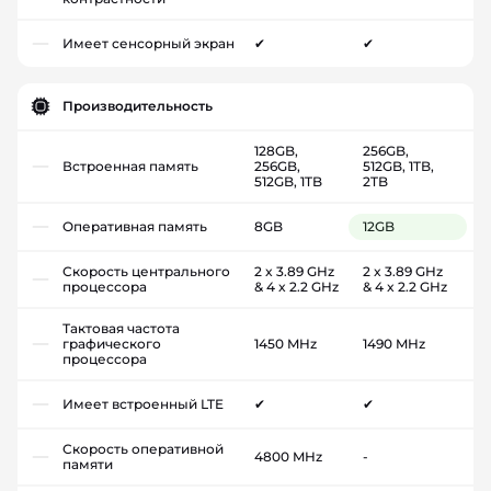
Имеет сенсорный экран
✔
✔
Производительность
128GB,
256GB,
Встроенная память
256GB,
512GB, 1TB,
512GB, 1TB
2TB
Оперативная память
8GB
12GB
Скорость центрального
2 x 3.89 GHz
2 x 3.89 GHz
процессора
& 4 x 2.2 GHz
& 4 x 2.2 GHz
Тактовая частота
графического
1450 MHz
1490 MHz
процессора
Имеет встроенный LTE
✔
✔
Скорость оперативной
4800 MHz
-
памяти