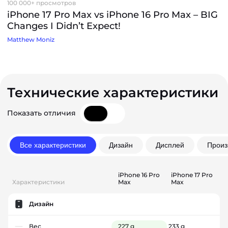
100 000+ просмотров
iPhone 17 Pro Max vs iPhone 16 Pro Max – BIG
Changes I Didn’t Expect!
Matthew Moniz
Технические характеристики
Показать отличия
Все характеристики
Дизайн
Дисплей
Произ
iPhone 16 Pro
iPhone 17 Pro
Характеристики
Max
Max
Дизайн
Вес
227 g
233 g