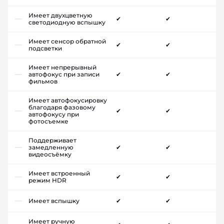
Имеет двухцветную
✔
✔
светодиодную вспышку
Имеет сенсор обратной
✔
✔
подсветки
Имеет непрерывный
автофокус при записи
✔
✔
фильмов
Имеет автофокусировку
благодаря фазовому
✔
✔
автофокусу при
фотосъемке
Поддерживает
замедленную
✔
✔
видеосъёмку
Имеет встроенный
✔
✔
режим HDR
Имеет вспышку
✔
✔
Имеет ручную