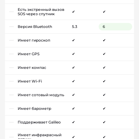
Есть экстренный вызов
✔
✔
SOS через спутник
Версия Bluetooth
5.3
6
Имеет гироскоп
✔
✔
Имеет GPS
✔
✔
Имеет компас
✔
✔
Имеет Wi-Fi
✔
✔
Имеет сотовый модуль
✔
✔
Имеет барометр
✔
✔
Поддерживает Galileo
✔
✔
Имеет инфракрасный
✔
✔