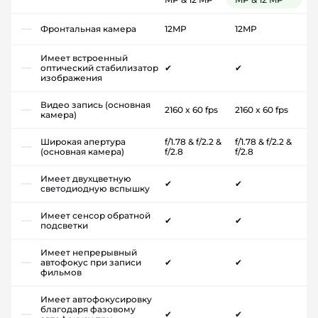
Фронтальная камера
12MP
12MP
Имеет встроенный
оптический стабилизатор
✔
✔
изображения
Видео запись (основная
2160 x 60 fps
2160 x 60 fps
камера)
Широкая апертура
f/1.78 & f/2.2 &
f/1.78 & f/2.2 &
(основная камера)
f/2.8
f/2.8
Имеет двухцветную
✔
✔
светодиодную вспышку
Имеет сенсор обратной
✔
✔
подсветки
Имеет непрерывный
автофокус при записи
✔
✔
фильмов
Имеет автофокусировку
благодаря фазовому
✔
✔