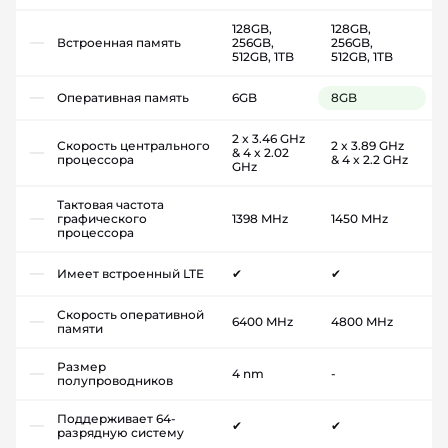
128GB,
128GB,
Встроенная память
256GB,
256GB,
512GB, 1TB
512GB, 1TB
Оперативная память
6GB
8GB
2 x 3.46 GHz
Скорость центрального
2 x 3.89 GHz
& 4 x 2.02
процессора
& 4 x 2.2 GHz
GHz
Тактовая частота
графического
1398 MHz
1450 MHz
процессора
Имеет встроенный LTE
✔
✔
Скорость оперативной
6400 MHz
4800 MHz
памяти
Размер
4 nm
-
полупроводников
Поддерживает 64-
✔
✔
разрядную систему