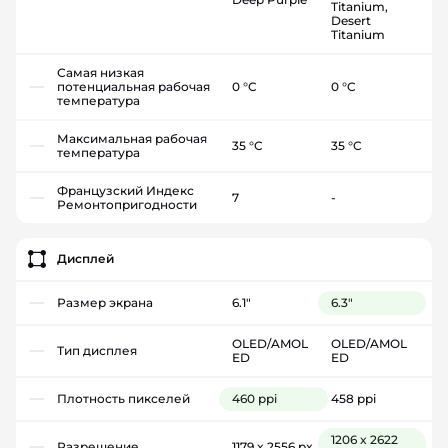
Titanium,
Desert
Titanium
Самая низкая
потенциальная рабочая
0 °C
0 °C
температура
Максимальная рабочая
35 °C
35 °C
температура
Французский Индекс
7
-
Ремонтопригодности
Дисплей
Размер экрана
6.1"
6.3"
OLED/AMOL
OLED/AMOL
Тип дисплея
ED
ED
Плотность пикселей
460 ppi
458 ppi
1206 x 2622
Разрешение
1179 x 2556 px