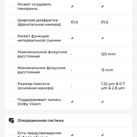
Может создавать
✔
✔
панорамы
Широкая диафрагма
f/1.9
f/1.9
(фронтальная камера)
Имеет функцию
✔
✔
интервальной съемки
Максимальное фокусное
-
120 mm
расстояние
Минимальное фокусное
-
13 mm
расстояние
Размер пикселя
1.22 µm & 0.7
-
(основная камера)
µm & 2.8 µm
Поддерживает запись
✔
✔
Dolby Vision
Операционная система
Есть предупреждения
✔
✔