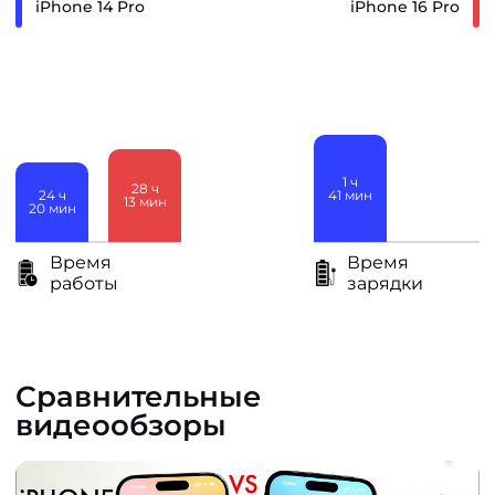
iPhone 14 Pro
iPhone 16 Pro
1
ч
28
ч
41
мин
24
ч
13
мин
20
мин
5
ч
35
мин
Время
Время
работы
зарядки
Сравнительные
видеообзоры