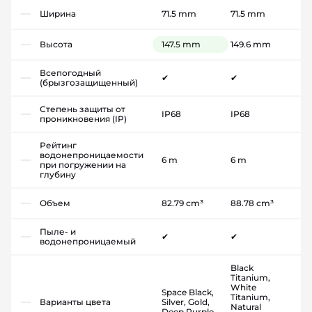
Ширина
71.5 mm
71.5 mm
Высота
147.5 mm
149.6 mm
Всепогодный
✔
✔
(брызгозащищенный)
Степень защиты от
IP68
IP68
проникновения (IP)
Рейтинг
водонепроницаемости
6 m
6 m
при погружении на
глубину
Объем
82.79 cm³
88.78 cm³
Пыле- и
✔
✔
водонепроницаемый
Black
Titanium,
White
Space Black,
Titanium,
Варианты цвета
Silver, Gold,
Natural
Deep Purple