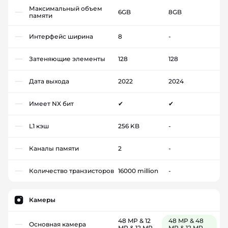
Максимальный объем
6GB
8GB
памяти
Интерфейс ширина
8
-
Затеняющие элементы
128
128
Дата выхода
2022
2024
Имеет NX бит
✔
✔
L1 кэш
256 KB
-
Каналы памяти
2
-
Количество транзисторов
16000 million
-
Камеры
48 MP & 12
48 MP & 48
Основная камера
MP & 12 MP
MP & 12 MP