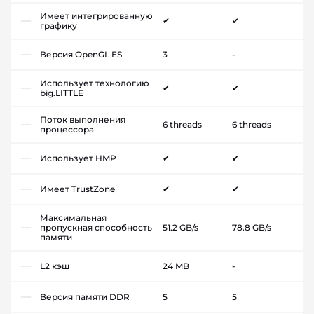
Имеет интегрированную
✔
✔
графику
Версия OpenGL ES
3
-
Использует технологию
✔
✔
big.LITTLE
Поток выполнения
6 threads
6 threads
процессора
Использует HMP
✔
✔
Имеет TrustZone
✔
✔
Максимальная
пропускная способность
51.2 GB/s
78.8 GB/s
памяти
L2 кэш
24 MB
-
Версия памяти DDR
5
5