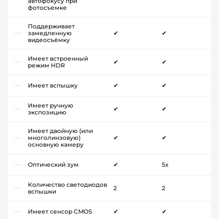
автофокусу при
фотосъемке
Поддерживает
замедленную
✔
✔
видеосъёмку
Имеет встроенный
✔
✔
режим HDR
Имеет вспышку
✔
✔
Имеет ручную
✔
✔
экспозицию
Имеет двойную (или
многолинзовую)
✔
✔
основную камеру
Оптический зум
✔
5x
Количество светодиодов
2
2
вспышки
Имеет сенсор CMOS
✔
✔