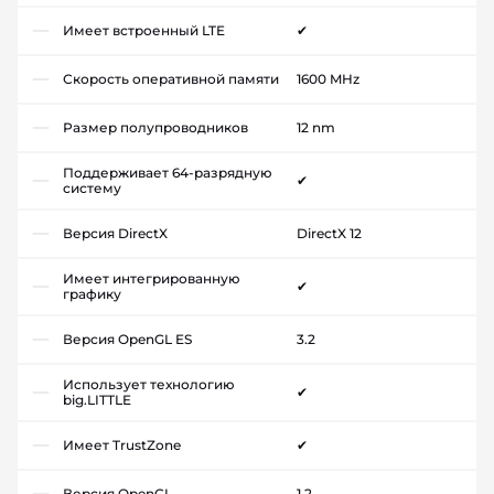
Имеет встроенный LTE
✔
Скорость оперативной памяти
1600 MHz
Размер полупроводников
12 nm
Поддерживает 64-разрядную
✔
систему
Версия DirectX
DirectX 12
Имеет интегрированную
✔
графику
Версия OpenGL ES
3.2
Использует технологию
✔
big.LITTLE
Имеет TrustZone
✔
Версия OpenCL
1.2