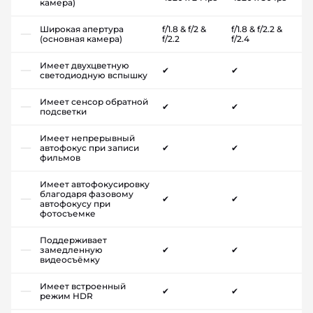
камера)
Широкая апертура
f/1.8 & f/2 &
f/1.8 & f/2.2 &
(основная камера)
f/2.2
f/2.4
Имеет двухцветную
✔
✔
светодиодную вспышку
Имеет сенсор обратной
✔
✔
подсветки
Имеет непрерывный
автофокус при записи
✔
✔
фильмов
Имеет автофокусировку
благодаря фазовому
✔
✔
автофокусу при
фотосъемке
Поддерживает
замедленную
✔
✔
видеосъёмку
Имеет встроенный
✔
✔
режим HDR