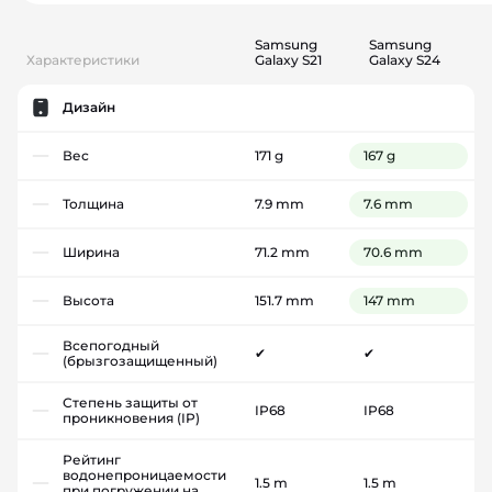
Samsung
Samsung
Характеристики
Galaxy S21
Galaxy S24
Дизайн
Вес
171 g
167 g
Толщина
7.9 mm
7.6 mm
Ширина
71.2 mm
70.6 mm
Высота
151.7 mm
147 mm
Всепогодный
✔
✔
(брызгозащищенный)
Степень защиты от
IP68
IP68
проникновения (IP)
Рейтинг
водонепроницаемости
1.5 m
1.5 m
при погружении на