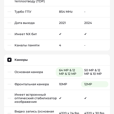
теплоотводу (TDP)
Турбо ГПУ
854 MHz
-
Дата выхода
2021
2024
Имеет NX бит
✔
✔
Каналы памяти
4
-
Камеры
64 MP & 12
50 MP & 12
Основная камера
MP & 12 MP
MP & 10 MP
Фронтальная камера
10MP
12MP
Имеет встроенный
оптический стабилизатор
✔
✔
изображения
Видео запись (основная
4320 x 24 fps
4320 x 30 fps