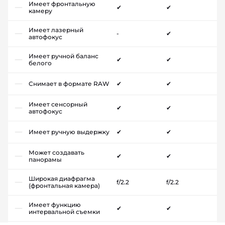
Имеет фронтальную
✔
✔
камеру
Имеет лазерный
-
✔
автофокус
Имеет ручной баланс
✔
✔
белого
Снимает в формате RAW
✔
✔
Имеет сенсорный
✔
✔
автофокус
Имеет ручную выдержку
✔
✔
Может создавать
✔
✔
панорамы
Широкая диафрагма
f/2.2
f/2.2
(фронтальная камера)
Имеет функцию
✔
✔
интервальной съемки