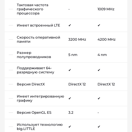
Тактовая частота
графического
-
1009 MHz
процессора
Имеет встроенный LTE
✔
✔
Скорость оперативной
3200 MHz
4200 MHz
памяти
Размер
5 nm
4 nm
полупроводников
Поддерживает 64-
✔
✔
разрядную систему
Версия DirectX
DirectX 12
DirectX 12
Имеет интегрированную
✔
✔
графику
Версия OpenGL ES
3.2
-
Использует технологию
✔
✔
big.LITTLE