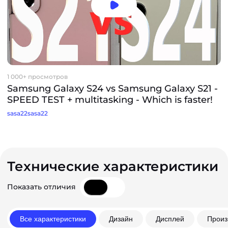
1 000+ просмотров
Samsung Galaxy S24 vs Samsung Galaxy S21 -
SPEED TEST + multitasking - Which is faster!
sasa22sasa22
Технические характеристики
Показать отличия
Все характеристики
Дизайн
Дисплей
Произ