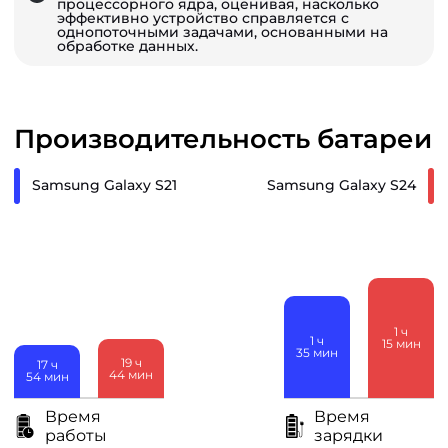
процессорного ядра, оценивая, насколько
эффективно устройство справляется с
однопоточными задачами, основанными на
обработке данных.
Производительность батареи
Samsung Galaxy S21
Samsung Galaxy S24
1
ч
1
ч
15
мин
35
мин
19
ч
17
ч
44
мин
54
мин
Время
Время
работы
зарядки