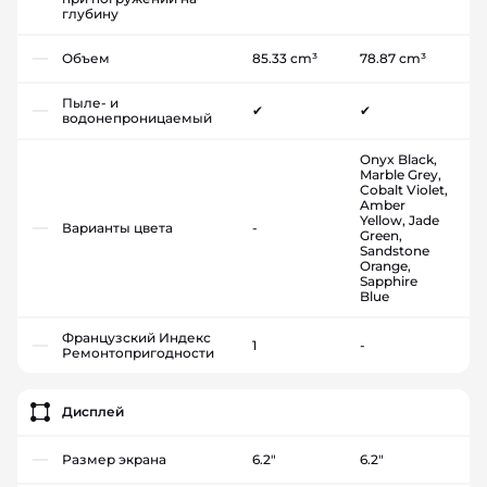
глубину
Объем
85.33 cm³
78.87 cm³
Пыле- и
✔
✔
водонепроницаемый
Onyx Black,
Marble Grey,
Cobalt Violet,
Amber
Yellow, Jade
Варианты цвета
-
Green,
Sandstone
Orange,
Sapphire
Blue
Французский Индекс
1
-
Ремонтопригодности
Дисплей
Размер экрана
6.2"
6.2"