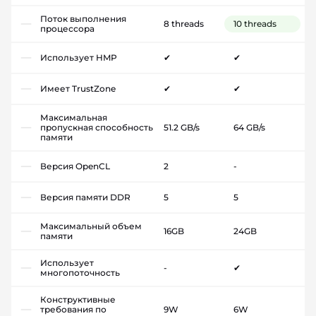
Поток выполнения
8 threads
10 threads
процессора
Использует HMP
✔
✔
Имеет TrustZone
✔
✔
Максимальная
пропускная способность
51.2 GB/s
64 GB/s
памяти
Версия OpenCL
2
-
Версия памяти DDR
5
5
Максимальный объем
16GB
24GB
памяти
Использует
-
✔
многопоточность
Конструктивные
требования по
9W
6W