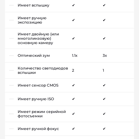
Имеет вспышку
✔
✔
Имеет ручную
✔
✔
экспозицию
Имеет двойную (или
многолинзовую)
✔
✔
основную камеру
Оптический зум
1.1x
3x
Количество светодиодов
2
1
вспышки
Имеет сенсор CMOS
✔
✔
Имеет ручную ISO
✔
✔
Имеет режим серийной
✔
✔
фотосъемки
Имеет ручной фокус
✔
✔