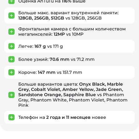
Оценка AnTuTu на
116%
выше
Больше макс. вариант внутренней памяти:
128GB, 256GB, 512GB
vs 128GB, 256GB
Фронтальная камера с большим количеством
мегапикселей:
12MP
vs 10MP
Легче:
167 g
vs 171 g
Более узкий:
70.6 mm
vs 71.2 mm
Короче:
147 mm
vs 151.7 mm
Больше вариантов цвета:
Onyx Black, Marble
Grey, Cobalt Violet, Amber Yellow, Jade Green,
Sandstone Orange, Sapphire Blue
vs Phantom
Gray, Phantom White, Phantom Violet, Phantom
Pink
Телефон на
2
года
и
11
месяцев
новее