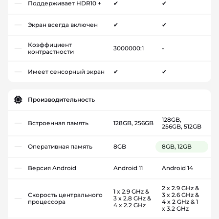
Поддерживает HDR10 +
✔
✔
Экран всегда включен
✔
✔
Коэффициент
3000000:1
-
контрастности
Имеет сенсорный экран
✔
✔
Производительность
128GB,
Встроенная память
128GB, 256GB
256GB, 512GB
Оперативная память
8GB
8GB, 12GB
Версия Android
Android 11
Android 14
2 x 2.9 GHz &
1 x 2.9 GHz &
Скорость центрального
3 x 2.6 GHz &
3 x 2.8 GHz &
процессора
4 x 2 GHz & 1
4 x 2.2 GHz
x 3.2 GHz