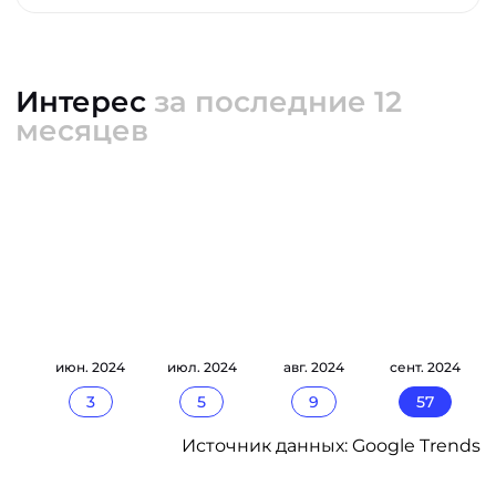
Интерес
за последние 12
месяцев
24
июн. 2024
июл. 2024
авг. 2024
сент. 2024
3
5
9
57
Источник данных: Google Trends