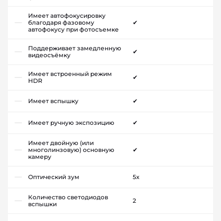
Имеет автофокусировку
благодаря фазовому
✔
автофокусу при фотосъемке
Поддерживает замедленную
✔
видеосъёмку
Имеет встроенный режим
✔
HDR
Имеет вспышку
✔
Имеет ручную экспозицию
✔
Имеет двойную (или
многолинзовую) основную
✔
камеру
Оптический зум
5x
Количество светодиодов
2
вспышки