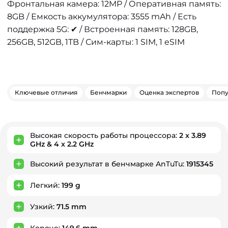
Фронтальная камера: 12MP / Оперативная память:
8GB / Емкость аккумулятора: 3555 mAh / Есть
поддержка 5G: ✔ / Встроенная память: 128GB,
256GB, 512GB, 1TB / Сим-карты: 1 SIM, 1 eSIM
Ключевые отличия
Бенчмарки
Оценка экспертов
Попу
Высокая скорость работы процессора:
2 x 3.89
Ключевые преимущества
GHz & 4 x 2.2 GHz
Высокий результат в бенчмарке AnTuTu:
1915345
Легкий:
199 g
Узкий:
71.5 mm
Короче:
149.6 mm