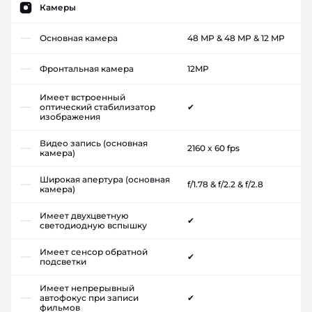
Камеры
Основная камера
48 MP & 48 MP & 12 MP
Фронтальная камера
12MP
Имеет встроенный
оптический стабилизатор
✔
изображения
Видео запись (основная
2160 x 60 fps
камера)
Широкая апертура (основная
f/1.78 & f/2.2 & f/2.8
камера)
Имеет двухцветную
✔
светодиодную вспышку
Имеет сенсор обратной
✔
подсветки
Имеет непрерывный
автофокус при записи
✔
фильмов