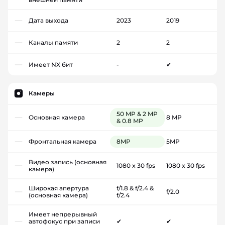
Дата выхода
2023
2019
Каналы памяти
2
2
Имеет NX бит
-
✔
Камеры
50 MP & 2 MP
Основная камера
8 MP
& 0.8 MP
Фронтальная камера
8MP
5MP
Видео запись (основная
1080 x 30 fps
1080 x 30 fps
камера)
Широкая апертура
f/1.8 & f/2.4 &
f/2.0
(основная камера)
f/2.4
Имеет непрерывный
автофокус при записи
✔
✔