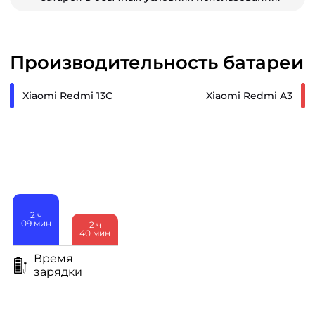
Производительность батареи
Xiaomi Redmi 13C
Xiaomi Redmi A3
2
ч
09
мин
2
ч
40
мин
Время
зарядки