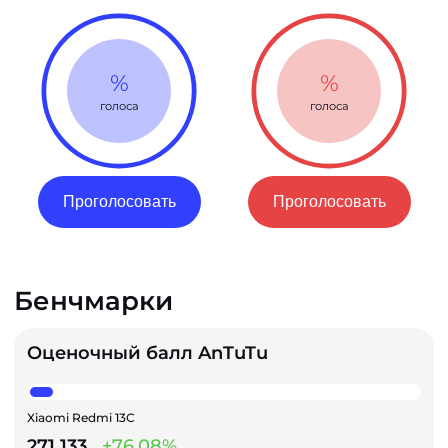
%
%
голоса
голоса
Проголосовать
Проголосовать
Бенчмарки
Оценочный балл AnTuTu
Xiaomi Redmi 13C
271 133
+76.08%