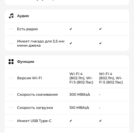
Аудио
Есть радио
✔
✔
Имеет гнездо для 3,5 мм
✔
✔
мини-джека
Функции
Wi-Fi 4
Wi-Fi 4
Версия Wi-Fi
(802.11n), Wi-
(802.11n), Wi-
Fi 5 (802.11ac)
Fi 5 (802.11ac)
Скорость скачивания
300 MBits/s
-
Скорость загрузки
100 MBits/s
-
Имеет USB Type-C
✔
✔
Версия USB
2
2