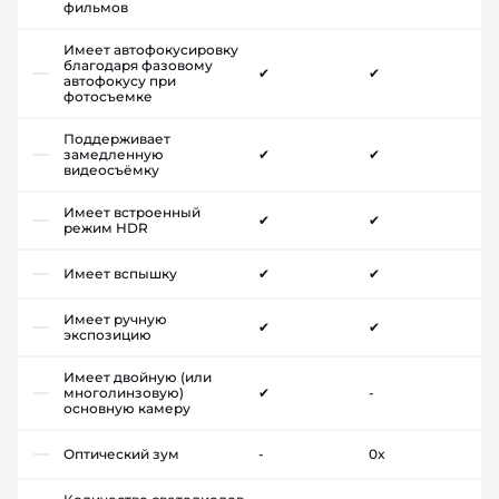
фильмов
Имеет автофокусировку
благодаря фазовому
✔
✔
автофокусу при
фотосъемке
Поддерживает
замедленную
✔
✔
видеосъёмку
Имеет встроенный
✔
✔
режим HDR
Имеет вспышку
✔
✔
Имеет ручную
✔
✔
экспозицию
Имеет двойную (или
многолинзовую)
✔
-
основную камеру
Оптический зум
-
0x