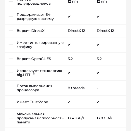
12 nm
12 nm
полупроводников
Поддерживает 64-
✔
✔
разрядную систему
Версия DirectX
DirectX 12
DirectX 12
Имеет интегрированную
✔
✔
графику
Версия OpenGL ES
3.2
3.2
Использует технологию
✔
✔
big.LITTLE
Поток выполнения
8 threads
-
процессора
Имеет TrustZone
✔
✔
Максимальная
пропускная способность
13.41 GB/s
13.9 GB/s
памяти