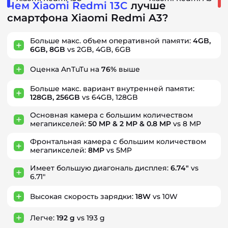
Чем Xiaomi Redmi 13C
лучше
смартфона Xiaomi Redmi A3?
Больше макс. объем оперативной памяти:
4GB,
6GB, 8GB
vs 2GB, 4GB, 6GB
Оценка AnTuTu на
76%
выше
Больше макс. вариант внутренней памяти:
128GB, 256GB
vs 64GB, 128GB
Основная камера с большим количеством
мегапикселей:
50 MP & 2 MP & 0.8 MP
vs 8 MP
Фронтальная камера с большим количеством
мегапикселей:
8MP
vs 5MP
Имеет большую диагональ дисплея:
6.74"
vs
6.71"
Высокая скорость зарядки:
18W
vs 10W
Легче:
192 g
vs 193 g