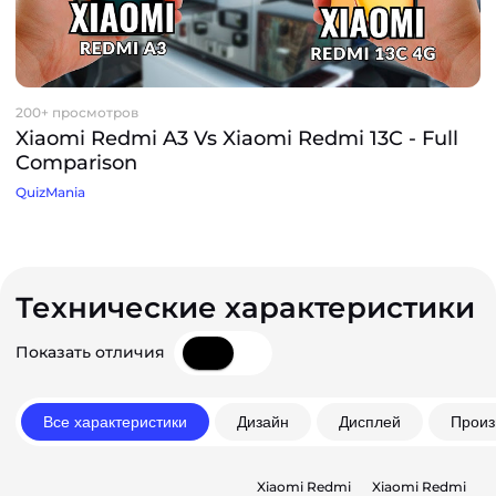
200+ просмотров
Xiaomi Redmi A3 Vs Xiaomi Redmi 13C - Full
Comparison
QuizMania
Технические характеристики
Показать отличия
Все характеристики
Дизайн
Дисплей
Произ
Xiaomi Redmi
Xiaomi Redmi