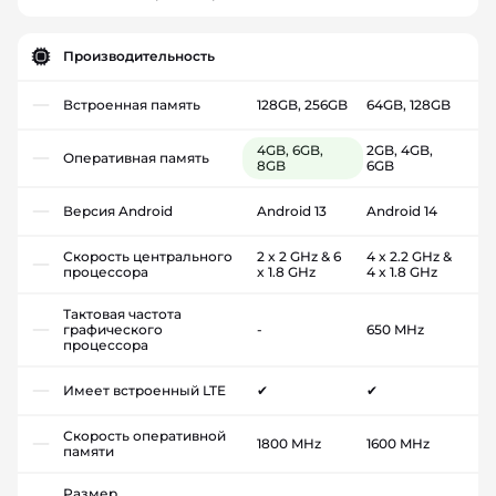
Производительность
Встроенная память
128GB, 256GB
64GB, 128GB
4GB, 6GB,
2GB, 4GB,
Оперативная память
8GB
6GB
Версия Android
Android 13
Android 14
Скорость центрального
2 x 2 GHz & 6
4 x 2.2 GHz &
процессора
x 1.8 GHz
4 x 1.8 GHz
Тактовая частота
графического
-
650 MHz
процессора
Имеет встроенный LTE
✔
✔
Скорость оперативной
1800 MHz
1600 MHz
памяти
Размер