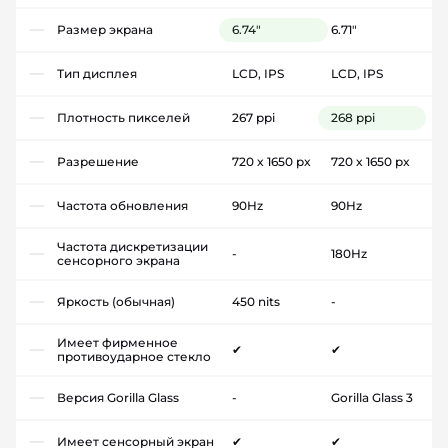
Размер экрана
6.74"
6.71"
Тип дисплея
LCD, IPS
LCD, IPS
Плотность пикселей
267 ppi
268 ppi
Разрешение
720 x 1650 px
720 x 1650 px
Частота обновления
90Hz
90Hz
Частота дискретизации
-
180Hz
сенсорного экрана
Яркость (обычная)
450 nits
-
Имеет фирменное
✔
✔
противоударное стекло
Версия Gorilla Glass
-
Gorilla Glass 3
Имеет сенсорный экран
✔
✔