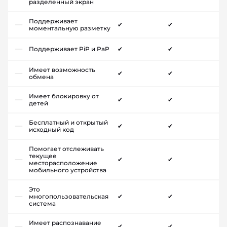
разделенный экран
Поддерживает
✔
✔
моментальную разметку
Поддерживает PiP и PaP
✔
✔
Имеет возможность
✔
✔
обмена
Имеет блокировку от
✔
✔
детей
Бесплатный и открытый
✔
✔
исходный код
Помогает отслеживать
текущее
✔
✔
месторасположение
мобильного устройства
Это
многопользовательская
✔
✔
система
Имеет распознавание
✔
✔