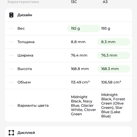
Характеристики
13C
A3
Дизайн
Вес
192 g
193 g
Толщина
8.8 mm
8.3 mm
Ширина
76.4 mm
76.3 mm
Высота
168.8 mm
168.3 mm
Объем
113.49 cm³
106.58 cm³
Midnight
Midnight
Black, Forest
Black, Navy
Green (Olive
Варианты цвета
Blue, Glacier
Green), Star
White, Clover
Blue (Lake
Green
Blue)
Дисплей