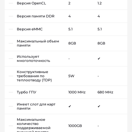
Версия OpenCL
2
1.2
Версия памяти DDR
4
4
Версия eMMC
5.1
5.1
Максимальный объем
8GB
8GB
памяти
Использует
-
✔
многопоточность
Конструктивные
требования по
5W
-
теплоотводу (TDP)
Турбо ГПУ
1000 MHz
680 MHz
Имеет слот для карт
✔
✔
памяти
Максимальное
количество
1000GB
-
поддерживаемой
внешней памяти