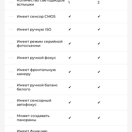
Количество светодиодов
1
2
вспышки
Имеет сенсор CMOS
✔
✔
Имеет ручную ISO
✔
✔
Имеет режим серийной
✔
✔
фотосъемки
Имеет ручной фокус
✔
✔
Имеет фронтальную
✔
✔
камеру
Имеет ручной баланс
✔
✔
белого
Имеет сенсорный
✔
✔
автофокус
Может создавать
✔
✔
панорамы
Имеет функцию