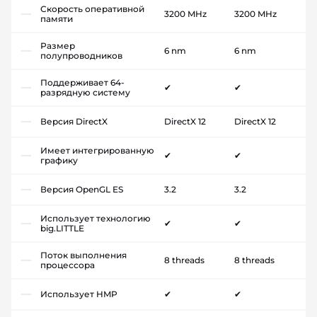
Скорость оперативной
3200 MHz
3200 MHz
памяти
Размер
6 nm
6 nm
полупроводников
Поддерживает 64-
✔
✔
разрядную систему
Версия DirectX
DirectX 12
DirectX 12
Имеет интегрированную
✔
✔
графику
Версия OpenGL ES
3.2
3.2
Использует технологию
✔
✔
big.LITTLE
Поток выполнения
8 threads
8 threads
процессора
Использует HMP
✔
✔