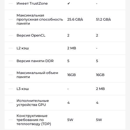
Имеет TrustZone
✔
-
Максимальная
пропускная способность
25.6 GB/s
51.2 GB/s
памяти
Версия OpenCL
2
2
L2 кэш
2 MB
-
Версия памяти DDR
5
5
Максимальный объем
16GB
16GB
памяти
L3 кэш
-
2 MB
Исполнительные
4
4
устройства GPU
Конструктивные
требования по
5W
5W
теплоотводу (TDP)