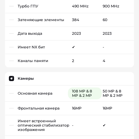
Турбо ГПУ
490 MHz
900 MHz
Затеняющие элементы
384
60
Дата выхода
2023
2023
Имеет NX бит
✔
-
Каналы памяти
2
4
Камеры
108 MP & 8
50 MP & 8
Основная камера
MP & 2 MP
MP & 2 MP
Фронтальная камера
16MP
16MP
Имеет встроенный
оптический стабилизатор
-
✔
изображения