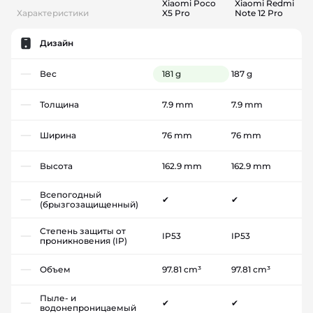
Xiaomi Poco
Xiaomi Redmi
Характеристики
X5 Pro
Note 12 Pro
Дизайн
Вес
181 g
187 g
Толщина
7.9 mm
7.9 mm
Ширина
76 mm
76 mm
Высота
162.9 mm
162.9 mm
Всепогодный
✔
✔
(брызгозащищенный)
Степень защиты от
IP53
IP53
проникновения (IP)
Объем
97.81 cm³
97.81 cm³
Пыле- и
✔
✔
водонепроницаемый