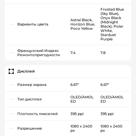
Frosted Blue
(Sky Blue),
Onyx Black
Astral Black,
(Midnight
Варианты цвета
Horizon Blue,
Black), Polar
Poco Yellow
White,
Stardust
Purple
Французский Индекс
7.4
7.8
Ремонтопригодности
Дисплей
Размер экрана
6.67"
6.67"
OLED/AMOL
OLED/AMOL
Тип дисплея
ED
ED
Плотность пикселей
395 ppi
395 ppi
1080 x 2400
1080 x 2400
Разрешение
px
px