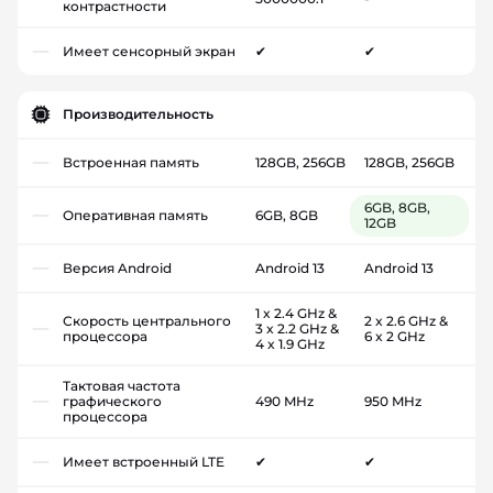
контрастности
Имеет сенсорный экран
✔
✔
Производительность
Встроенная память
128GB, 256GB
128GB, 256GB
6GB, 8GB,
Оперативная память
6GB, 8GB
12GB
Версия Android
Android 13
Android 13
1 x 2.4 GHz &
Скорость центрального
2 x 2.6 GHz &
3 x 2.2 GHz &
процессора
6 x 2 GHz
4 x 1.9 GHz
Тактовая частота
графического
490 MHz
950 MHz
процессора
Имеет встроенный LTE
✔
✔