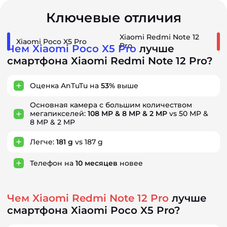
Ключевые отличия
Xiaomi Redmi Note 12
Xiaomi Poco X5 Pro
Pro
Чем Xiaomi Poco X5 Pro
лучше
смартфона Xiaomi Redmi Note 12 Pro?
Оценка AnTuTu на
53%
выше
Основная камера с большим количеством
мегапикселей:
108 MP & 8 MP & 2 MP
vs 50 MP &
8 MP & 2 MP
Легче:
181 g
vs 187 g
Телефон на
10
месяцев
новее
Чем Xiaomi Redmi Note 12 Pro
лучше
смартфона Xiaomi Poco X5 Pro?