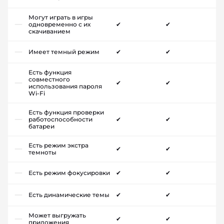
Могут играть в игры
одновременно с их
✔
✔
скачиванием
Имеет темный режим
✔
✔
Есть функция
совместного
✔
✔
использования пароля
Wi-Fi
Есть функция проверки
работоспособности
✔
✔
батареи
Есть режим экстра
✔
✔
темноты
Есть режим фокусировки
✔
✔
Есть динамические темы
✔
✔
Может выгружать
✔
✔
приложения