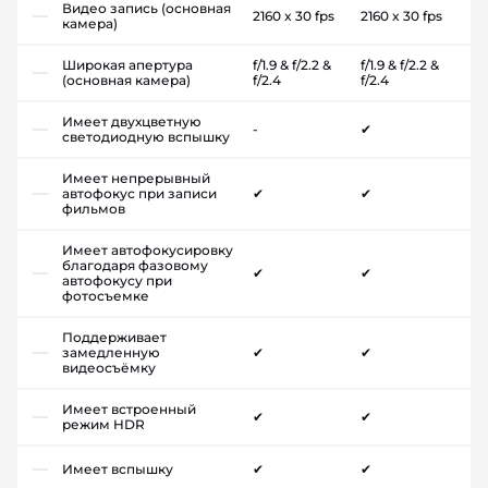
Видео запись (основная
2160 x 30 fps
2160 x 30 fps
камера)
Широкая апертура
f/1.9 & f/2.2 &
f/1.9 & f/2.2 &
(основная камера)
f/2.4
f/2.4
Имеет двухцветную
-
✔
светодиодную вспышку
Имеет непрерывный
автофокус при записи
✔
✔
фильмов
Имеет автофокусировку
благодаря фазовому
✔
✔
автофокусу при
фотосъемке
Поддерживает
замедленную
✔
✔
видеосъёмку
Имеет встроенный
✔
✔
режим HDR
Имеет вспышку
✔
✔