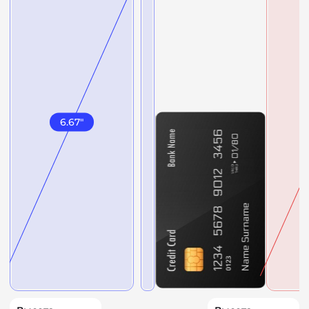
6.67
"