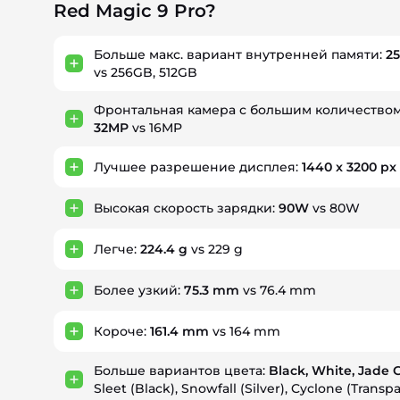
Red Magic 9 Pro?
Больше макс. вариант внутренней памяти:
25
vs 256GB, 512GB
Фронтальная камера с большим количеством
32MP
vs 16MP
Лучшее разрешение дисплея:
1440 x 3200 px
Высокая скорость зарядки:
90W
vs 80W
Легче:
224.4 g
vs 229 g
Более узкий:
75.3 mm
vs 76.4 mm
Короче:
161.4 mm
vs 164 mm
Больше вариантов цвета:
Black, White, Jade 
Sleet (Black), Snowfall (Silver), Cyclone (Transp