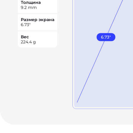
Толщина
9.2
mm
Размер экрана
6.73
"
Вес
6.73
"
224.4
g