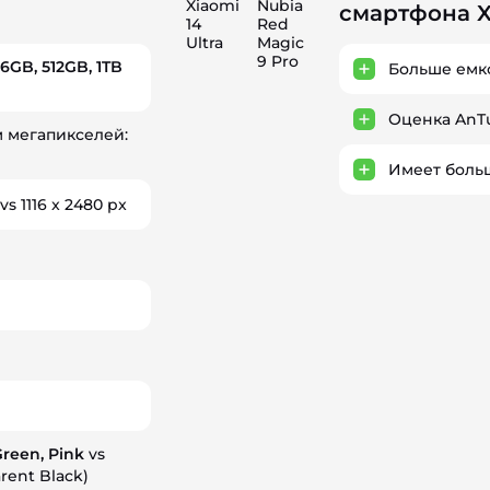
Xiaomi
Nubia
смартфона Xi
14
Red
Ultra
Magic
9 Pro
6GB, 512GB, 1TB
Больше емко
Оценка AnT
 мегапикселей:
Имеет боль
vs 1116 x 2480 px
Green, Pink
vs
arent Black)