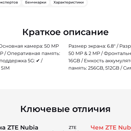
экспертов
Бенчмарки
Характеристики
Краткое описание
/ Основная камера: 50 MP
Размер экрана: 6.8" / Раз
MP / Оперативная память:
50 MP & 2 MP / Фронтальн
 поддержка 5G: ✔ /
16GB / Емкость аккумулят
 SIM
память: 256GB, 512GB / Си
Ключевые отличия
а ZTE Nubia
Чем ZTE Nubi
ZTE