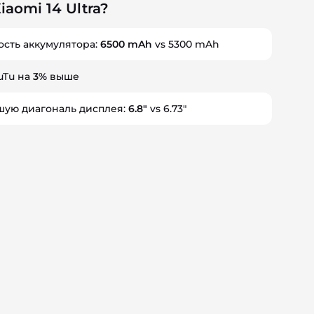
aomi 14 Ultra?
сть аккумулятора:
6500 mAh
vs 5300 mAh
uTu на
3%
выше
шую диагональ дисплея:
6.8"
vs 6.73"