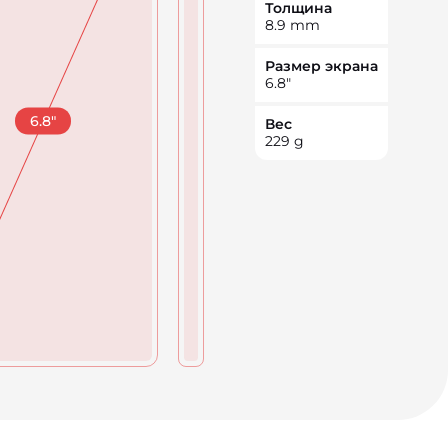
Толщина
8.9
mm
Размер экрана
6.8
"
6.8
"
Вес
229
g