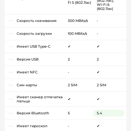
(802.11ac),
Fi 5 (802.11ac)
Wi-Fi 6
(802.11ax)
Скорость скачивания
300 MBits/s
-
Скорость загрузки
100 MBits/s
-
Имеет USB Type-C
✔
✔
Версия USB
2
2
Имеет NFC
-
✔
Сим-карты
2 SIM
2 SIM
Имеет сканер отпечатка
✔
✔
пальца
Версия Bluetooth
5
5.4
Имеет гироскоп
-
✔