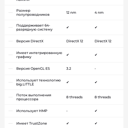
Размер
12 nm
4 nm
полупроводников
Поддерживает 64-
✔
✔
разрядную систему
Версия DirectX
DirectX 12
DirectX 12
Имеет интегрированную
✔
✔
графику
Версия OpenGL ES
3.2
-
Использует технологию
✔
✔
big.LITTLE
Поток выполнения
8 threads
8 threads
процессора
Использует HMP
-
✔
Имеет TrustZone
✔
✔