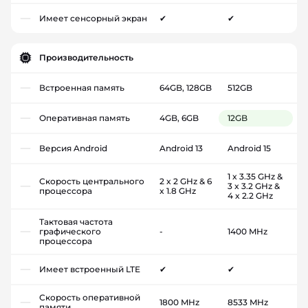
Имеет сенсорный экран
✔
✔
Производительность
Встроенная память
64GB, 128GB
512GB
Оперативная память
4GB, 6GB
12GB
Версия Android
Android 13
Android 15
1 x 3.35 GHz &
Скорость центрального
2 x 2 GHz & 6
3 x 3.2 GHz &
процессора
x 1.8 GHz
4 x 2.2 GHz
Тактовая частота
графического
-
1400 MHz
процессора
Имеет встроенный LTE
✔
✔
Скорость оперативной
1800 MHz
8533 MHz
памяти