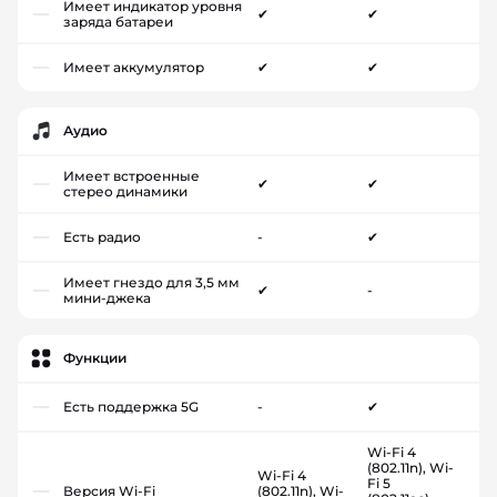
Имеет индикатор уровня
✔
✔
заряда батареи
Имеет аккумулятор
✔
✔
Аудио
Имеет встроенные
✔
✔
стерео динамики
Есть радио
-
✔
Имеет гнездо для 3,5 мм
✔
-
мини-джека
Функции
Есть поддержка 5G
-
✔
Wi-Fi 4
(802.11n), Wi-
Wi-Fi 4
Fi 5
Версия Wi-Fi
(802.11n), Wi-