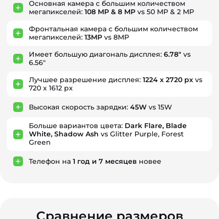
Основная камера с большим количеством
мегапикселей:
108 MP & 8 MP
vs 50 MP & 2 MP
Фронтальная камера с большим количеством
мегапикселей:
13MP
vs 8MP
Имеет большую диагональ дисплея:
6.78"
vs
6.56"
Лучшее разрешение дисплея:
1224 x 2720 px
vs
720 x 1612 px
Высокая скорость зарядки:
45W
vs 15W
Больше вариантов цвета:
Dark Flare, Blade
White, Shadow Ash
vs Glitter Purple, Forest
Green
Телефон на
1
год
и
7
месяцев
новее
Сравнение размеров