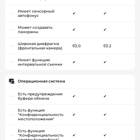
Имеет сенсорный
✔
✔
автофокус
Может создавать
✔
✔
панорамы
Широкая диафрагма
f/2.0
f/2.2
(фронтальная камера)
Имеет функцию
✔
✔
интервальной съемки
Операционная система
Есть предупреждения
✔
✔
буфера обмена
Есть функция
"Конфиденциальность
✔
✔
местоположения"
Есть функция
"Конфиденциальность
✔
✔
камеры/микрофона"