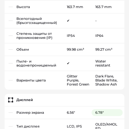
Высота
163.7 mm
163.7 mm
Всепогодный
✔
-
(брызгозащищенный)
Степень защиты от
IP54
IP64
проникновения (IP)
Объем
99.98 cm³
99.27 cm³
Пыле- и
Water
✔
водонепроницаемый
resistant
Glitter
Dark Flare,
Варианты цвета
Purple,
Blade White,
Forest Green
Shadow Ash
Дисплей
Размер экрана
6.56"
6.78"
OLED/AMOL
Тип дисплея
LCD, IPS
ED