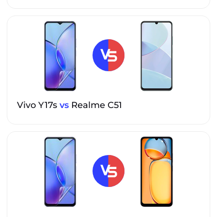
Vivo Y17s
vs
Realme C51