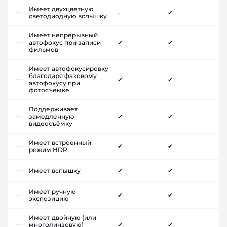
Имеет двухцветную
-
✔
светодиодную вспышку
Имеет непрерывный
автофокус при записи
✔
✔
фильмов
Имеет автофокусировку
благодаря фазовому
✔
✔
автофокусу при
фотосъемке
Поддерживает
замедленную
✔
✔
видеосъёмку
Имеет встроенный
✔
✔
режим HDR
Имеет вспышку
✔
✔
Имеет ручную
✔
✔
экспозицию
Имеет двойную (или
многолинзовую)
✔
✔