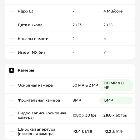
Ядро L3
-
4 MB/core
Дата выхода
2023
2025
Каналы памяти
2
4
Имеет NX бит
-
✔
Камеры
108 MP & 8
Основная камера
50 MP & 2 MP
MP
Фронтальная камера
8MP
13MP
Видео запись (основная
1080 x 30 fps
2160 x 60 fps
камера)
Широкая апертура
f/2.4 & f/1.8
f/2.2 & f/1.9
(основная камера)