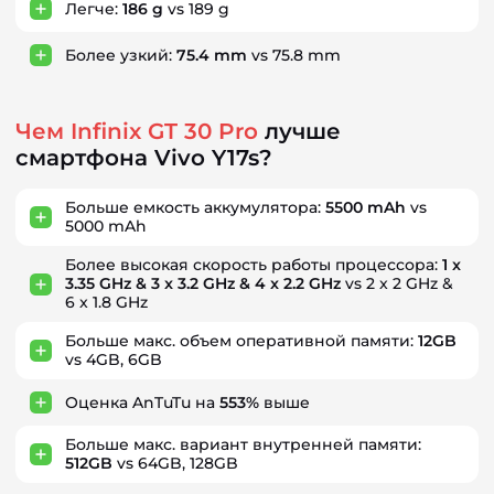
Легче:
186 g
vs 189 g
Более узкий:
75.4 mm
vs 75.8 mm
Чем Infinix GT 30 Pro
лучше
смартфона Vivo Y17s?
Больше емкость аккумулятора:
5500 mAh
vs
5000 mAh
Более высокая скорость работы процессора:
1 x
3.35 GHz & 3 x 3.2 GHz & 4 x 2.2 GHz
vs 2 x 2 GHz &
6 x 1.8 GHz
Больше макс. объем оперативной памяти:
12GB
vs 4GB, 6GB
Оценка AnTuTu на
553%
выше
Больше макс. вариант внутренней памяти:
512GB
vs 64GB, 128GB