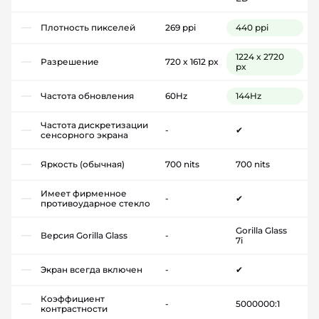
Плотность пикселей
269 ppi
440 ppi
1224 x 2720
Разрешение
720 x 1612 px
px
Частота обновления
60Hz
144Hz
Частота дискретизации
-
✔
сенсорного экрана
Яркость (обычная)
700 nits
700 nits
Имеет фирменное
-
✔
противоударное стекло
Gorilla Glass
Версия Gorilla Glass
-
7i
Экран всегда включен
-
✔
Коэффициент
-
5000000:1
контрастности