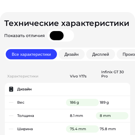
Технические характеристики
Показать отличия
Все характеристики
Дизайн
Дисплей
Произ
Infinix GT 30
Характеристики
Vivo Y17s
Pro
Дизайн
Вес
186 g
189 g
Толщина
8.1 mm
8 mm
Ширина
75.4 mm
75.8 mm