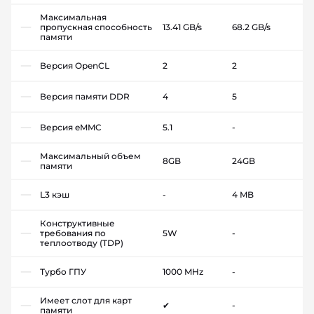
Максимальная
пропускная способность
13.41 GB/s
68.2 GB/s
памяти
Версия OpenCL
2
2
Версия памяти DDR
4
5
Версия eMMC
5.1
-
Максимальный объем
8GB
24GB
памяти
L3 кэш
-
4 MB
Конструктивные
требования по
5W
-
теплоотводу (TDP)
Турбо ГПУ
1000 MHz
-
Имеет слот для карт
✔
-
памяти