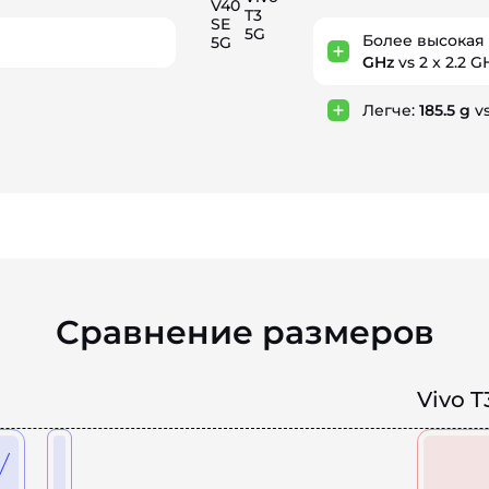
V40
T3
SE
5G
Более высокая
5G
GHz
vs 2 x 2.2 G
Легче:
185.5 g
vs
Сравнение размеров
Vivo T