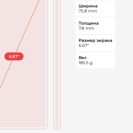
Ширина
75.8
mm
Толщина
7.8
mm
Размер экрана
6.67
"
6.67
"
Вес
185.5
g