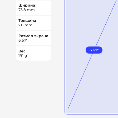
Ширина
75.8
mm
Толщина
7.8
mm
Размер экрана
6.67
"
6.67
"
Вес
191
g