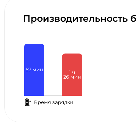
Производительность б
57
мин
1
ч
26
мин
Время зарядки