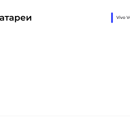
атареи
Vivo V