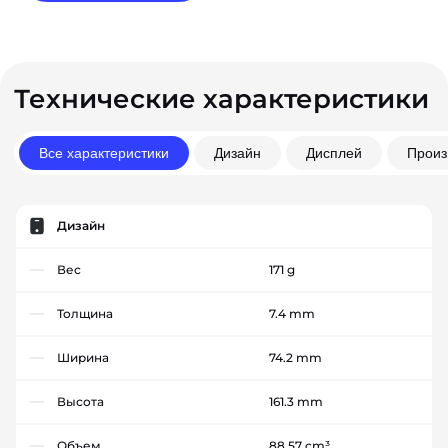
Технические характеристики
Все характеристики
Дизайн
Дисплей
Произ
Дизайн
Вес
171 g
Толщина
7.4 mm
Ширина
74.2 mm
Высота
161.3 mm
Объем
88.57 cm³