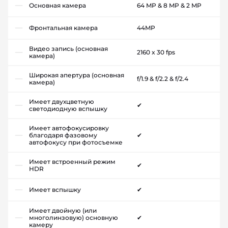
Основная камера
64 MP & 8 MP & 2 MP
Фронтальная камера
44MP
Видео запись (основная
2160 x 30 fps
камера)
Широкая апертура (основная
f/1.9 & f/2.2 & f/2.4
камера)
Имеет двухцветную
✔
светодиодную вспышку
Имеет автофокусировку
благодаря фазовому
✔
автофокусу при фотосъемке
Имеет встроенный режим
✔
HDR
Имеет вспышку
✔
Имеет двойную (или
многолинзовую) основную
✔
камеру