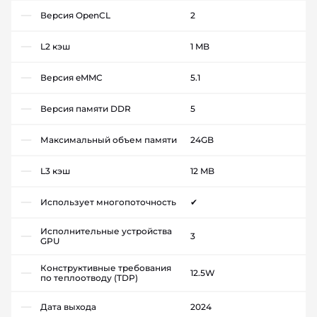
Версия OpenCL
2
L2 кэш
1 MB
Версия eMMC
5.1
Версия памяти DDR
5
Максимальный объем памяти
24GB
L3 кэш
12 MB
Использует многопоточность
✔
Исполнительные устройства
3
GPU
Конструктивные требования
12.5W
по теплоотводу (TDP)
Дата выхода
2024