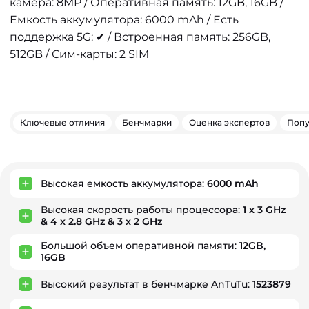
камера: 8MP / Оперативная память: 12GB, 16GB /
Емкость аккумулятора: 6000 mAh / Есть
поддержка 5G: ✔ / Встроенная память: 256GB,
512GB / Сим-карты: 2 SIM
Ключевые отличия
Бенчмарки
Оценка экспертов
Попу
Ключевые преимущества
Высокая емкость аккумулятора:
6000 mAh
Высокая скорость работы процессора:
1 x 3 GHz
& 4 x 2.8 GHz & 3 x 2 GHz
Большой объем оперативной памяти:
12GB,
16GB
Высокий результат в бенчмарке AnTuTu:
1523879