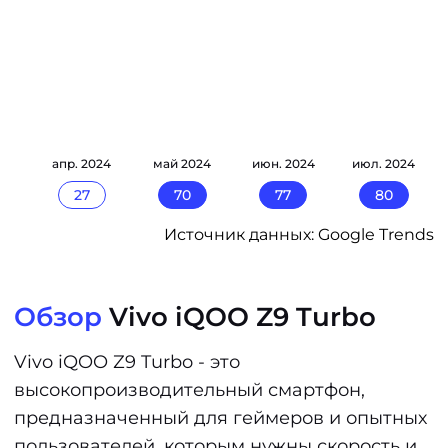
24
апр. 2024
май 2024
июн. 2024
июл. 2024
27
70
77
80
Источник данных: Google Trends
Обзор
Vivo iQOO Z9 Turbo
Vivo iQOO Z9 Turbo - это
высокопроизводительный смартфон,
предназначенный для геймеров и опытных
пользователей, которым нужны скорость и