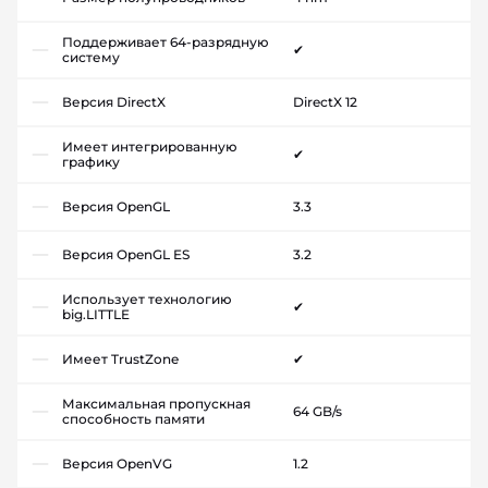
Поддерживает 64-разрядную
✔
систему
Версия DirectX
DirectX 12
Имеет интегрированную
✔
графику
Версия OpenGL
3.3
Версия OpenGL ES
3.2
Использует технологию
✔
big.LITTLE
Имеет TrustZone
✔
Максимальная пропускная
64 GB/s
способность памяти
Версия OpenVG
1.2