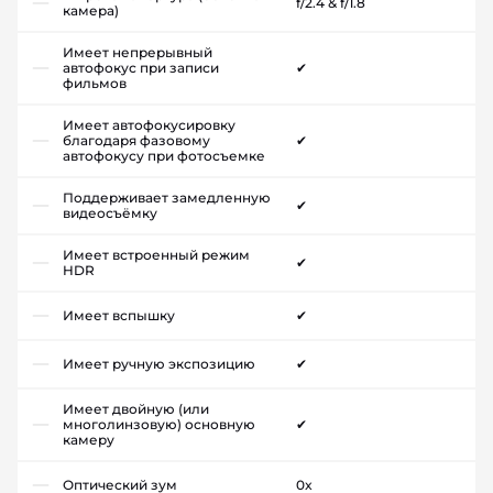
f/2.4 & f/1.8
камера)
Имеет непрерывный
автофокус при записи
✔
фильмов
Имеет автофокусировку
благодаря фазовому
✔
автофокусу при фотосъемке
Поддерживает замедленную
✔
видеосъёмку
Имеет встроенный режим
✔
HDR
Имеет вспышку
✔
Имеет ручную экспозицию
✔
Имеет двойную (или
многолинзовую) основную
✔
камеру
Оптический зум
0x