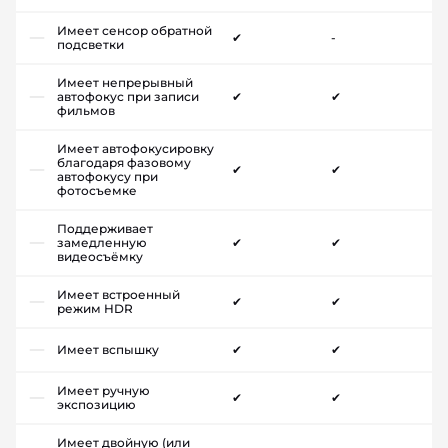
Имеет сенсор обратной
✔
-
подсветки
Имеет непрерывный
автофокус при записи
✔
✔
фильмов
Имеет автофокусировку
благодаря фазовому
✔
✔
автофокусу при
фотосъемке
Поддерживает
замедленную
✔
✔
видеосъёмку
Имеет встроенный
✔
✔
режим HDR
Имеет вспышку
✔
✔
Имеет ручную
✔
✔
экспозицию
Имеет двойную (или