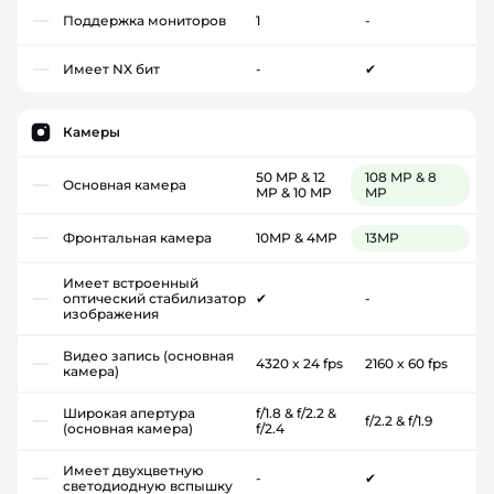
Поддержка мониторов
1
-
Имеет NX бит
-
✔
Камеры
50 MP & 12
108 MP & 8
Основная камера
MP & 10 MP
MP
Фронтальная камера
10MP & 4MP
13MP
Имеет встроенный
оптический стабилизатор
✔
-
изображения
Видео запись (основная
4320 x 24 fps
2160 x 60 fps
камера)
Широкая апертура
f/1.8 & f/2.2 &
f/2.2 & f/1.9
(основная камера)
f/2.4
Имеет двухцветную
-
✔
светодиодную вспышку