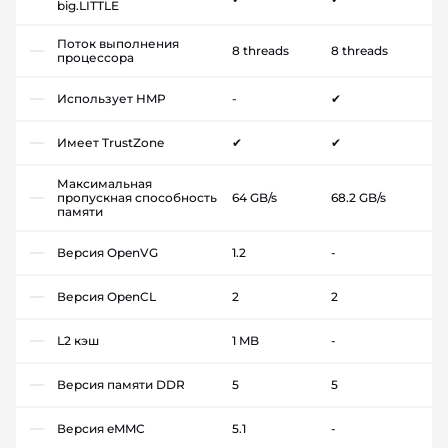
big.LITTLE
Поток выполнения
8 threads
8 threads
процессора
Использует HMP
-
✔
Имеет TrustZone
✔
✔
Максимальная
пропускная способность
64 GB/s
68.2 GB/s
памяти
Версия OpenVG
1.2
-
Версия OpenCL
2
2
L2 кэш
1 MB
-
Версия памяти DDR
5
5
Версия eMMC
5.1
-