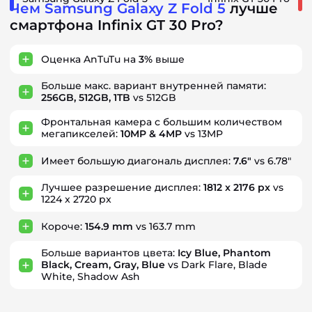
Чем Samsung Galaxy Z Fold 5
лучше
смартфона Infinix GT 30 Pro?
Оценка AnTuTu на
3%
выше
Больше макс. вариант внутренней памяти:
256GB, 512GB, 1TB
vs 512GB
Фронтальная камера с большим количеством
мегапикселей:
10MP & 4MP
vs 13MP
Имеет большую диагональ дисплея:
7.6"
vs 6.78"
Лучшее разрешение дисплея:
1812 x 2176 px
vs
1224 x 2720 px
Короче:
154.9 mm
vs 163.7 mm
Больше вариантов цвета:
Icy Blue, Phantom
Black, Cream, Gray, Blue
vs Dark Flare, Blade
White, Shadow Ash