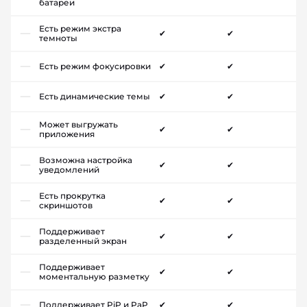
батареи
Есть режим экстра
✔
✔
темноты
Есть режим фокусировки
✔
✔
Есть динамические темы
✔
✔
Может выгружать
✔
✔
приложения
Возможна настройка
✔
✔
уведомлений
Есть прокрутка
✔
✔
скриншотов
Поддерживает
✔
✔
разделенный экран
Поддерживает
✔
✔
моментальную разметку
Поддерживает PiP и PaP
✔
✔