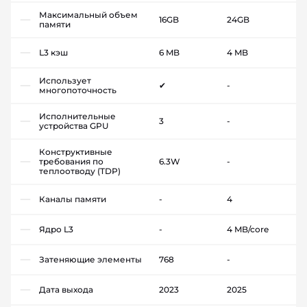
Максимальный объем
16GB
24GB
памяти
L3 кэш
6 MB
4 MB
Использует
✔
-
многопоточность
Исполнительные
3
-
устройства GPU
Конструктивные
требования по
6.3W
-
теплоотводу (TDP)
Каналы памяти
-
4
Ядро L3
-
4 MB/core
Затеняющие элементы
768
-
Дата выхода
2023
2025