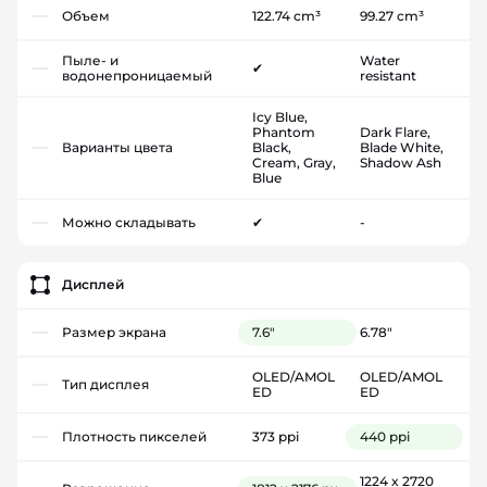
Объем
122.74 cm³
99.27 cm³
Пыле- и
Water
✔
водонепроницаемый
resistant
Icy Blue,
Phantom
Dark Flare,
Варианты цвета
Black,
Blade White,
Cream, Gray,
Shadow Ash
Blue
Можно складывать
✔
-
Дисплей
Размер экрана
7.6"
6.78"
OLED/AMOL
OLED/AMOL
Тип дисплея
ED
ED
Плотность пикселей
373 ppi
440 ppi
1224 x 2720