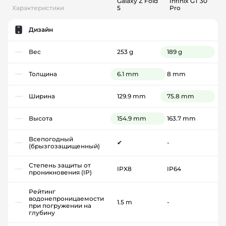
Galaxy Z Fold
Infinix GT 30
Характеристики
5
Pro
Дизайн
Вес
253 g
189 g
Толщина
6.1 mm
8 mm
Ширина
129.9 mm
75.8 mm
Высота
154.9 mm
163.7 mm
Всепогодный
✔
-
(брызгозащищенный)
Степень защиты от
IPX8
IP64
проникновения (IP)
Рейтинг
водонепроницаемости
1.5 m
-
при погружении на
глубину