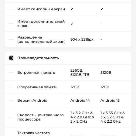
Имеет сенсорный экран
✔
✔
Имеет дополнительный
✔
-
экран
Разрешение
904 x 2316px
-
(дополнительный экран)
Производительность
256GB,
Встроенная память
512GB
512GB, 1TB
Оперативная память
12GB
12GB
Версия Android
Android 14
Android 15
1 x 3.2 GHz &
1 x 3.35 GHz &
Скорость центрального
4 x 2.8 GHz &
3 x 3.2 GHz &
процессора
3 x 2 GHz
4 x 2.2 GHz
Тактовая частота