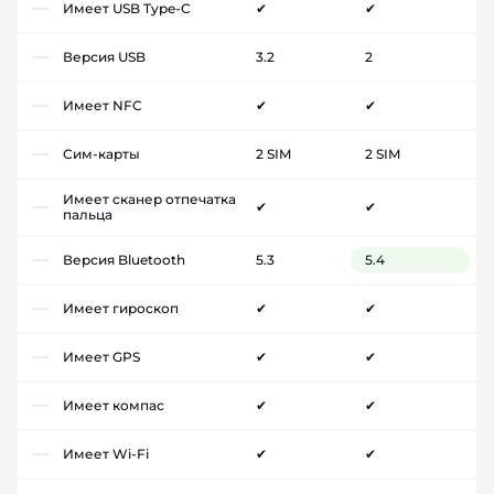
Имеет USB Type-C
✔
✔
Версия USB
3.2
2
Имеет NFC
✔
✔
Сим-карты
2 SIM
2 SIM
Имеет сканер отпечатка
✔
✔
пальца
Версия Bluetooth
5.3
5.4
Имеет гироскоп
✔
✔
Имеет GPS
✔
✔
Имеет компас
✔
✔
Имеет Wi-Fi
✔
✔