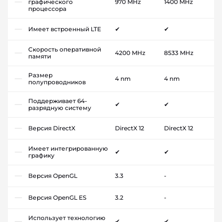
графического
970 MHz
1400 MHz
процессора
Имеет встроенный LTE
✔
✔
Скорость оперативной
4200 MHz
8533 MHz
памяти
Размер
4 nm
4 nm
полупроводников
Поддерживает 64-
✔
✔
разрядную систему
Версия DirectX
DirectX 12
DirectX 12
Имеет интегрированную
✔
✔
графику
Версия OpenGL
3.3
-
Версия OpenGL ES
3.2
-
Использует технологию
✔
✔