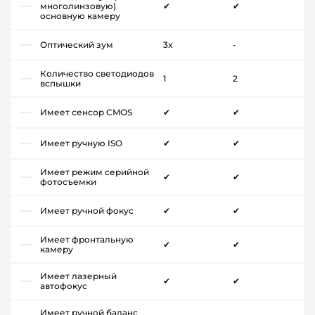
многолинзовую)
✔
✔
основную камеру
Оптический зум
3x
-
Количество светодиодов
1
2
вспышки
Имеет сенсор CMOS
✔
✔
Имеет ручную ISO
✔
✔
Имеет режим серийной
✔
✔
фотосъемки
Имеет ручной фокус
✔
✔
Имеет фронтальную
✔
✔
камеру
Имеет лазерный
✔
✔
автофокус
Имеет ручной баланс