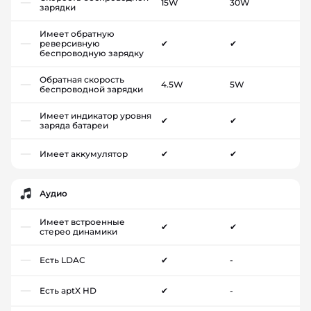
15W
30W
зарядки
Имеет обратную
реверсивную
✔
✔
беспроводную зарядку
Обратная скорость
4.5W
5W
беспроводной зарядки
Имеет индикатор уровня
✔
✔
заряда батареи
Имеет аккумулятор
✔
✔
Аудио
Имеет встроенные
✔
✔
стерео динамики
Есть LDAC
✔
-
Есть aptX HD
✔
-