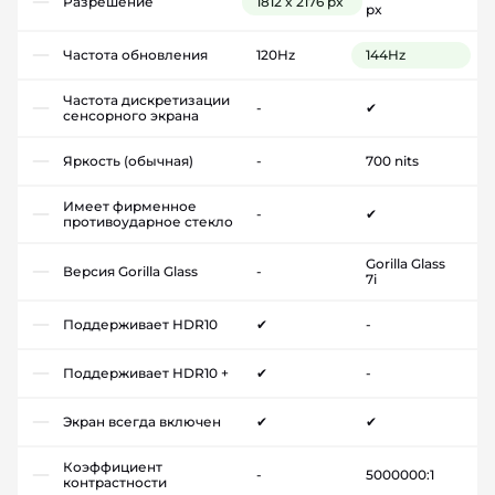
Разрешение
1812 x 2176 px
px
Частота обновления
120Hz
144Hz
Частота дискретизации
-
✔
сенсорного экрана
Яркость (обычная)
-
700 nits
Имеет фирменное
-
✔
противоударное стекло
Gorilla Glass
Версия Gorilla Glass
-
7i
Поддерживает HDR10
✔
-
Поддерживает HDR10 +
✔
-
Экран всегда включен
✔
✔
Коэффициент
-
5000000:1
контрастности