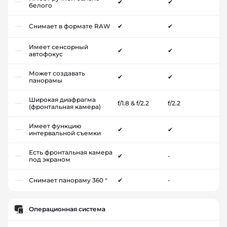
✔
✔
белого
Снимает в формате RAW
✔
✔
Имеет сенсорный
✔
✔
автофокус
Может создавать
✔
✔
панорамы
Широкая диафрагма
f/1.8 & f/2.2
f/2.2
(фронтальная камера)
Имеет функцию
✔
✔
интервальной съемки
Есть фронтальная камера
✔
-
под экраном
Снимает панораму 360 °
✔
-
Операционная система