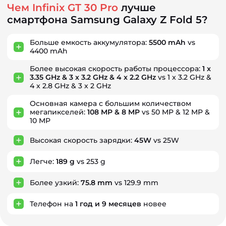
Чем Infinix GT 30 Pro
лучше
смартфона Samsung Galaxy Z Fold 5?
Больше емкость аккумулятора:
5500 mAh
vs
4400 mAh
Более высокая скорость работы процессора:
1 x
3.35 GHz & 3 x 3.2 GHz & 4 x 2.2 GHz
vs 1 x 3.2 GHz &
4 x 2.8 GHz & 3 x 2 GHz
Основная камера с большим количеством
мегапикселей:
108 MP & 8 MP
vs 50 MP & 12 MP &
10 MP
Высокая скорость зарядки:
45W
vs 25W
Легче:
189 g
vs 253 g
Более узкий:
75.8 mm
vs 129.9 mm
Телефон на
1
год
и
9
месяцев
новее