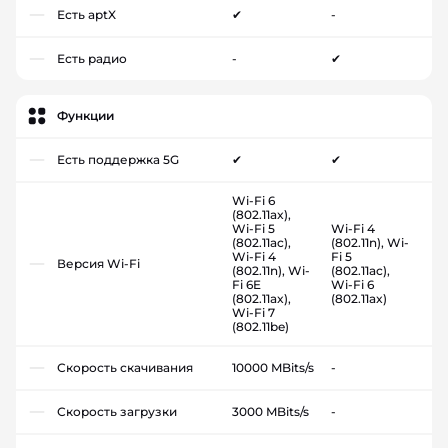
Есть aptX
✔
-
Есть радио
-
✔
Функции
Есть поддержка 5G
✔
✔
Wi-Fi 6
(802.11ax),
Wi-Fi 5
Wi-Fi 4
(802.11ac),
(802.11n), Wi-
Wi-Fi 4
Fi 5
Версия Wi-Fi
(802.11n), Wi-
(802.11ac),
Fi 6E
Wi-Fi 6
(802.11ax),
(802.11ax)
Wi-Fi 7
(802.11be)
Скорость скачивания
10000 MBits/s
-
Скорость загрузки
3000 MBits/s
-