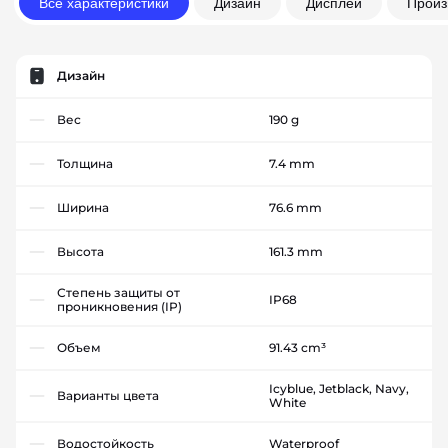
Все характеристики
Дизайн
Дисплей
Произ
Дизайн
Вес
190 g
Толщина
7.4 mm
Ширина
76.6 mm
Высота
161.3 mm
Степень защиты от
IP68
проникновения (IP)
Объем
91.43 cm³
Icyblue, Jetblack, Navy,
Варианты цвета
White
Водостойкость
Waterproof