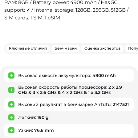
RAM: 8GB / Battery power: 4900 mAh / Has 5G
support: ✔ / Internal storage: 128GB, 256GB, 512GB /
SIM cards: 1 SIM, 1 eSIM
Ключевые отличия
Бенчмарки
Оценка экспертов
Попу
Ключевые преимущества
Высокая емкость аккумулятора:
4900 mAh
Высокая скорость работы процессора:
2 x 2.9
GHz & 3 x 2.6 GHz & 4 x 2 GHz & 1 x 3.2 GHz
Высокий результат в бенчмарке AnTuTu:
2147521
Легкий:
190 g
Узкий:
76.6 mm