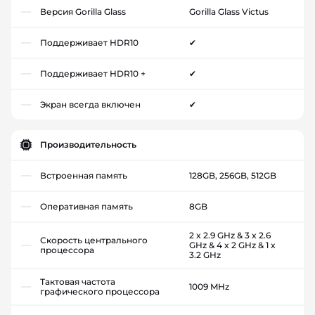
Версия Gorilla Glass
Gorilla Glass Victus
Поддерживает HDR10
✔
Поддерживает HDR10 +
✔
Экран всегда включен
✔
Производительность
Встроенная память
128GB, 256GB, 512GB
Оперативная память
8GB
2 x 2.9 GHz & 3 x 2.6
Скорость центрального
GHz & 4 x 2 GHz & 1 x
процессора
3.2 GHz
Тактовая частота
1009 MHz
графического процессора