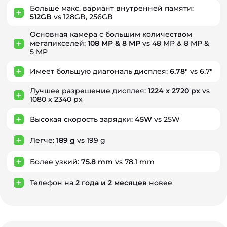
Больше макс. вариант внутренней памяти:
512GB
vs 128GB, 256GB
Основная камера с большим количеством
мегапикселей:
108 MP & 8 MP
vs 48 MP & 8 MP &
5 MP
Имеет большую диагональ дисплея:
6.78"
vs 6.7"
Лучшее разрешение дисплея:
1224 x 2720 px
vs
1080 x 2340 px
Высокая скорость зарядки:
45W
vs 25W
Легче:
189 g
vs 199 g
Более узкий:
75.8 mm
vs 78.1 mm
Телефон на
2
года
и
2
месяцев
новее