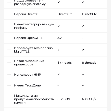
Поддерживает 64-
✔
✔
разрядную систему
Версия DirectX
DirectX 12
DirectX 12
Имеет интегрированную
✔
✔
графику
Версия OpenGL ES
3.2
-
Использует технологию
✔
✔
big.LITTLE
Поток выполнения
8 threads
8 threads
процессора
Использует HMP
✔
✔
Имеет TrustZone
-
✔
Максимальная
пропускная способность
51.2 GB/s
68.2 GB/s
памяти