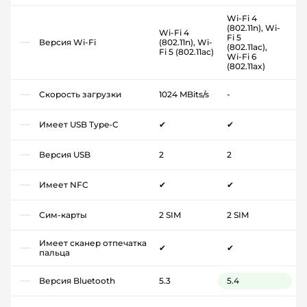
Wi-Fi 4
(802.11n), Wi-
Wi-Fi 4
Fi 5
Версия Wi-Fi
(802.11n), Wi-
(802.11ac),
Fi 5 (802.11ac)
Wi-Fi 6
(802.11ax)
Скорость загрузки
1024 MBits/s
-
Имеет USB Type-C
✔
✔
Версия USB
2
2
Имеет NFC
✔
✔
Сим-карты
2 SIM
2 SIM
Имеет сканер отпечатка
✔
✔
пальца
Версия Bluetooth
5.3
5.4