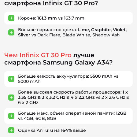
смартфона Infinix GT 30 Pro?
Короче:
161.3 mm
vs 163.7 mm
Больше вариантов цвета:
Lime, Graphite, Violet,
Silver
vs Dark Flare, Blade White, Shadow Ash
Чем Infinix GT 30 Pro
лучше
смартфона Samsung Galaxy A34?
Больше емкость аккумулятора:
5500 mAh
vs
5000 mAh
Более высокая скорость работы процессора:
1 x
3.35 GHz & 3 x 3.2 GHz & 4 x 2.2 GHz
vs 2 x 2.6 GHz &
6 x 2 GHz
Больше макс. объем оперативной памяти:
12GB
vs 4GB, 6GB, 8GB
Оценка AnTuTu на
164%
выше