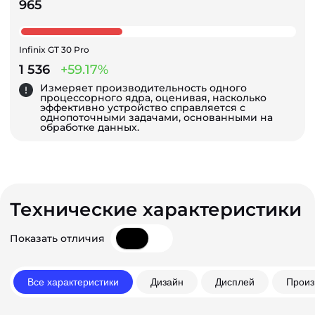
965
Infinix GT 30 Pro
1 536
+59.17%
Измеряет производительность одного
процессорного ядра, оценивая, насколько
эффективно устройство справляется с
однопоточными задачами, основанными на
обработке данных.
Технические характеристики
Показать отличия
Все характеристики
Дизайн
Дисплей
Произ