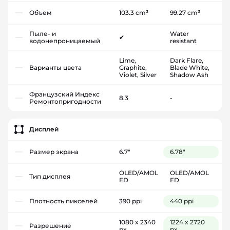
Объем
103.3 cm³
99.27 cm³
Пыле- и
Water
✔
водонепроницаемый
resistant
Lime,
Dark Flare,
Варианты цвета
Graphite,
Blade White,
Violet, Silver
Shadow Ash
Французский Индекс
8.3
-
Ремонтопригодности
Дисплей
Размер экрана
6.7"
6.78"
OLED/AMOL
OLED/AMOL
Тип дисплея
ED
ED
Плотность пикселей
390 ppi
440 ppi
1080 x 2340
1224 x 2720
Разрешение
px
px