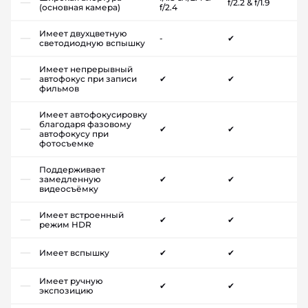
f/2.2 & f/1.9
(основная камера)
f/2.4
Имеет двухцветную
-
✔
светодиодную вспышку
Имеет непрерывный
автофокус при записи
✔
✔
фильмов
Имеет автофокусировку
благодаря фазовому
✔
✔
автофокусу при
фотосъемке
Поддерживает
замедленную
✔
✔
видеосъёмку
Имеет встроенный
✔
✔
режим HDR
Имеет вспышку
✔
✔
Имеет ручную
✔
✔
экспозицию