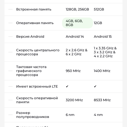
Встроенная память
128GB, 256GB
512GB
4GB, 6GB,
Оперативная память
12GB
8GB
Версия Android
Android 14
Android 15
1 x 3.35 GHz &
Скорость центрального
2 x 2.6 GHz &
3 x 3.2 GHz &
процессора
6 x 2 GHz
4 x 2.2 GHz
Тактовая частота
графического
950 MHz
1400 MHz
процессора
Имеет встроенный LTE
✔
✔
Скорость оперативной
3200 MHz
8533 MHz
памяти
Размер
6 nm
4 nm
полупроводников