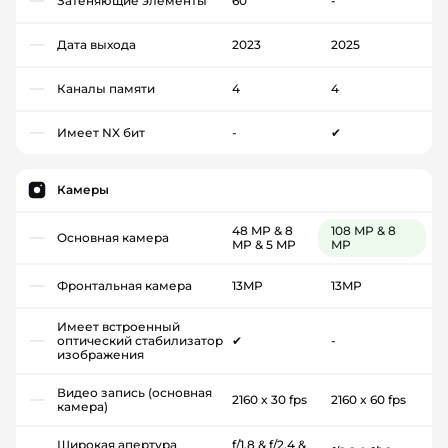
Затеняющие элементы
60
-
Дата выхода
2023
2025
Каналы памяти
4
4
Имеет NX бит
-
✔
Камеры
48 MP & 8
108 MP & 8
Основная камера
MP & 5 MP
MP
Фронтальная камера
13MP
13MP
Имеет встроенный
оптический стабилизатор
✔
-
изображения
Видео запись (основная
2160 x 30 fps
2160 x 60 fps
камера)
Широкая апертура
f/1.8 & f/2.4 &