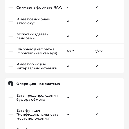
Снимает в формате RAW
-
✔
Имеет сенсорный
✔
✔
автофокус
Может создавать
✔
✔
панорамы
Широкая диафрагма
f/2.2
f/2.2
(фронтальная камера)
Имеет функцию
✔
✔
интервальной съемки
Операционная система
Есть предупреждения
✔
✔
буфера обмена
Есть функция
"Конфиденциальность
✔
✔
местоположения"