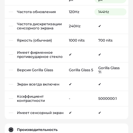
Частота обновления
120Hz
144Hz
Частота дискретизации
240Hz
✔
сенсорного экрана
Яркость (обычная)
1000 nits
700 nits
Имеет фирменное
✔
✔
противоударное стекло
Gorilla Glass
Версия Gorilla Glass
Gorilla Glass 5
7i
Экран всегда включен
✔
✔
Коэффициент
-
5000000:1
контрастности
Имеет сенсорный экран
✔
✔
Производительность