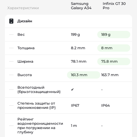
Samsung
Infinix GT 30
Характеристики
Galaxy A34
Pro
Дизайн
Вес
199 g
189 g
Толщина
8.2 mm
8 mm
Ширина
78.1 mm
75.8 mm
Высота
161.3 mm
163.7 mm
Всепогодный
✔
-
(брызгозащищенный)
Степень защиты от
IP67
IP64
проникновения (IP)
Рейтинг
водонепроницаемости
1 m
-
при погружении на
глубину