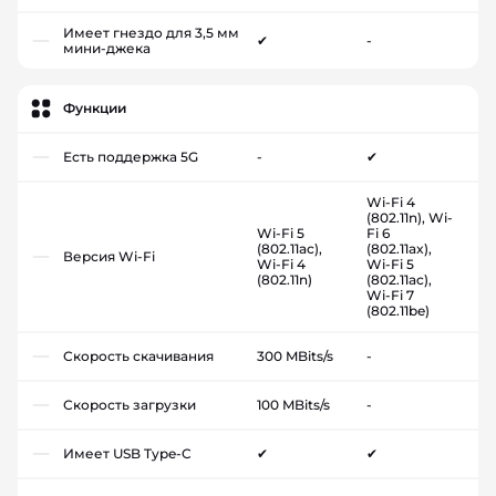
Имеет гнездо для 3,5 мм
✔
-
мини-джека
Функции
Есть поддержка 5G
-
✔
Wi-Fi 4
(802.11n), Wi-
Wi-Fi 5
Fi 6
(802.11ac),
(802.11ax),
Версия Wi-Fi
Wi-Fi 4
Wi-Fi 5
(802.11n)
(802.11ac),
Wi-Fi 7
(802.11be)
Скорость скачивания
300 MBits/s
-
Скорость загрузки
100 MBits/s
-
Имеет USB Type-C
✔
✔