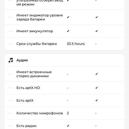
ультраэнергосберегающ
✔
-
ий режим
Имеет индикатор уровня
✔
✔
заряда батареи
Имеет аккумулятор
✔
✔
Срок службы батареи
33.5 hours
-
Аудио
Имеет встроенные
-
✔
стерео динамики
Есть aptX HD
-
✔
Есть aptX
-
✔
Количество микрофонов
2
-
Есть радио
✔
-