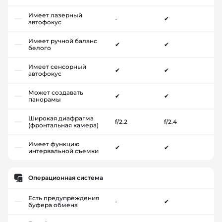
Имеет лазерный
-
✔
автофокус
Имеет ручной баланс
✔
✔
белого
Имеет сенсорный
✔
✔
автофокус
Может создавать
✔
✔
панорамы
Широкая диафрагма
f/2.2
f/2.4
(фронтальная камера)
Имеет функцию
✔
✔
интервальной съемки
Операционная система
Есть предупреждения
-
✔
буфера обмена