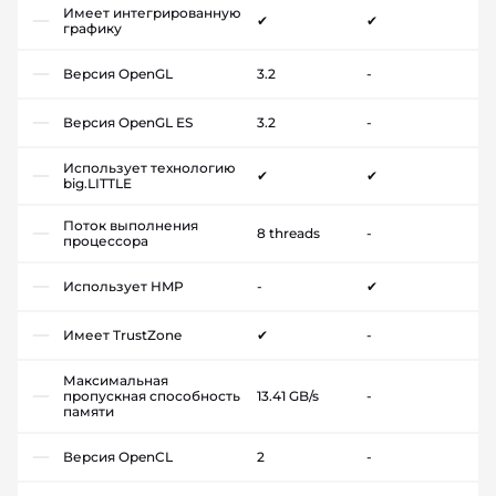
Имеет интегрированную
✔
✔
графику
Версия OpenGL
3.2
-
Версия OpenGL ES
3.2
-
Использует технологию
✔
✔
big.LITTLE
Поток выполнения
8 threads
-
процессора
Использует HMP
-
✔
Имеет TrustZone
✔
-
Максимальная
пропускная способность
13.41 GB/s
-
памяти
Версия OpenCL
2
-