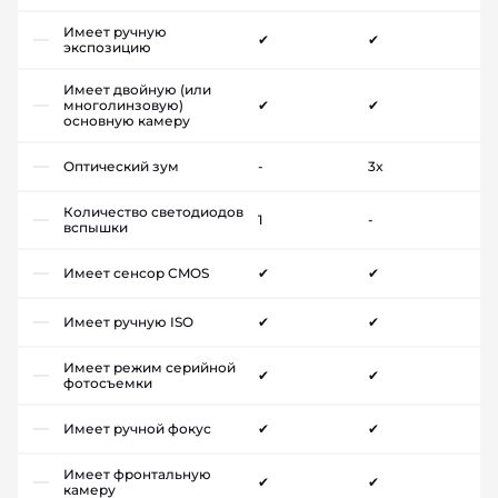
Имеет ручную
✔
✔
экспозицию
Имеет двойную (или
многолинзовую)
✔
✔
основную камеру
Оптический зум
-
3x
Количество светодиодов
1
-
вспышки
Имеет сенсор CMOS
✔
✔
Имеет ручную ISO
✔
✔
Имеет режим серийной
✔
✔
фотосъемки
Имеет ручной фокус
✔
✔
Имеет фронтальную
✔
✔
камеру