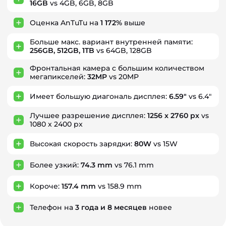
16GB
vs 4GB, 6GB, 8GB
Оценка AnTuTu на
1 172%
выше
Больше макс. вариант внутренней памяти:
256GB, 512GB, 1TB
vs 64GB, 128GB
Фронтальная камера с большим количеством
мегапикселей:
32MP
vs 20MP
Имеет большую диагональ дисплея:
6.59"
vs 6.4"
Лучшее разрешение дисплея:
1256 x 2760 px
vs
1080 x 2400 px
Высокая скорость зарядки:
80W
vs 15W
Более узкий:
74.3 mm
vs 76.1 mm
Короче:
157.4 mm
vs 158.9 mm
Телефон на
3
года
и
8
месяцев
новее