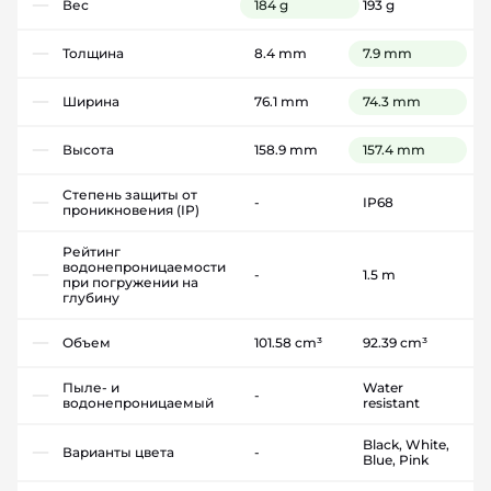
Вес
184 g
193 g
Толщина
8.4 mm
7.9 mm
Ширина
76.1 mm
74.3 mm
Высота
158.9 mm
157.4 mm
Степень защиты от
-
IP68
проникновения (IP)
Рейтинг
водонепроницаемости
-
1.5 m
при погружении на
глубину
Объем
101.58 cm³
92.39 cm³
Пыле- и
Water
-
водонепроницаемый
resistant
Black, White,
Варианты цвета
-
Blue, Pink