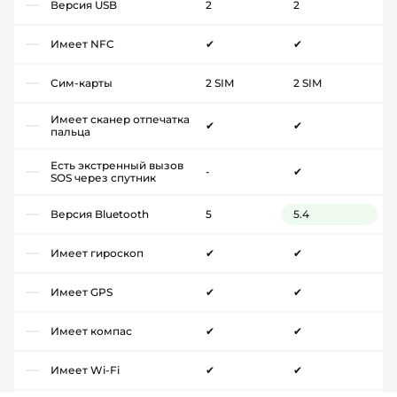
Версия USB
2
2
Имеет NFC
✔
✔
Сим-карты
2 SIM
2 SIM
Имеет сканер отпечатка
✔
✔
пальца
Есть экстренный вызов
-
✔
SOS через спутник
Версия Bluetooth
5
5.4
Имеет гироскоп
✔
✔
Имеет GPS
✔
✔
Имеет компас
✔
✔
Имеет Wi-Fi
✔
✔