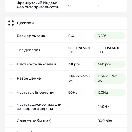
Французский Индекс
8
-
Ремонтопригодности
Дисплей
Размер экрана
6.4"
6.59"
OLED/AMOL
OLED/AMOL
Тип дисплея
ED
ED
Плотность пикселей
411 ppi
460 ppi
1080 x 2400
1256 x 2760
Разрешение
px
px
Частота обновления
90Hz
120Hz
Частота дискретизации
-
240Hz
сенсорного экрана
Яркость (обычная)
-
800 nits