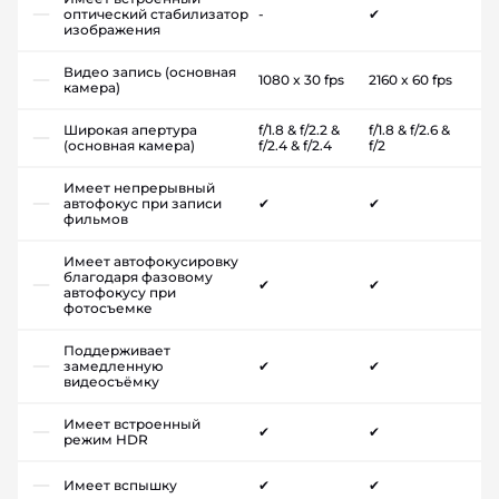
оптический стабилизатор
-
✔
изображения
Видео запись (основная
1080 x 30 fps
2160 x 60 fps
камера)
Широкая апертура
f/1.8 & f/2.2 &
f/1.8 & f/2.6 &
(основная камера)
f/2.4 & f/2.4
f/2
Имеет непрерывный
автофокус при записи
✔
✔
фильмов
Имеет автофокусировку
благодаря фазовому
✔
✔
автофокусу при
фотосъемке
Поддерживает
замедленную
✔
✔
видеосъёмку
Имеет встроенный
✔
✔
режим HDR
Имеет вспышку
✔
✔