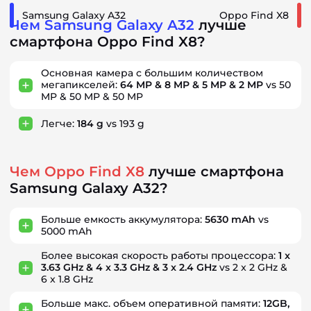
Samsung Galaxy A32
Oppo Find X8
Чем Samsung Galaxy A32
лучше
смартфона Oppo Find X8?
Основная камера с большим количеством
мегапикселей:
64 MP & 8 MP & 5 MP & 2 MP
vs 50
MP & 50 MP & 50 MP
Легче:
184 g
vs 193 g
Чем Oppo Find X8
лучше смартфона
Samsung Galaxy A32?
Больше емкость аккумулятора:
5630 mAh
vs
5000 mAh
Более высокая скорость работы процессора:
1 x
3.63 GHz & 4 x 3.3 GHz & 3 x 2.4 GHz
vs 2 x 2 GHz &
6 x 1.8 GHz
Больше макс. объем оперативной памяти:
12GB,