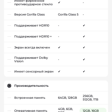
Имеет фирменное
✔
-
противоударное стекло
Версия Gorilla Glass
Gorilla Glass 5
-
Поддерживает HDR10
-
✔
Поддерживает HDR10 +
-
✔
Экран всегда включен
✔
✔
Поддерживает Dolby
-
✔
Vision
Имеет сенсорный экран
✔
✔
Производительность
256GB,
Встроенная память
64GB, 128GB
512GB, 1TB
4GB, 6GB,
Оперативная память
12GB, 16GB