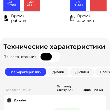
22
ч
22
ч
2
ч
26
мин
11
мин
19
мин
Время
Время
работы
зарядки
Технические характеристики
Показать отличия
Все характеристики
Дизайн
Дисплей
Произ
Samsung
Характеристики
Galaxy A32
Oppo Find X8
Дизайн