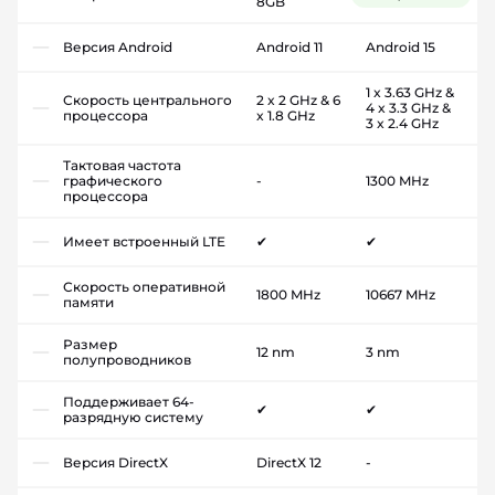
8GB
Версия Android
Android 11
Android 15
1 x 3.63 GHz &
Скорость центрального
2 x 2 GHz & 6
4 x 3.3 GHz &
процессора
x 1.8 GHz
3 x 2.4 GHz
Тактовая частота
графического
-
1300 MHz
процессора
Имеет встроенный LTE
✔
✔
Скорость оперативной
1800 MHz
10667 MHz
памяти
Размер
12 nm
3 nm
полупроводников
Поддерживает 64-
✔
✔
разрядную систему
Версия DirectX
DirectX 12
-