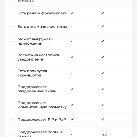
темноты
Есть режим фокусировки
✔
✔
Есть динамические темы
-
✔
Может выгружать
-
✔
приложения
Возможна настройка
✔
✔
уведомлений
Есть прокрутка
-
✔
скриншотов
Поддерживает
✔
✔
разделенный экран
Поддерживает
✔
✔
моментальную разметку
Поддерживает PiP и PaP
✔
✔
Поддерживает больше
-
125
языков