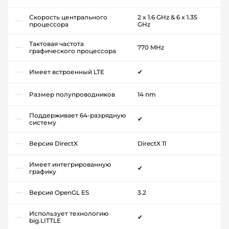
Скорость центрального
2 x 1.6 GHz & 6 x 1.35
процессора
GHz
Тактовая частота
770 MHz
графического процессора
Имеет встроенный LTE
✔
Размер полупроводников
14 nm
Поддерживает 64-разрядную
✔
систему
Версия DirectX
DirectX 11
Имеет интегрированную
✔
графику
Версия OpenGL ES
3.2
Использует технологию
✔
big.LITTLE