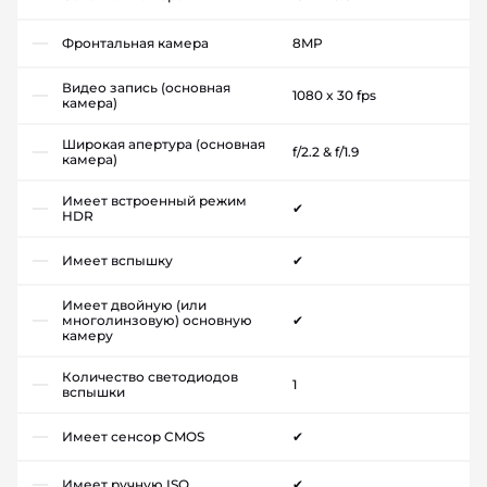
Фронтальная камера
8MP
Видео запись (основная
1080 x 30 fps
камера)
Широкая апертура (основная
f/2.2 & f/1.9
камера)
Имеет встроенный режим
✔
HDR
Имеет вспышку
✔
Имеет двойную (или
многолинзовую) основную
✔
камеру
Количество светодиодов
1
вспышки
Имеет сенсор CMOS
✔
Имеет ручную ISO
✔