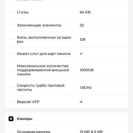
L1 кэш
64 KB
Затеняющие элементы
32
Биты, выполняемые за один
128
раз
Имеет слот для карт памяти
✔
Максимальное количество
поддерживаемой внешней
1000GB
памяти
Скорость турбо тактовой
1.6GHz
частоты
Версия VFP
4
Камеры
Основная камера
13 MP & 5 MP