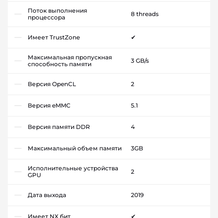
Поток выполнения
8 threads
процессора
Имеет TrustZone
✔
Максимальная пропускная
3 GB/s
способность памяти
Версия OpenCL
2
Версия eMMC
5.1
Версия памяти DDR
4
Максимальный объем памяти
3GB
Исполнительные устройства
2
GPU
Дата выхода
2019
Имеет NX бит
✔