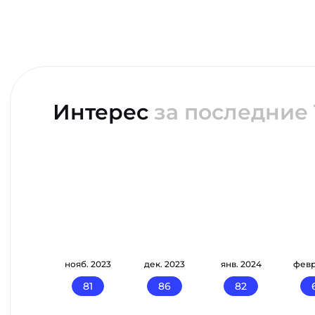
Интерес
за последние 
кт. 2023
нояб. 2023
дек. 2023
янв. 2024
февр
77
81
86
82