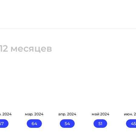
12 месяцев
. 2024
мар. 2024
апр. 2024
май 2024
июн. 
67
64
54
51
45