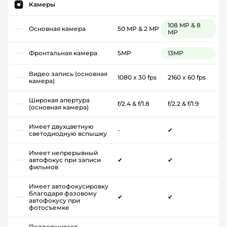
Камеры
108 MP & 8
Основная камера
50 MP & 2 MP
MP
Фронтальная камера
5MP
13MP
Видео запись (основная
1080 x 30 fps
2160 x 60 fps
камера)
Широкая апертура
f/2.4 & f/1.8
f/2.2 & f/1.9
(основная камера)
Имеет двухцветную
-
✔
светодиодную вспышку
Имеет непрерывный
автофокус при записи
✔
✔
фильмов
Имеет автофокусировку
благодаря фазовому
✔
✔
автофокусу при
фотосъемке
Поддерживает