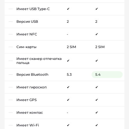
Имеет USB Type-C
✔
✔
Версия USB
2
2
Имеет NFC
-
✔
Сим-карты
2 SIM
2 SIM
Имеет сканер отпечатка
✔
✔
пальца
Версия Bluetooth
5.3
5.4
Имеет гироскоп
✔
✔
Имеет GPS
✔
✔
Имеет компас
-
✔
Имеет Wi-Fi
✔
✔