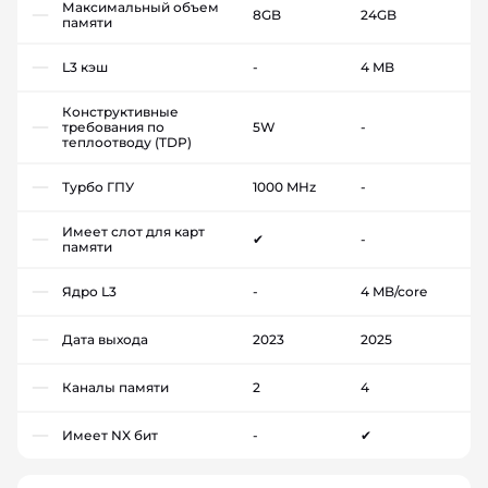
Максимальный объем
8GB
24GB
памяти
L3 кэш
-
4 MB
Конструктивные
требования по
5W
-
теплоотводу (TDP)
Турбо ГПУ
1000 MHz
-
Имеет слот для карт
✔
-
памяти
Ядро L3
-
4 MB/core
Дата выхода
2023
2025
Каналы памяти
2
4
Имеет NX бит
-
✔