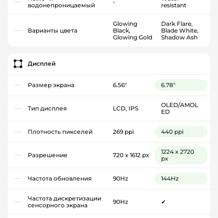
-
водонепроницаемый
resistant
Glowing
Dark Flare,
Варианты цвета
Black,
Blade White,
Glowing Gold
Shadow Ash
Дисплей
Размер экрана
6.56"
6.78"
OLED/AMOL
Тип дисплея
LCD, IPS
ED
Плотность пикселей
269 ppi
440 ppi
1224 x 2720
Разрешение
720 x 1612 px
px
Частота обновления
90Hz
144Hz
Частота дискретизации
90Hz
✔
сенсорного экрана