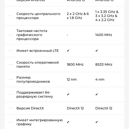
1 x 3.35 GHz &
Скорость центрального
2 x 2 GHz & 6
3 x 3.2 GHz &
процессора
x 1.8 GHz
4 x 2.2 GHz
Тактовая частота
графического
-
1400 MHz
процессора
Имеет встроенный LTE
✔
✔
Скорость оперативной
1800 MHz
8533 MHz
памяти
Размер
12 nm
4 nm
полупроводников
Поддерживает 64-
✔
✔
разрядную систему
Версия DirectX
DirectX 12
DirectX 12
Имеет интегрированную
✔
✔
графику