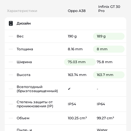
Infinix GT 30
Характеристики
Oppo A38
Pro
Дизайн
Вес
190 g
189 g
Толщина
8.16 mm
8 mm
Ширина
75.03 mm
75.8 mm
Высота
163.74 mm
163.7 mm
Всепогодный
✔
-
(брызгозащищенный)
Степень защиты от
IP54
IP64
проникновения (IP)
Объем
100.25 cm³
99.27 cm³
Пыле- и
Water