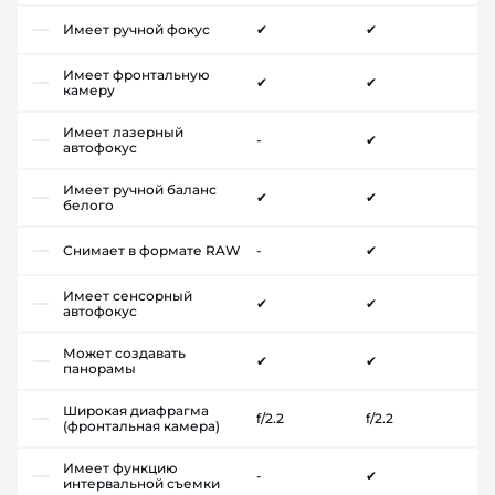
Имеет ручной фокус
✔
✔
Имеет фронтальную
✔
✔
камеру
Имеет лазерный
-
✔
автофокус
Имеет ручной баланс
✔
✔
белого
Снимает в формате RAW
-
✔
Имеет сенсорный
✔
✔
автофокус
Может создавать
✔
✔
панорамы
Широкая диафрагма
f/2.2
f/2.2
(фронтальная камера)
Имеет функцию
-
✔
интервальной съемки