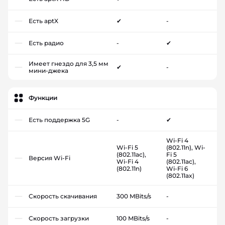
Есть aptX
✔
-
Есть радио
-
✔
Имеет гнездо для 3,5 мм
✔
-
мини-джека
Функции
Есть поддержка 5G
-
✔
Wi-Fi 4
Wi-Fi 5
(802.11n), Wi-
(802.11ac),
Fi 5
Версия Wi-Fi
Wi-Fi 4
(802.11ac),
(802.11n)
Wi-Fi 6
(802.11ax)
Скорость скачивания
300 MBits/s
-
Скорость загрузки
100 MBits/s
-