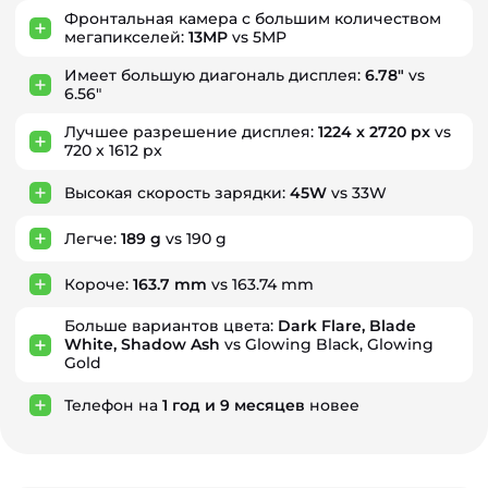
Фронтальная камера с большим количеством
мегапикселей:
13MP
vs 5MP
Имеет большую диагональ дисплея:
6.78"
vs
6.56"
Лучшее разрешение дисплея:
1224 x 2720 px
vs
720 x 1612 px
Высокая скорость зарядки:
45W
vs 33W
Легче:
189 g
vs 190 g
Короче:
163.7 mm
vs 163.74 mm
Больше вариантов цвета:
Dark Flare, Blade
White, Shadow Ash
vs Glowing Black, Glowing
Gold
Телефон на
1
год
и
9
месяцев
новее