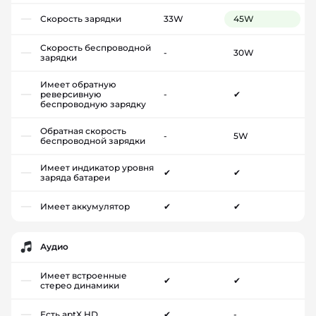
Скорость зарядки
33W
45W
Скорость беспроводной
-
30W
зарядки
Имеет обратную
реверсивную
-
✔
беспроводную зарядку
Обратная скорость
-
5W
беспроводной зарядки
Имеет индикатор уровня
✔
✔
заряда батареи
Имеет аккумулятор
✔
✔
Аудио
Имеет встроенные
✔
✔
стерео динамики
Есть aptX HD
✔
-