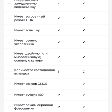
замедленную
-
✔
видеосъёмку
Имеет встроенный
✔
✔
режим HDR
Имеет вспышку
✔
✔
Имеет ручную
✔
✔
экспозицию
Имеет двойную (или
многолинзовую)
✔
✔
основную камеру
Количество светодиодов
1
2
вспышки
Имеет сенсор CMOS
-
✔
Имеет ручную ISO
✔
✔
Имеет режим серийной
✔
✔
фотосъемки