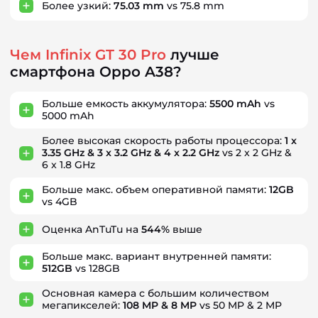
Более узкий:
75.03 mm
vs 75.8 mm
Чем Infinix GT 30 Pro
лучше
смартфона Oppo A38?
Больше емкость аккумулятора:
5500 mAh
vs
5000 mAh
Более высокая скорость работы процессора:
1 x
3.35 GHz & 3 x 3.2 GHz & 4 x 2.2 GHz
vs 2 x 2 GHz &
6 x 1.8 GHz
Больше макс. объем оперативной памяти:
12GB
vs 4GB
Оценка AnTuTu на
544%
выше
Больше макс. вариант внутренней памяти:
512GB
vs 128GB
Основная камера с большим количеством
мегапикселей:
108 MP & 8 MP
vs 50 MP & 2 MP