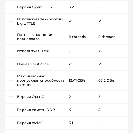
Версия OpenGL ES
3.2
-
Использует технологию
✔
✔
big.LITTLE
Поток выполнения
8 threads
8 threads
процессора
Использует HMP
-
✔
Имеет TrustZone
✔
✔
Максимальная
пропускная способность
13.41 GB/s
68.2 GB/s
памяти
Версия OpenCL
2
2
Версия памяти DDR
4
5
Версия eMMC
5.1
-