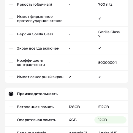
Яркость (обычная)
-
700 nits
Имеет фирменное
-
✔
противоударное стекло
Gorilla Glass
Версия Gorilla Glass
-
7i
Экран всегда включен
-
✔
Коэффициент
-
5000000:1
контрастности
Имеет сенсорный экран
✔
✔
Производительность
Встроенная память
128GB
512GB
Оперативная память
4GB
12GB
Версия Android
Android 13
Android 15