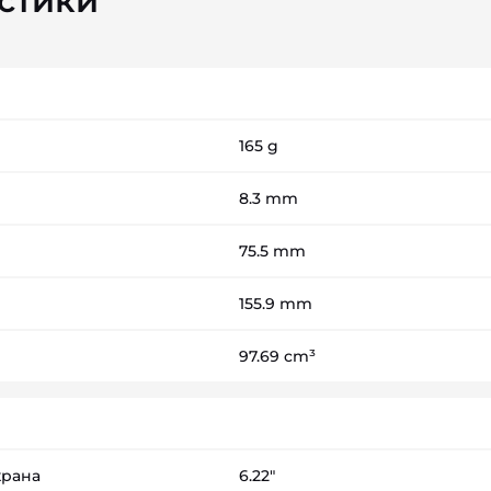
стики
165 g
8.3 mm
75.5 mm
155.9 mm
97.69 cm³
крана
6.22"