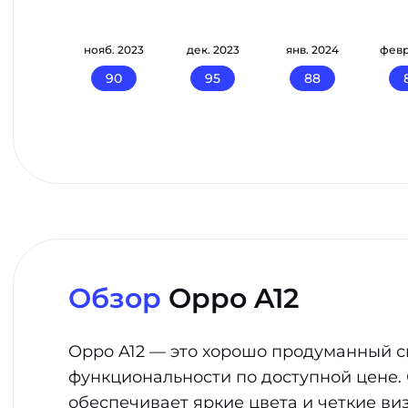
кт. 2023
нояб. 2023
дек. 2023
янв. 2024
февр
95
90
95
88
Обзор
Oppo A12
Oppo A12 — это хорошо продуманный с
функциональности по доступной цене.
обеспечивает яркие цвета и четкие в