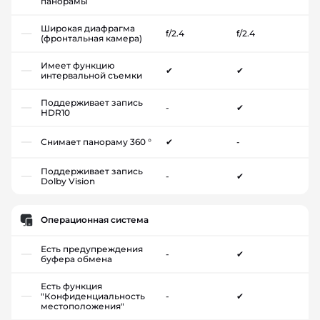
панорамы
Широкая диафрагма
f/2.4
f/2.4
(фронтальная камера)
Имеет функцию
✔
✔
интервальной съемки
Поддерживает запись
-
✔
HDR10
Снимает панораму 360 °
✔
-
Поддерживает запись
-
✔
Dolby Vision
Операционная система
Есть предупреждения
-
✔
буфера обмена
Есть функция
"Конфиденциальность
-
✔
местоположения"