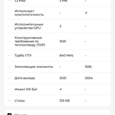
L3 кэш
3 MB
-
Использует
-
✔
многопоточность
Исполнительные
2
-
устройства GPU
Конструктивные
требования по
10W
-
теплоотводу (TDP)
Турбо ГПУ
840 MHz
-
Затеняющие элементы
-
1536
Дата выхода
2021
2024
Имеет NX бит
✔
-
L1 кэш
512 KB
-