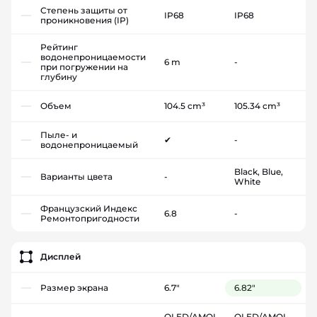
Степень защиты от
IP68
IP68
проникновения (IP)
Рейтинг
водонепроницаемости
6 m
-
при погружении на
глубину
Объем
104.5 cm³
105.34 cm³
Пыле- и
✔
-
водонепроницаемый
Black, Blue,
Варианты цвета
-
White
Французский Индекс
6.8
-
Ремонтопригодности
Дисплей
Размер экрана
6.7"
6.82"
OLED/AMOL
OLED/AMOL