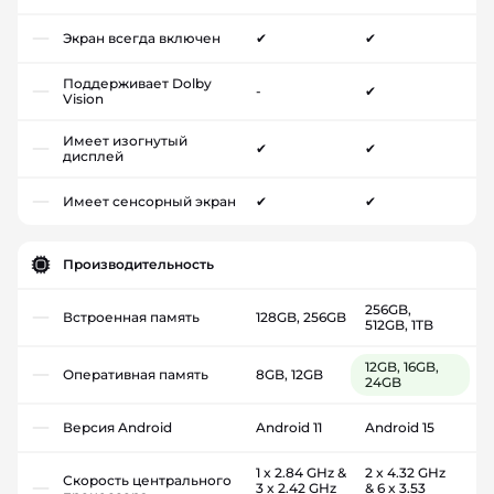
Экран всегда включен
✔
✔
Поддерживает Dolby
-
✔
Vision
Имеет изогнутый
✔
✔
дисплей
Имеет сенсорный экран
✔
✔
Производительность
256GB,
Встроенная память
128GB, 256GB
512GB, 1TB
12GB, 16GB,
Оперативная память
8GB, 12GB
24GB
Версия Android
Android 11
Android 15
1 x 2.84 GHz &
2 x 4.32 GHz
Скорость центрального
3 x 2.42 GHz
& 6 x 3.53