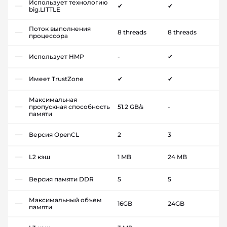
Использует технологию
✔
✔
big.LITTLE
Поток выполнения
8 threads
8 threads
процессора
Использует HMP
-
✔
Имеет TrustZone
✔
✔
Максимальная
пропускная способность
51.2 GB/s
-
памяти
Версия OpenCL
2
3
L2 кэш
1 MB
24 MB
Версия памяти DDR
5
5
Максимальный объем
16GB
24GB
памяти