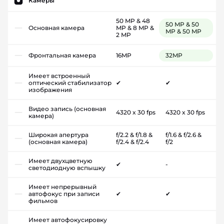
Камеры
50 MP & 48
50 MP & 50
Основная камера
MP & 8 MP &
MP & 50 MP
2 MP
Фронтальная камера
16MP
32MP
Имеет встроенный
оптический стабилизатор
✔
✔
изображения
Видео запись (основная
4320 x 30 fps
4320 x 30 fps
камера)
Широкая апертура
f/2.2 & f/1.8 &
f/1.6 & f/2.6 &
(основная камера)
f/2.4 & f/2.4
f/2
Имеет двухцветную
✔
-
светодиодную вспышку
Имеет непрерывный
автофокус при записи
✔
✔
фильмов
Имеет автофокусировку