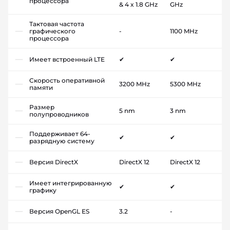
процессора
& 4 x 1.8 GHz
GHz
Тактовая частота
графического
-
1100 MHz
процессора
Имеет встроенный LTE
✔
✔
Скорость оперативной
3200 MHz
5300 MHz
памяти
Размер
5 nm
3 nm
полупроводников
Поддерживает 64-
✔
✔
разрядную систему
Версия DirectX
DirectX 12
DirectX 12
Имеет интегрированную
✔
✔
графику
Версия OpenGL ES
3.2
-