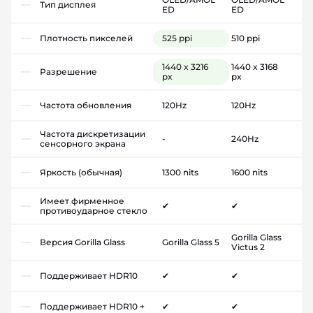
Тип дисплея
ED
ED
Плотность пикселей
525 ppi
510 ppi
1440 x 3216
1440 x 3168
Разрешение
px
px
Частота обновления
120Hz
120Hz
Частота дискретизации
-
240Hz
сенсорного экрана
Яркость (обычная)
1300 nits
1600 nits
Имеет фирменное
✔
✔
противоударное стекло
Gorilla Glass
Версия Gorilla Glass
Gorilla Glass 5
Victus 2
Поддерживает HDR10
✔
✔
Поддерживает HDR10 +
✔
✔