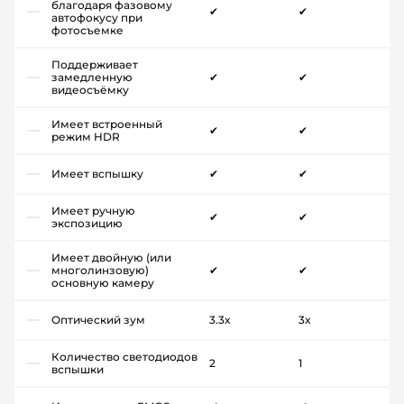
благодаря фазовому
✔
✔
автофокусу при
фотосъемке
Поддерживает
замедленную
✔
✔
видеосъёмку
Имеет встроенный
✔
✔
режим HDR
Имеет вспышку
✔
✔
Имеет ручную
✔
✔
экспозицию
Имеет двойную (или
многолинзовую)
✔
✔
основную камеру
Оптический зум
3.3x
3x
Количество светодиодов
2
1
вспышки