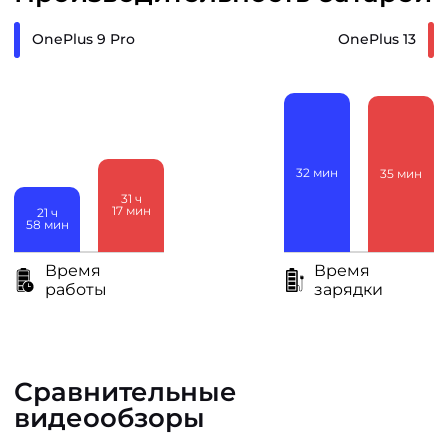
OnePlus 9 Pro
OnePlus 13
32
мин
35
мин
31
ч
17
мин
21
ч
58
мин
Время
Время
работы
зарядки
Сравнительные
видеообзоры