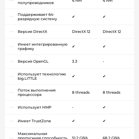
4 nm
4 nm
полупроводников
Поддерживает 64-
✔
✔
разрядную систему
Версия DirectX
DirectX 12
DirectX 12
Имеет интегрированную
✔
✔
графику
Версия OpenGL
3.3
-
Использует технологию
✔
✔
big.LITTLE
Поток выполнения
8 threads
8 threads
процессора
Использует HMP
-
✔
Имеет TrustZone
✔
✔
Максимальная
пропускная способность
51.2 GB/s
68.2 GB/s