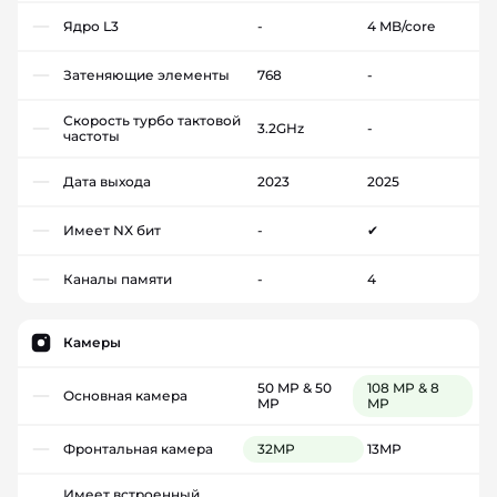
Ядро L3
-
4 MB/core
Затеняющие элементы
768
-
Скорость турбо тактовой
3.2GHz
-
частоты
Дата выхода
2023
2025
Имеет NX бит
-
✔
Каналы памяти
-
4
Камеры
50 MP & 50
108 MP & 8
Основная камера
MP
MP
Фронтальная камера
32MP
13MP
Имеет встроенный