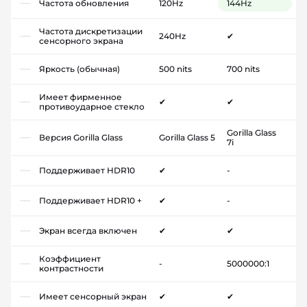
Частота обновления
120Hz
144Hz
Частота дискретизации
240Hz
✔
сенсорного экрана
Яркость (обычная)
500 nits
700 nits
Имеет фирменное
✔
✔
противоударное стекло
Gorilla Glass
Версия Gorilla Glass
Gorilla Glass 5
7i
Поддерживает HDR10
✔
-
Поддерживает HDR10 +
✔
-
Экран всегда включен
✔
✔
Коэффициент
-
5000000:1
контрастности
Имеет сенсорный экран
✔
✔