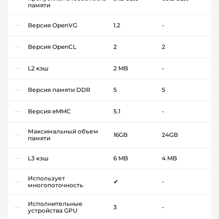
памяти
Версия OpenVG
1.2
-
Версия OpenCL
2
2
L2 кэш
2 MB
-
Версия памяти DDR
5
5
Версия eMMC
5.1
-
Максимальный объем
16GB
24GB
памяти
L3 кэш
6 MB
4 MB
Использует
✔
-
многопоточность
Исполнительные
3
-
устройства GPU