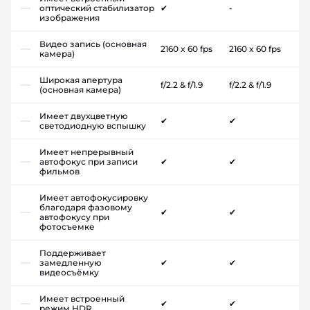
оптический стабилизатор
✔
-
изображения
Видео запись (основная
2160 x 60 fps
2160 x 60 fps
камера)
Широкая апертура
f/2.2 & f/1.9
f/2.2 & f/1.9
(основная камера)
Имеет двухцветную
✔
✔
светодиодную вспышку
Имеет непрерывный
автофокус при записи
✔
✔
фильмов
Имеет автофокусировку
благодаря фазовому
✔
✔
автофокусу при
фотосъемке
Поддерживает
замедленную
✔
✔
видеосъёмку
Имеет встроенный
✔
✔
режим HDR