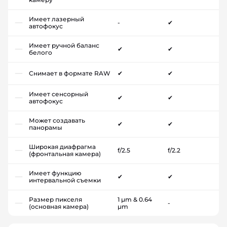
Имеет лазерный
-
✔
автофокус
Имеет ручной баланс
✔
✔
белого
Снимает в формате RAW
✔
✔
Имеет сенсорный
✔
✔
автофокус
Может создавать
✔
✔
панорамы
Широкая диафрагма
f/2.5
f/2.2
(фронтальная камера)
Имеет функцию
✔
✔
интервальной съемки
Размер пикселя
1 µm & 0.64
-
(основная камера)
µm