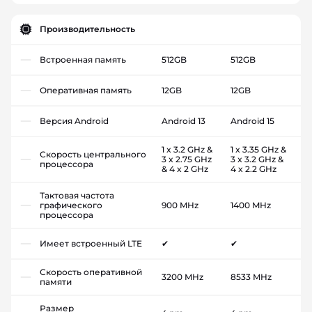
Производительность
Встроенная память
512GB
512GB
Оперативная память
12GB
12GB
Версия Android
Android 13
Android 15
1 x 3.2 GHz &
1 x 3.35 GHz &
Скорость центрального
3 x 2.75 GHz
3 x 3.2 GHz &
процессора
& 4 x 2 GHz
4 x 2.2 GHz
Тактовая частота
графического
900 MHz
1400 MHz
процессора
Имеет встроенный LTE
✔
✔
Скорость оперативной
3200 MHz
8533 MHz
памяти
Размер