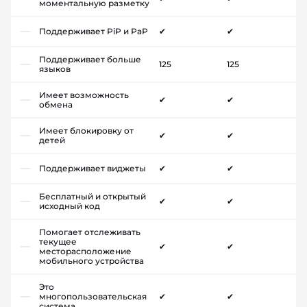
моментальную разметку
Поддерживает PiP и PaP
✔
✔
Поддерживает больше
125
125
языков
Имеет возможность
✔
✔
обмена
Имеет блокировку от
✔
✔
детей
Поддерживает виджеты
✔
✔
Бесплатный и открытый
✔
✔
исходный код
Помогает отслеживать
текущее
✔
✔
месторасположение
мобильного устройства
Это
многопользовательская
✔
✔
система