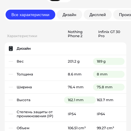
Все характеристики
Дизайн
Дисплей
Произ
Nothing
Infinix GT 30
Характеристики
Phone 2
Pro
Дизайн
Вес
201.2 g
189 g
Толщина
8.6 mm
8 mm
Ширина
76.4 mm
75.8 mm
Высота
162.1 mm
163.7 mm
Степень защиты от
IP54
IP64
проникновения (IP)
Объем
106.51 cm³
99.27 cm³