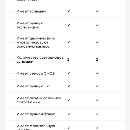
Имеет вспышку
✔
✔
Имеет ручную
✔
✔
экспозицию
Имеет двойную (или
многолинзовую)
✔
✔
основную камеру
Количество светодиодов
2
2
вспышки
Имеет сенсор CMOS
✔
✔
Имеет ручную ISO
✔
✔
Имеет режим серийной
✔
✔
фотосъемки
Имеет ручной фокус
✔
✔
Имеет фронтальную
✔
✔
камеру