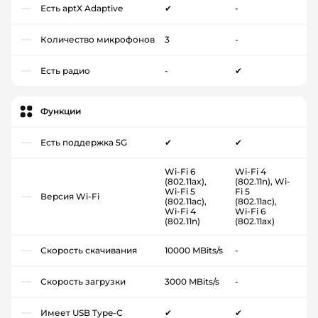
Есть aptX Adaptive
✔
-
Количество микрофонов
3
-
Есть радио
-
✔
Функции
Есть поддержка 5G
✔
✔
Wi-Fi 6
Wi-Fi 4
(802.11ax),
(802.11n), Wi-
Wi-Fi 5
Fi 5
Версия Wi-Fi
(802.11ac),
(802.11ac),
Wi-Fi 4
Wi-Fi 6
(802.11n)
(802.11ax)
Скорость скачивания
10000 MBits/s
-
Скорость загрузки
3000 MBits/s
-
Имеет USB Type-C
✔
✔