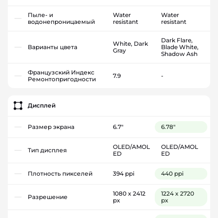
Пыле- и
Water
Water
водонепроницаемый
resistant
resistant
Dark Flare,
White, Dark
Варианты цвета
Blade White,
Gray
Shadow Ash
Французский Индекс
7.9
-
Ремонтопригодности
Дисплей
Размер экрана
6.7"
6.78"
OLED/AMOL
OLED/AMOL
Тип дисплея
ED
ED
Плотность пикселей
394 ppi
440 ppi
1080 x 2412
1224 x 2720
Разрешение
px
px