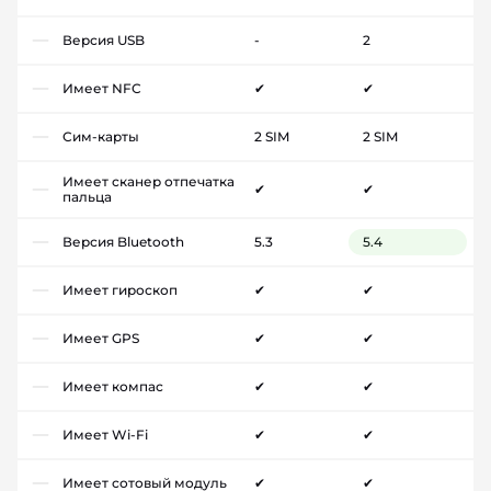
Версия USB
-
2
Имеет NFC
✔
✔
Сим-карты
2 SIM
2 SIM
Имеет сканер отпечатка
✔
✔
пальца
Версия Bluetooth
5.3
5.4
Имеет гироскоп
✔
✔
Имеет GPS
✔
✔
Имеет компас
✔
✔
Имеет Wi-Fi
✔
✔
Имеет сотовый модуль
✔
✔