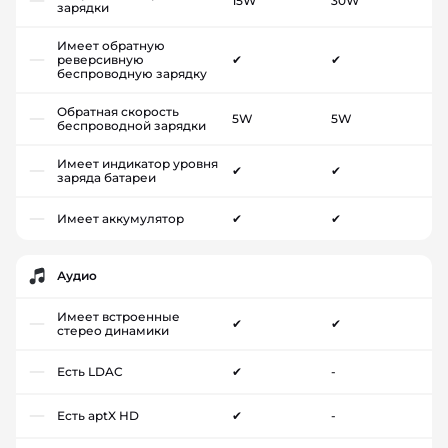
15W
30W
зарядки
Имеет обратную
реверсивную
✔
✔
беспроводную зарядку
Обратная скорость
5W
5W
беспроводной зарядки
Имеет индикатор уровня
✔
✔
заряда батареи
Имеет аккумулятор
✔
✔
Аудио
Имеет встроенные
✔
✔
стерео динамики
Есть LDAC
✔
-
Есть aptX HD
✔
-