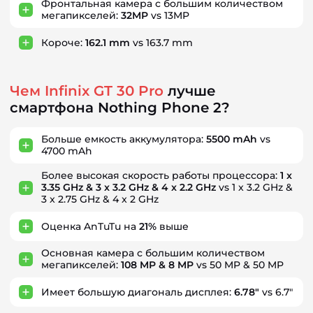
Фронтальная камера с большим количеством
мегапикселей:
32MP
vs 13MP
Короче:
162.1 mm
vs 163.7 mm
Чем Infinix GT 30 Pro
лучше
смартфона Nothing Phone 2?
Больше емкость аккумулятора:
5500 mAh
vs
4700 mAh
Более высокая скорость работы процессора:
1 x
3.35 GHz & 3 x 3.2 GHz & 4 x 2.2 GHz
vs 1 x 3.2 GHz &
3 x 2.75 GHz & 4 x 2 GHz
Оценка AnTuTu на
21%
выше
Основная камера с большим количеством
мегапикселей:
108 MP & 8 MP
vs 50 MP & 50 MP
Имеет большую диагональ дисплея:
6.78"
vs 6.7"