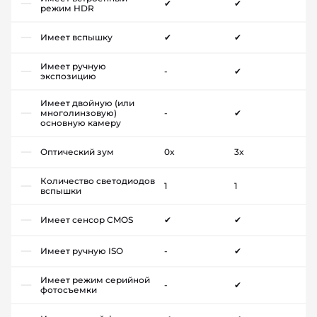
✔
✔
режим HDR
Имеет вспышку
✔
✔
Имеет ручную
-
✔
экспозицию
Имеет двойную (или
многолинзовую)
-
✔
основную камеру
Оптический зум
0x
3x
Количество светодиодов
1
1
вспышки
Имеет сенсор CMOS
✔
✔
Имеет ручную ISO
-
✔
Имеет режим серийной
-
✔
фотосъемки