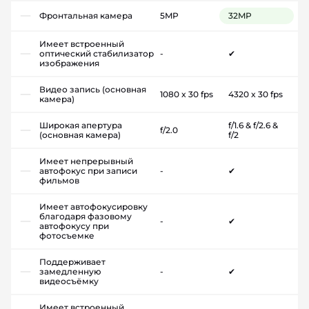
Фронтальная камера
5MP
32MP
Имеет встроенный
оптический стабилизатор
-
✔
изображения
Видео запись (основная
1080 x 30 fps
4320 x 30 fps
камера)
Широкая апертура
f/1.6 & f/2.6 &
f/2.0
(основная камера)
f/2
Имеет непрерывный
автофокус при записи
-
✔
фильмов
Имеет автофокусировку
благодаря фазовому
-
✔
автофокусу при
фотосъемке
Поддерживает
замедленную
-
✔
видеосъёмку
Имеет встроенный