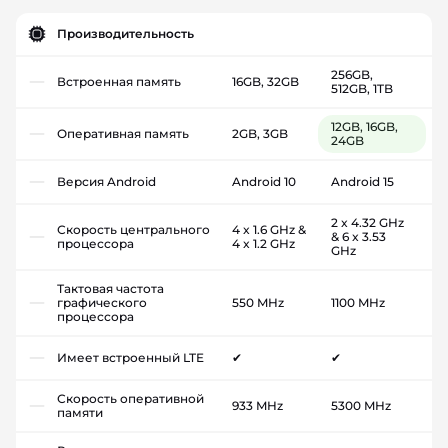
Производительность
256GB,
Встроенная память
16GB, 32GB
512GB, 1TB
12GB, 16GB,
Оперативная память
2GB, 3GB
24GB
Версия Android
Android 10
Android 15
2 x 4.32 GHz
Скорость центрального
4 x 1.6 GHz &
& 6 x 3.53
процессора
4 x 1.2 GHz
GHz
Тактовая частота
графического
550 MHz
1100 MHz
процессора
Имеет встроенный LTE
✔
✔
Скорость оперативной
933 MHz
5300 MHz
памяти