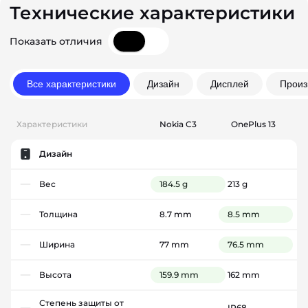
Технические характеристики
Показать отличия
Все характеристики
Дизайн
Дисплей
Произ
Характеристики
Nokia C3
OnePlus 13
Дизайн
Вес
184.5 g
213 g
Толщина
8.7 mm
8.5 mm
Ширина
77 mm
76.5 mm
Высота
159.9 mm
162 mm
Степень защиты от
-
IP68