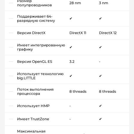
Размер
28 nm
3 nm
полупроводников
Поддерживает 64-
✔
✔
разрядную систему
Версия DirectX
DirectX 11
DirectX 12
Имеет интегрированную
✔
✔
графику
Версия OpenGL ES
3.2
-
Использует технологию
✔
✔
big.LITTLE
Поток выполнения
8 threads
8 threads
процессора
Использует HMP
-
✔
Имеет TrustZone
-
✔
Максимальная