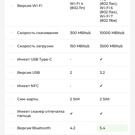
Wi-Fi 4
(802.11ac),
Версия Wi-Fi
(802.11n)
Wi-Fi 6
(802.11ax),
Wi-Fi 7
(802.11be)
Скорость скачивания
300 MBits/s
10000 MBits/s
Скорость загрузки
150 MBits/s
3500 MBits/s
Имеет USB Type-C
-
✔
Версия USB
2
3.2
Имеет NFC
-
✔
Сим-карты
2 SIM
2 SIM
Имеет сканер отпечатка
✔
✔
пальца
Версия Bluetooth
4.2
5.4