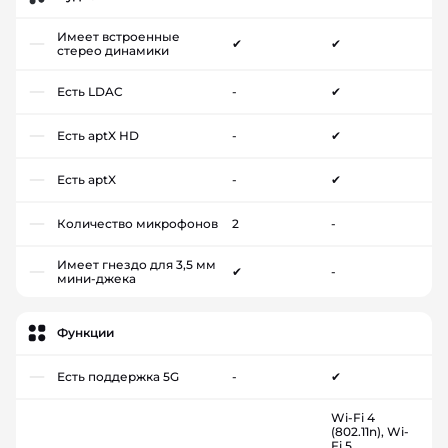
Имеет встроенные
✔
✔
стерео динамики
Есть LDAC
-
✔
Есть aptX HD
-
✔
Есть aptX
-
✔
Количество микрофонов
2
-
Имеет гнездо для 3,5 мм
✔
-
мини-джека
Функции
Есть поддержка 5G
-
✔
Wi-Fi 4
(802.11n), Wi-
Fi 5