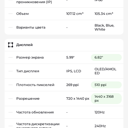
проникновения (IP)
Объем
107.12 cm³
105.34 cm³
Black, Blue,
Варианты цвета
-
White
Дисплей
Размер экрана
5.99"
6.82"
OLED/AMOL
Тип дисплея
IPS, LCD
ED
Плотность пикселей
269 ppi
510 ppi
1440 x 3168
Разрешение
720 x 1440 px
px
Частота обновления
-
120Hz
Частота дискретизации
-
240Hz
сенсорного экрана