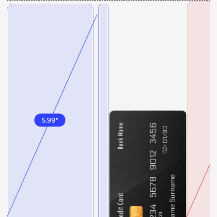
5.99
"