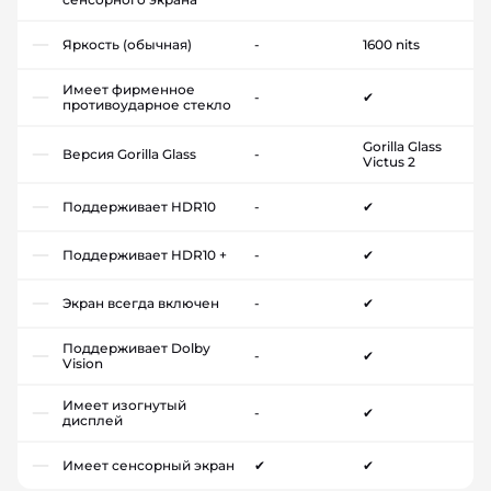
Яркость (обычная)
-
1600 nits
Имеет фирменное
-
✔
противоударное стекло
Gorilla Glass
Версия Gorilla Glass
-
Victus 2
Поддерживает HDR10
-
✔
Поддерживает HDR10 +
-
✔
Экран всегда включен
-
✔
Поддерживает Dolby
-
✔
Vision
Имеет изогнутый
-
✔
дисплей
Имеет сенсорный экран
✔
✔