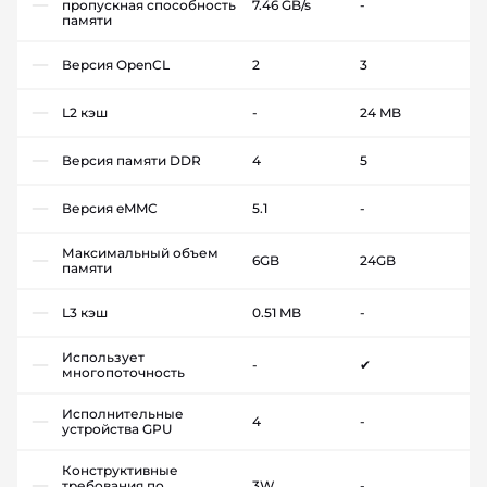
пропускная способность
7.46 GB/s
-
памяти
Версия OpenCL
2
3
L2 кэш
-
24 MB
Версия памяти DDR
4
5
Версия eMMC
5.1
-
Максимальный объем
6GB
24GB
памяти
L3 кэш
0.51 MB
-
Использует
-
✔
многопоточность
Исполнительные
4
-
устройства GPU
Конструктивные
требования по
3W
-