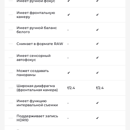
Имеет ручной фокус
✔
✔
Имеет фронтальную
✔
✔
камеру
Имеет ручной баланс
-
✔
белого
Снимает в формате RAW
-
✔
Имеет сенсорный
-
✔
автофокус
Может создавать
✔
✔
панорамы
Широкая диафрагма
f/2.4
f/2.4
(фронтальная камера)
Имеет функцию
-
✔
интервальной съемки
Поддерживает запись
-
✔
HDR10