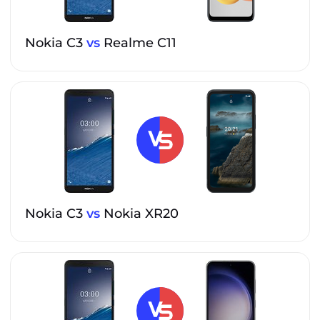
Nokia C3
vs
Realme C11
Nokia C3
vs
Nokia XR20