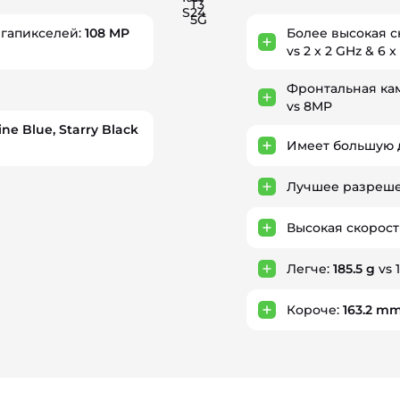
T3
S24
5G
егапикселей:
108 MP
Более высокая с
vs 2 x 2 GHz & 6 x
Фронтальная ка
vs 8MP
ne Blue, Starry Black
Имеет большую 
Лучшее разреше
Высокая скорост
Легче:
185.5 g
vs 
Короче:
163.2 m