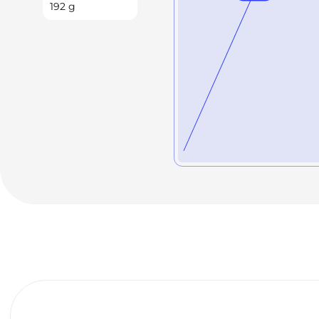
192
g