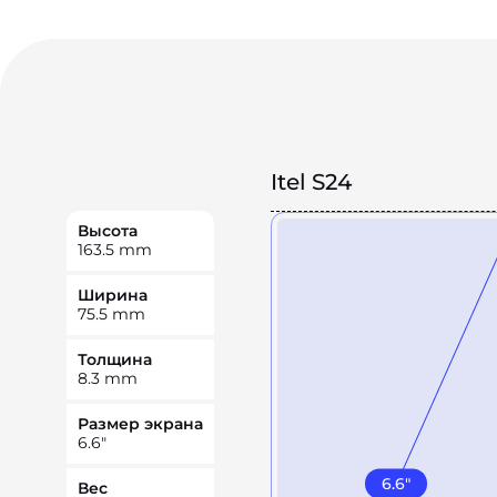
Itel S24
Высота
163.5
mm
Ширина
75.5
mm
Толщина
8.3
mm
Размер экрана
6.6
"
6.6
"
Вес