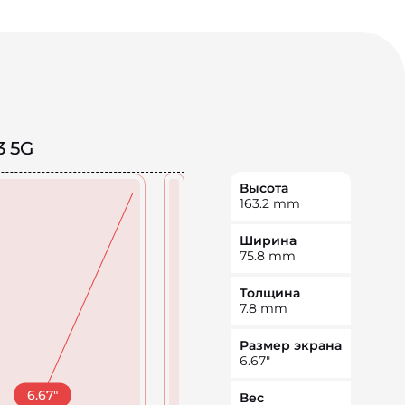
3 5G
Высота
163.2
mm
Ширина
75.8
mm
Толщина
7.8
mm
Размер экрана
6.67
"
6.67
"
Вес