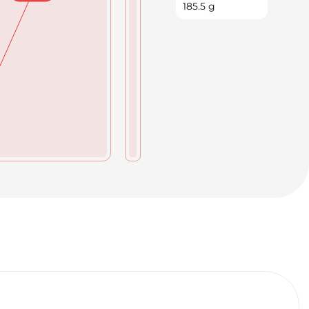
185.5
g