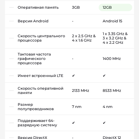
Оперативная память
3GB
12GB
Версия Android
-
Android 15
1 x 3.35 GHz &
Скорость центрального
2 x 2.5 GHz &
3 x 3.2 GHz &
процессора
4 x 1.6 GHz
4 x 2.2 GHz
Тактовая частота
графического
-
1400 MHz
процессора
Имеет встроенный LTE
✔
✔
Скорость оперативной
2133 MHz
8533 MHz
памяти
Размер
7 nm
4 nm
полупроводников
Поддерживает 64-
✔
✔
разрядную систему
Версия DirectX
-
DirectX 12