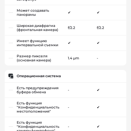
Может создавать
✔
✔
панорамы
Широкая диафрагма
f/2.2
f/2.2
(фронтальная камера)
Имеет функцию
✔
✔
интервальной съемки
Размер пикселя
1.4 µm
-
(основная камера)
Операционная система
Есть предупреждения
-
✔
буфера обмена
Есть функция
"Конфиденциальность
-
✔
местоположения"
Есть функция
"Конфиденциальность
-
✔
камеры/микрофона"