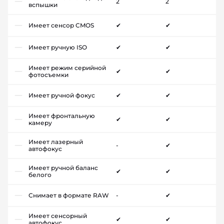
2
2
вспышки
Имеет сенсор CMOS
✔
✔
Имеет ручную ISO
✔
✔
Имеет режим серийной
✔
✔
фотосъемки
Имеет ручной фокус
✔
✔
Имеет фронтальную
✔
✔
камеру
Имеет лазерный
-
✔
автофокус
Имеет ручной баланс
✔
✔
белого
Снимает в формате RAW
-
✔
Имеет сенсорный
✔
✔
автофокус