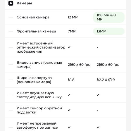
Камеры
108 MP & 8
Основная камера
12 MP
MP
Фронтальная камера
7MP
13MP
Имеет встроенный
оптический стабилизатор
✔
-
изображения
Видео запись (основная
2160 x 60 fps
2160 x 60 fps
камера)
Широкая апертура
f/1.8
f/2.2 & f/1.9
(основная камера)
Имеет двухцветную
✔
✔
светодиодную вспышку
Имеет сенсор обратной
✔
-
подсветки
Имеет непрерывный
автофокус при записи
✔
✔