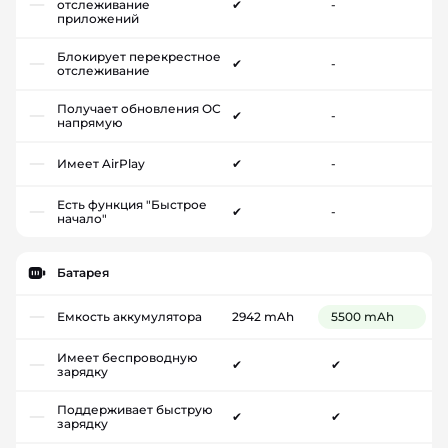
отслеживание
✔
-
приложений
Блокирует перекрестное
✔
-
отслеживание
Получает обновления ОС
✔
-
напрямую
Имеет AirPlay
✔
-
Есть функция "Быстрое
✔
-
начало"
Батарея
Емкость аккумулятора
2942 mAh
5500 mAh
Имеет беспроводную
✔
✔
зарядку
Поддерживает быструю
✔
✔
зарядку