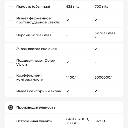
Яркость (обычная)
625 nits
700 nits
Имеет фирменное
✔
✔
противоударное стекло
Gorilla Glass
Версия Gorilla Glass
-
7i
Экран всегда включен
-
✔
Поддерживает Dolby
✔
-
Vision
Коэффициент
1400:1
5000000:1
контрастности
Имеет сенсорный экран
✔
✔
Производительность
64GB, 128GB,
Встроенная память
512GB
256GB