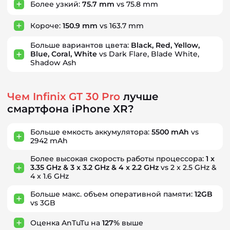
Более узкий:
75.7 mm
vs 75.8 mm
Короче:
150.9 mm
vs 163.7 mm
Больше вариантов цвета:
Black, Red, Yellow,
Blue, Coral, White
vs Dark Flare, Blade White,
Shadow Ash
Чем Infinix GT 30 Pro
лучше
смартфона iPhone XR?
Больше емкость аккумулятора:
5500 mAh
vs
2942 mAh
Более высокая скорость работы процессора:
1 x
3.35 GHz & 3 x 3.2 GHz & 4 x 2.2 GHz
vs 2 x 2.5 GHz &
4 x 1.6 GHz
Больше макс. объем оперативной памяти:
12GB
vs 3GB
Оценка AnTuTu на
127%
выше