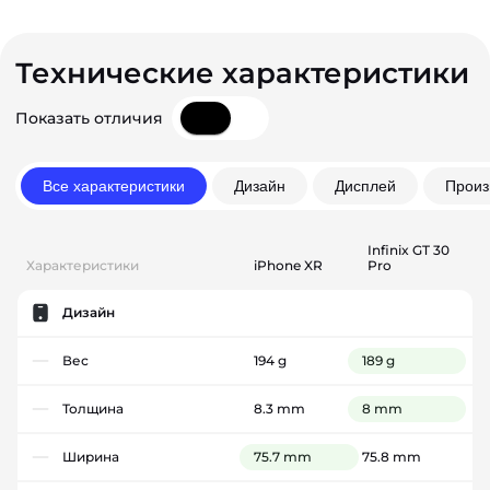
Технические характеристики
Показать отличия
Все характеристики
Дизайн
Дисплей
Произ
Infinix GT 30
Характеристики
iPhone XR
Pro
Дизайн
Вес
194 g
189 g
Толщина
8.3 mm
8 mm
Ширина
75.7 mm
75.8 mm