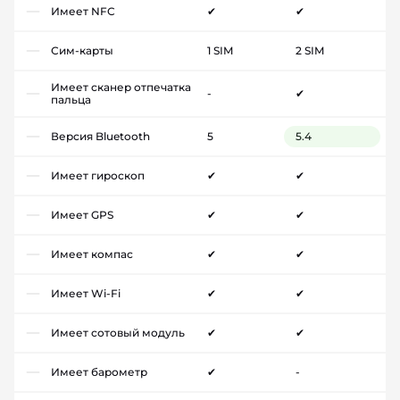
Имеет NFC
✔
✔
Сим-карты
1 SIM
2 SIM
Имеет сканер отпечатка
-
✔
пальца
Версия Bluetooth
5
5.4
Имеет гироскоп
✔
✔
Имеет GPS
✔
✔
Имеет компас
✔
✔
Имеет Wi-Fi
✔
✔
Имеет сотовый модуль
✔
✔
Имеет барометр
✔
-