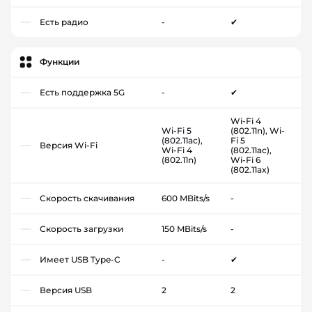
Есть радио
-
✔
Функции
Есть поддержка 5G
-
✔
Wi-Fi 4
Wi-Fi 5
(802.11n), Wi-
(802.11ac),
Fi 5
Версия Wi-Fi
Wi-Fi 4
(802.11ac),
(802.11n)
Wi-Fi 6
(802.11ax)
Скорость скачивания
600 MBits/s
-
Скорость загрузки
150 MBits/s
-
Имеет USB Type-C
-
✔
Версия USB
2
2