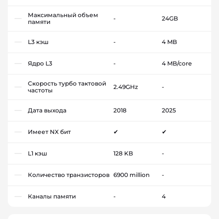
Максимальный объем
-
24GB
памяти
L3 кэш
-
4 MB
Ядро L3
-
4 MB/core
Скорость турбо тактовой
2.49GHz
-
частоты
Дата выхода
2018
2025
Имеет NX бит
✔
✔
L1 кэш
128 KB
-
Количество транзисторов
6900 million
-
Каналы памяти
-
4