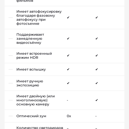
фильмов
Имеет автофокусировку
благодаря фазовому
✔
✔
автофокусу при
фотосъемке
Поддерживает
замедленную
✔
✔
видеосъёмку
Имеет встроенный
✔
✔
режим HDR
Имеет вспышку
✔
✔
Имеет ручную
✔
✔
экспозицию
Имеет двойную (или
многолинзовую)
-
✔
основную камеру
Оптический зум
0x
-
Количество светодиодов