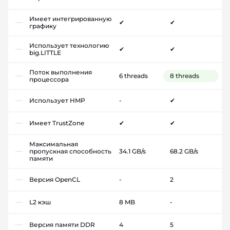
Имеет интегрированную
✔
✔
графику
Использует технологию
✔
✔
big.LITTLE
Поток выполнения
6 threads
8 threads
процессора
Использует HMP
-
✔
Имеет TrustZone
✔
✔
Максимальная
пропускная способность
34.1 GB/s
68.2 GB/s
памяти
Версия OpenCL
-
2
L2 кэш
8 MB
-
Версия памяти DDR
4
5