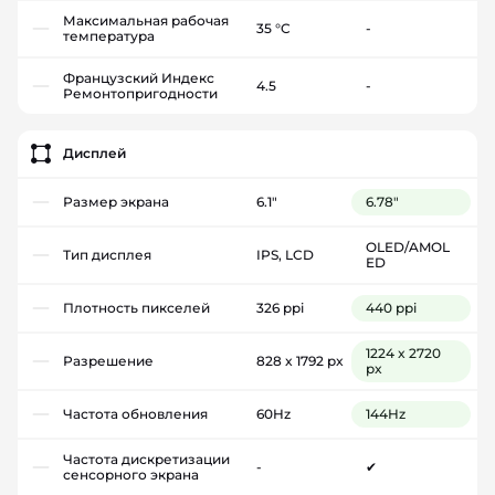
Максимальная рабочая
35 °C
-
температура
Французский Индекс
4.5
-
Ремонтопригодности
Дисплей
Размер экрана
6.1"
6.78"
OLED/AMOL
Тип дисплея
IPS, LCD
ED
Плотность пикселей
326 ppi
440 ppi
1224 x 2720
Разрешение
828 x 1792 px
px
Частота обновления
60Hz
144Hz
Частота дискретизации
-
✔
сенсорного экрана