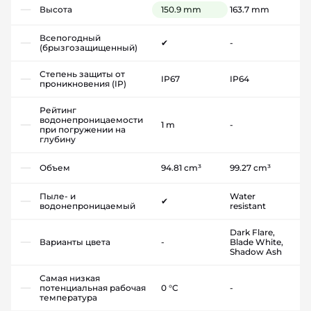
Высота
150.9 mm
163.7 mm
Всепогодный
✔
-
(брызгозащищенный)
Степень защиты от
IP67
IP64
проникновения (IP)
Рейтинг
водонепроницаемости
1 m
-
при погружении на
глубину
Объем
94.81 cm³
99.27 cm³
Пыле- и
Water
✔
водонепроницаемый
resistant
Dark Flare,
Варианты цвета
-
Blade White,
Shadow Ash
Самая низкая
потенциальная рабочая
0 °C
-
температура