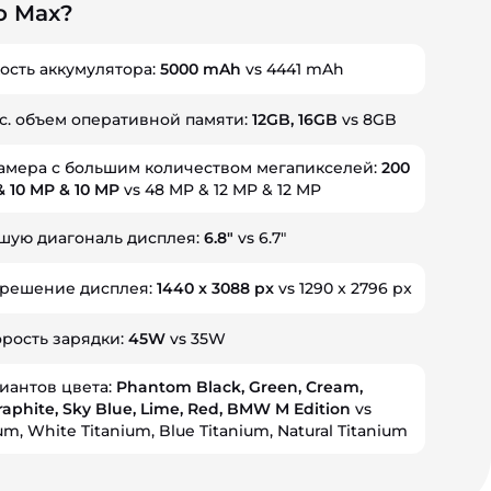
o Max?
ость аккумулятора:
5000 mAh
vs 4441 mAh
с. объем оперативной памяти:
12GB, 16GB
vs 8GB
амера с большим количеством мегапикселей:
200
& 10 MP & 10 MP
vs 48 MP & 12 MP & 12 MP
шую диагональ дисплея:
6.8"
vs 6.7"
решение дисплея:
1440 x 3088 px
vs 1290 x 2796 px
орость зарядки:
45W
vs 35W
иантов цвета:
Phantom Black, Green, Cream,
raphite, Sky Blue, Lime, Red, BMW M Edition
vs
um, White Titanium, Blue Titanium, Natural Titanium