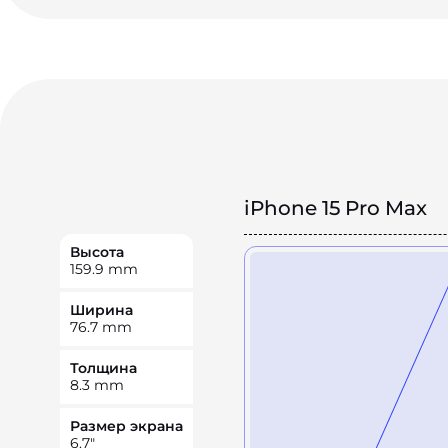
iPhone 15 Pro Max
Высота
159.9
mm
Ширина
76.7
mm
Толщина
8.3
mm
Размер экрана
6.7
"