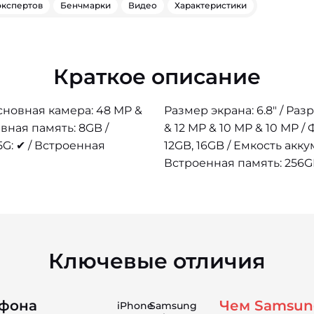
экспертов
Бенчмарки
Видео
Характеристики
Краткое описание
Основная камера: 48 MP &
Размер экрана: 6.8" / Ра
вная память: 8GB /
& 12 MP & 10 MP & 10 MP 
G: ✔ / Встроенная
12GB, 16GB / Емкость акку
Встроенная память: 256GB,
Ключевые отличия
фона
Чем Samsung
iPhone
Samsung