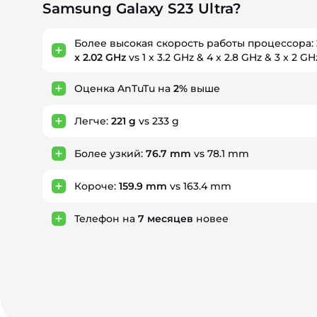
Samsung Galaxy S23 Ultra?
Более высокая скорость работы процессора:
x 2.02 GHz
vs 1 x 3.2 GHz & 4 x 2.8 GHz & 3 x 2 GH
Оценка AnTuTu на
2%
выше
Легче:
221 g
vs 233 g
Более узкий:
76.7 mm
vs 78.1 mm
Короче:
159.9 mm
vs 163.4 mm
Телефон на
7
месяцев
новее