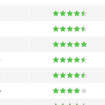
e
0
a