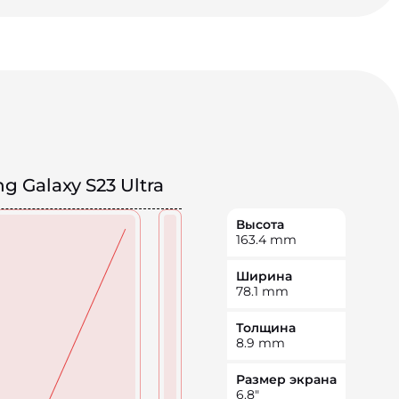
 Galaxy S23 Ultra
Высота
163.4
mm
Ширина
78.1
mm
Толщина
8.9
mm
Размер экрана
6.8
"