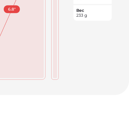
6.8
"
Вес
233
g