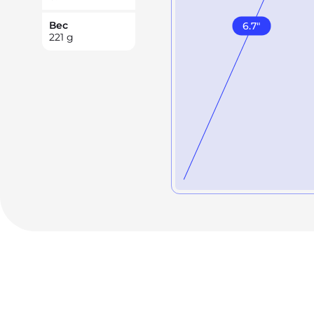
Вес
6.7
"
221
g