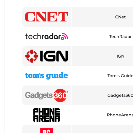
CNet
TechRadar
IGN
Tom's Guid
Gadgets36
PhoneAren