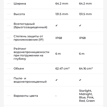
Ширина
64.2 mm
64.2 mm
Высота
131.5 mm
131.5 mm
Всепогодный
✔
✔
(брызгозащищенный)
Степень защиты от
IP68
IP68
проникновения (IP)
Рейтинг
водонепроницаемости
6 m
6 m
при погружении на
глубину
Объем
62.47 cm³
64.16 cm³
Пыле- и
✔
✔
водонепроницаемый
Starlight,
Midnight,
Варианты цвета
-
Blue, Pink,
Red, Green