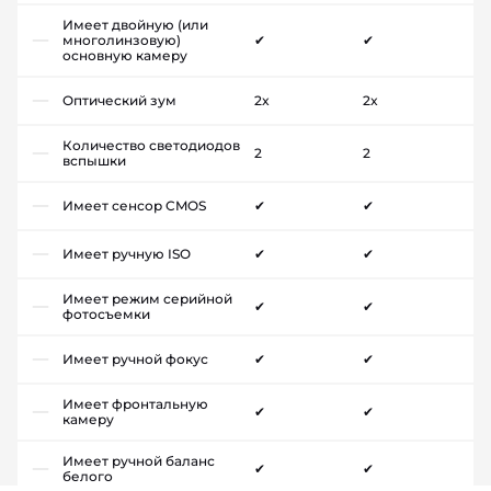
Имеет двойную (или
многолинзовую)
✔
✔
основную камеру
Оптический зум
2x
2x
Количество светодиодов
2
2
вспышки
Имеет сенсор CMOS
✔
✔
Имеет ручную ISO
✔
✔
Имеет режим серийной
✔
✔
фотосъемки
Имеет ручной фокус
✔
✔
Имеет фронтальную
✔
✔
камеру
Имеет ручной баланс
✔
✔
белого