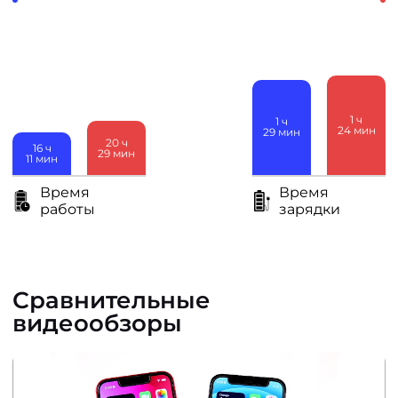
1
ч
1
ч
24
мин
29
мин
20
ч
16
ч
29
мин
11
мин
Время
Время
работы
зарядки
Сравнительные
видеообзоры