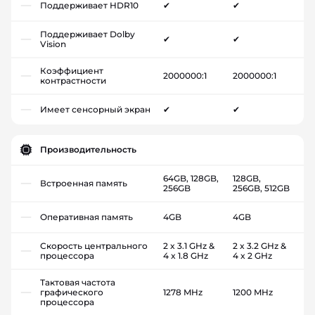
Поддерживает HDR10
✔
✔
Поддерживает Dolby
✔
✔
Vision
Коэффициент
2000000:1
2000000:1
контрастности
Имеет сенсорный экран
✔
✔
Производительность
64GB, 128GB,
128GB,
Встроенная память
256GB
256GB, 512GB
Оперативная память
4GB
4GB
Скорость центрального
2 x 3.1 GHz &
2 x 3.2 GHz &
процессора
4 x 1.8 GHz
4 x 2 GHz
Тактовая частота
графического
1278 MHz
1200 MHz
процессора