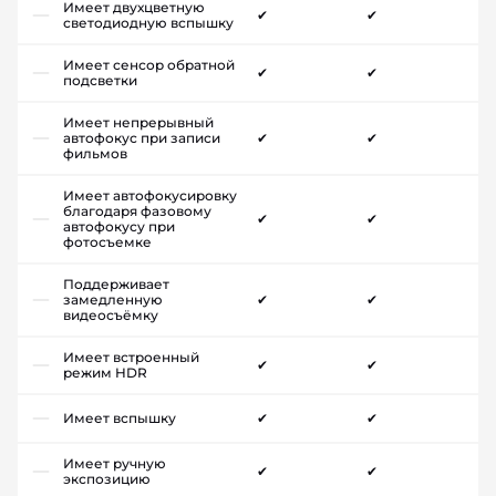
Имеет двухцветную
✔
✔
светодиодную вспышку
Имеет сенсор обратной
✔
✔
подсветки
Имеет непрерывный
автофокус при записи
✔
✔
фильмов
Имеет автофокусировку
благодаря фазовому
✔
✔
автофокусу при
фотосъемке
Поддерживает
замедленную
✔
✔
видеосъёмку
Имеет встроенный
✔
✔
режим HDR
Имеет вспышку
✔
✔
Имеет ручную
✔
✔
экспозицию