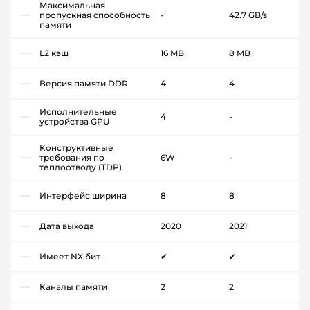
Максимальная
пропускная способность
-
42.7 GB/s
памяти
L2 кэш
16 MB
8 MB
Версия памяти DDR
4
4
Исполнительные
4
-
устройства GPU
Конструктивные
требования по
6W
-
теплоотводу (TDP)
Интерфейс ширина
8
8
Дата выхода
2020
2021
Имеет NX бит
✔
✔
Каналы памяти
2
2