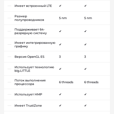
Имеет встроенный LTE
✔
✔
Размер
5 nm
5 nm
полупроводников
Поддерживает 64-
✔
✔
разрядную систему
Имеет интегрированную
✔
✔
графику
Версия OpenGL ES
3
3
Использует технологию
✔
✔
big.LITTLE
Поток выполнения
6 threads
6 threads
процессора
Использует HMP
✔
✔
Имеет TrustZone
✔
✔