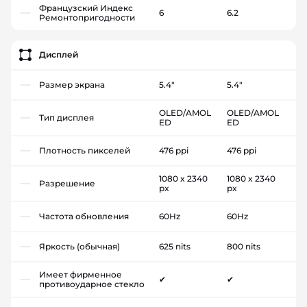
Французский Индекс
6
6.2
Ремонтопригодности
Дисплей
Размер экрана
5.4"
5.4"
OLED/AMOL
OLED/AMOL
Тип дисплея
ED
ED
Плотность пикселей
476 ppi
476 ppi
1080 x 2340
1080 x 2340
Разрешение
px
px
Частота обновления
60Hz
60Hz
Яркость (обычная)
625 nits
800 nits
Имеет фирменное
✔
✔
противоударное стекло