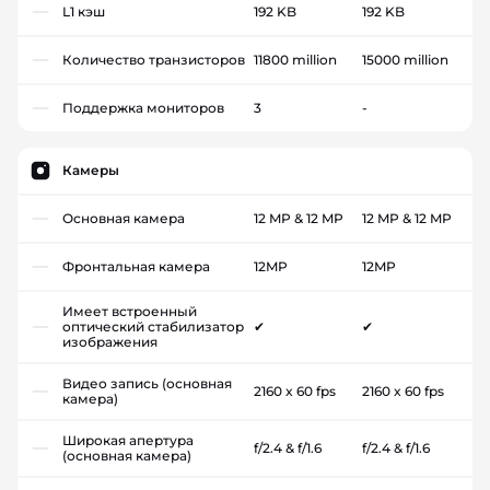
L1 кэш
192 KB
192 KB
Количество транзисторов
11800 million
15000 million
Поддержка мониторов
3
-
Камеры
Основная камера
12 MP & 12 MP
12 MP & 12 MP
Фронтальная камера
12MP
12MP
Имеет встроенный
оптический стабилизатор
✔
✔
изображения
Видео запись (основная
2160 x 60 fps
2160 x 60 fps
камера)
Широкая апертура
f/2.4 & f/1.6
f/2.4 & f/1.6
(основная камера)