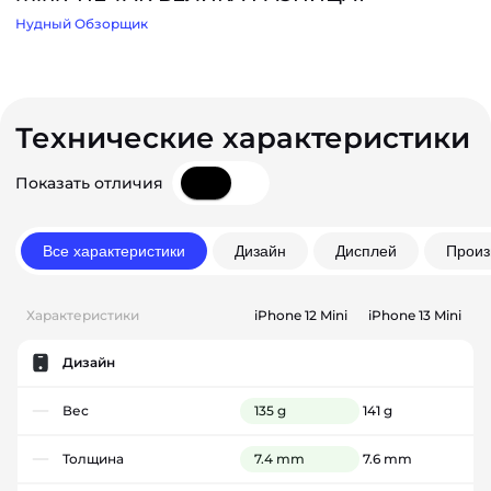
Нудный Обзорщик
Технические характеристики
Показать отличия
Все характеристики
Дизайн
Дисплей
Произ
Характеристики
iPhone 12 Mini
iPhone 13 Mini
Дизайн
Вес
135 g
141 g
Толщина
7.4 mm
7.6 mm