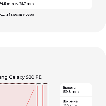
74.5 mm
vs 75.7 mm
год
и
1
месяц
новее
ng Galaxy S20 FE
Высота
159.8
mm
Ширина
74.5
mm