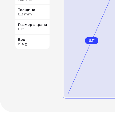
Толщина
8.3
mm
Размер экрана
6.1
"
Вес
6.1
"
194
g