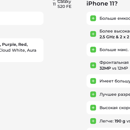
Galaxy
iPhone 11?
11
S20 FE
Больше емкос
Более высока
2.5 GHz & 2 x 
, Purple, Red,
Больше макс.
Cloud White, Aura
Фронтальная 
32MP
vs 12MP
Имеет большу
Лучшее разр
Высокая скор
Легче:
190 g
vs