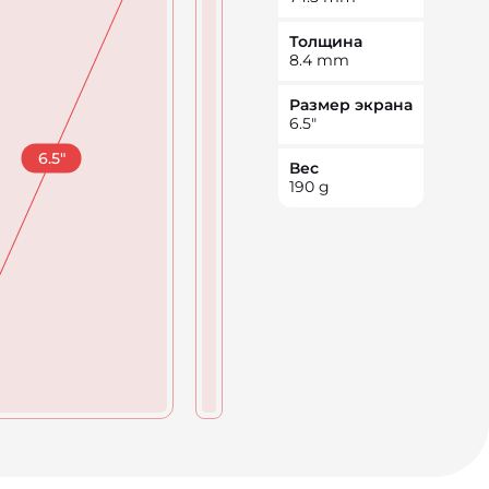
Толщина
8.4
mm
Размер экрана
6.5
"
6.5
"
Вес
190
g