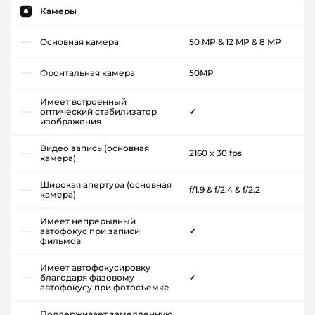
Камеры
Основная камера
50 MP & 12 MP & 8 MP
Фронтальная камера
50MP
Имеет встроенный
оптический стабилизатор
✔
изображения
Видео запись (основная
2160 x 30 fps
камера)
Широкая апертура (основная
f/1.9 & f/2.4 & f/2.2
камера)
Имеет непрерывный
автофокус при записи
✔
фильмов
Имеет автофокусировку
благодаря фазовому
✔
автофокусу при фотосъемке
Поддерживает замедленную