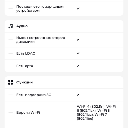
Поставляется с зарядным
✔
устройством
Аудио
Имеет встроенные стерео
✔
динамики
Есть LDAC
✔
Есть aptX
✔
Функции
Есть поддержка 5G
✔
Wi-Fi 4 (802.11n), Wi-Fi
6 (802.11ax), Wi-Fi 5
Версия Wi-Fi
(802.11ac), Wi-Fi 7
(802.11be)