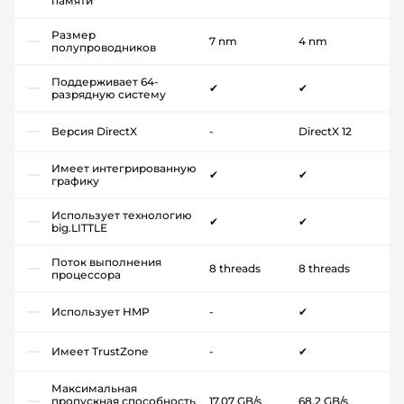
памяти
Размер
7 nm
4 nm
полупроводников
Поддерживает 64-
✔
✔
разрядную систему
Версия DirectX
-
DirectX 12
Имеет интегрированную
✔
✔
графику
Использует технологию
✔
✔
big.LITTLE
Поток выполнения
8 threads
8 threads
процессора
Использует HMP
-
✔
Имеет TrustZone
-
✔
Максимальная
пропускная способность
17.07 GB/s
68.2 GB/s