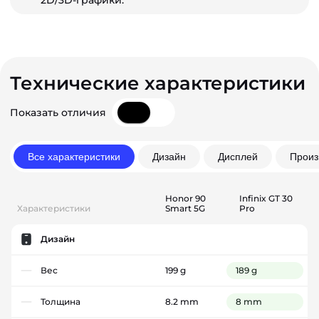
2D/3D-графики.
Технические характеристики
Показать отличия
Все характеристики
Дизайн
Дисплей
Произ
Honor 90
Infinix GT 30
Характеристики
Smart 5G
Pro
Дизайн
Вес
199 g
189 g
Толщина
8.2 mm
8 mm