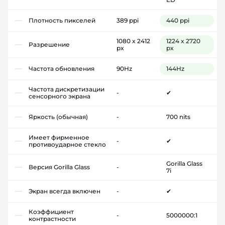
Плотность пикселей
389 ppi
440 ppi
1080 x 2412
1224 x 2720
Разрешение
px
px
Частота обновления
90Hz
144Hz
Частота дискретизации
-
✔
сенсорного экрана
Яркость (обычная)
-
700 nits
Имеет фирменное
-
✔
противоударное стекло
Gorilla Glass
Версия Gorilla Glass
-
7i
Экран всегда включен
-
✔
Коэффициент
-
5000000:1
контрастности