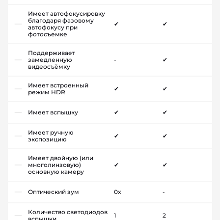
Имеет автофокусировку
благодаря фазовому
✔
✔
автофокусу при
фотосъемке
Поддерживает
замедленную
-
✔
видеосъёмку
Имеет встроенный
✔
✔
режим HDR
Имеет вспышку
✔
✔
Имеет ручную
✔
✔
экспозицию
Имеет двойную (или
многолинзовую)
✔
✔
основную камеру
Оптический зум
0x
-
Количество светодиодов
1
2
вспышки