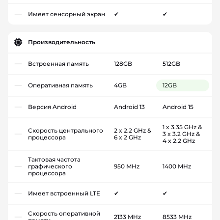
Имеет сенсорный экран
✔
✔
Производительность
Встроенная память
128GB
512GB
Оперативная память
4GB
12GB
Версия Android
Android 13
Android 15
1 x 3.35 GHz &
Скорость центрального
2 x 2.2 GHz &
3 x 3.2 GHz &
процессора
6 x 2 GHz
4 x 2.2 GHz
Тактовая частота
графического
950 MHz
1400 MHz
процессора
Имеет встроенный LTE
✔
✔
Скорость оперативной
2133 MHz
8533 MHz