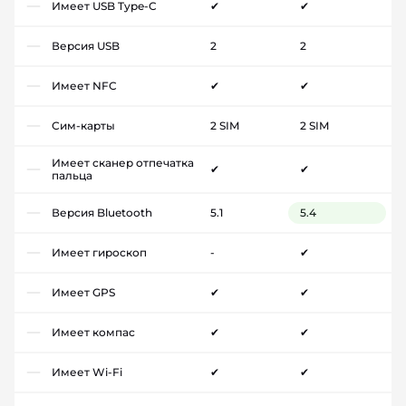
Имеет USB Type-C
✔
✔
Версия USB
2
2
Имеет NFC
✔
✔
Сим-карты
2 SIM
2 SIM
Имеет сканер отпечатка
✔
✔
пальца
Версия Bluetooth
5.1
5.4
Имеет гироскоп
-
✔
Имеет GPS
✔
✔
Имеет компас
✔
✔
Имеет Wi-Fi
✔
✔