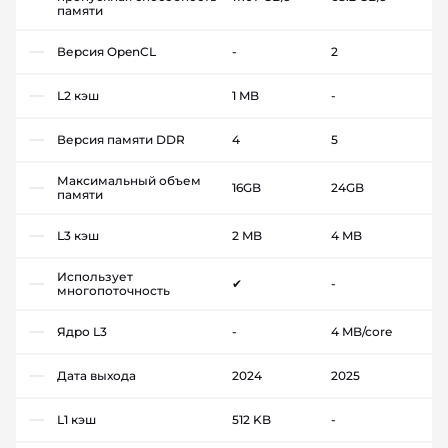
памяти
Версия OpenCL
-
2
L2 кэш
1 MB
-
Версия памяти DDR
4
5
Максимальный объем
16GB
24GB
памяти
L3 кэш
2 MB
4 MB
Использует
✔
-
многопоточность
Ядро L3
-
4 MB/core
Дата выхода
2024
2025
L1 кэш
512 KB
-