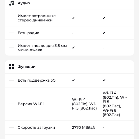
Аудио
Имеет встроенные
✔
✔
стерео динамики
Есть радио
-
✔
Имеет гнездо для 3,5 мм
✔
-
мини-джека
Функции
Есть поддержка 5G
✔
✔
Wi-Fi 4
(802.11n), Wi-
Wi-Fi 4
Fi 5
Версия Wi-Fi
(802.11n), Wi-
(802.11ac),
Fi 5 (802.11ac)
Wi-Fi 6
(802.11ax)
Скорость загрузки
2770 MBits/s
-