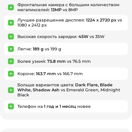
Фронтальная камера с большим количеством
мегапикселей:
13MP
vs 8MP
Лучшее разрешение дисплея:
1224 x 2720 px
vs
1080 x 2412 px
Высокая скорость зарядки:
45W
vs 35W
Легче:
189 g
vs 199 g
Более узкий:
75.8 mm
vs 76.5 mm
Короче:
163.7 mm
vs 166.7 mm
Больше вариантов цвета:
Dark Flare, Blade
White, Shadow Ash
vs Emerald Green, Midnight
Black
Телефон на
1
год
и
1
месяц
новее