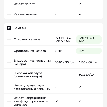
Имеет NX бит
-
✔
Каналы памяти
-
4
Камеры
108 MP & 2
108 MP & 8
Основная камера
MP & 2 MP
MP
Фронтальная камера
8MP
13MP
Видео запись (основная
1080 x 30 fps
2160 x 60 fps
камера)
Широкая апертура
-
f/2.2 & f/1.9
(основная камера)
Имеет двухцветную
-
✔
светодиодную вспышку
Имеет непрерывный
автофокус при записи
✔
✔
фильмов