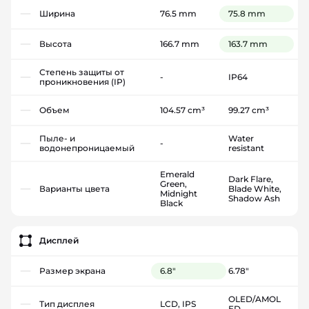
Ширина
76.5 mm
75.8 mm
Высота
166.7 mm
163.7 mm
Степень защиты от
-
IP64
проникновения (IP)
Объем
104.57 cm³
99.27 cm³
Пыле- и
Water
-
водонепроницаемый
resistant
Emerald
Dark Flare,
Green,
Варианты цвета
Blade White,
Midnight
Shadow Ash
Black
Дисплей
Размер экрана
6.8"
6.78"
OLED/AMOL
Тип дисплея
LCD, IPS
ED