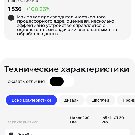
Infinix GT 30 Pro
1 536
+100.26%
Измеряет производительность одного
процессорного ядра, оценивая, насколько
эффективно устройство справляется с
однопоточными задачами, основанными на
обработке данных.
Технические характеристики
Показать отличия
Все характеристики
Дизайн
Дисплей
Произ
Honor 200
Infinix GT 30
Характеристики
Lite
Pro
Дизайн