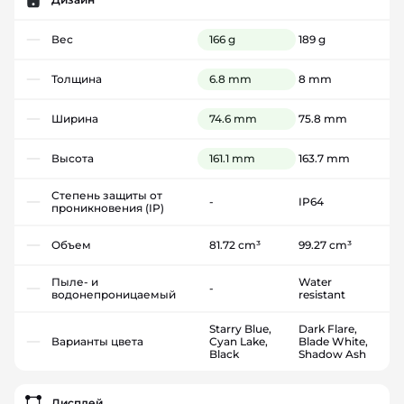
Вес
166 g
189 g
Толщина
6.8 mm
8 mm
Ширина
74.6 mm
75.8 mm
Высота
161.1 mm
163.7 mm
Степень защиты от
-
IP64
проникновения (IP)
Объем
81.72 cm³
99.27 cm³
Пыле- и
Water
-
водонепроницаемый
resistant
Starry Blue,
Dark Flare,
Варианты цвета
Cyan Lake,
Blade White,
Black
Shadow Ash
Дисплей