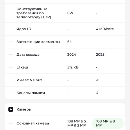
Конструктивные
требования по
6W
-
теплоотводу (TDP)
Ядро L3
-
4 MB/core
Затеняющие элементы
64
-
Дата выхода
2024
2025
L1 кэш
512 KB
-
Имеет NX бит
-
✔
Каналы памяти
-
4
Камеры
108 MP & 5
108 MP & 8
Основная камера
MP & 2 MP
MP