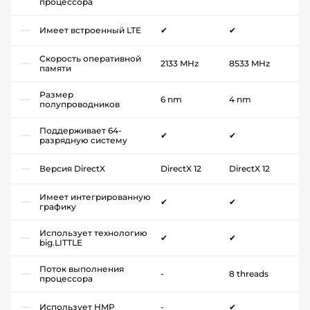
процессора
Имеет встроенный LTE
✔
✔
Скорость оперативной
2133 MHz
8533 MHz
памяти
Размер
6 nm
4 nm
полупроводников
Поддерживает 64-
✔
✔
разрядную систему
Версия DirectX
DirectX 12
DirectX 12
Имеет интегрированную
✔
✔
графику
Использует технологию
✔
✔
big.LITTLE
Поток выполнения
-
8 threads
процессора
Использует HMP
-
✔