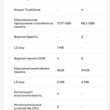
Имеет TrustZone
-
✔
Максимальная
пропускная способность
17.07 GB/s
68.2 GB/s
памяти
Версия OpenCL
-
2
L2 кэш
1 MB
-
Версия памяти DDR
4
5
Максимальный объем
16GB
24GB
памяти
L3 кэш
2 MB
4 MB
Использует
✔
-
многопоточность
Исполнительные
2
-
устройства GPU