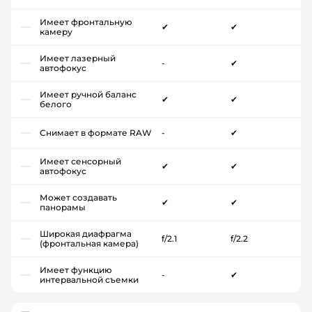
Имеет фронтальную
✔
✔
камеру
Имеет лазерный
-
✔
автофокус
Имеет ручной баланс
✔
✔
белого
Снимает в формате RAW
-
✔
Имеет сенсорный
✔
✔
автофокус
Может создавать
✔
✔
панорамы
Широкая диафрагма
f/2.1
f/2.2
(фронтальная камера)
Имеет функцию
-
✔
интервальной съемки