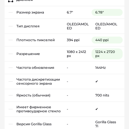
Размер экрана
6.7"
6.78"
OLED/AMOL
OLED/AMOL
Тип дисплея
ED
ED
Плотность пикселей
394 ppi
440 ppi
1080 x 2412
1224 x 2720
Разрешение
px
px
Частота обновления
-
144Hz
Частота дискретизации
-
✔
сенсорного экрана
Яркость (обычная)
-
700 nits
Имеет фирменное
-
✔
противоударное стекло
Gorilla Glass
Версия Gorilla Glass
-
7i