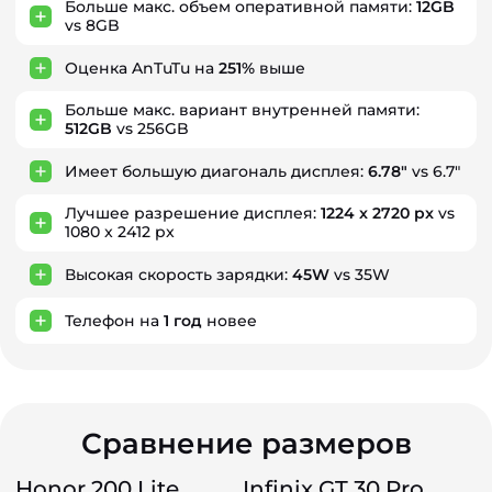
Больше макс. объем оперативной памяти:
12GB
vs 8GB
Оценка AnTuTu на
251%
выше
Больше макс. вариант внутренней памяти:
512GB
vs 256GB
Имеет большую диагональ дисплея:
6.78"
vs 6.7"
Лучшее разрешение дисплея:
1224 x 2720 px
vs
1080 x 2412 px
Высокая скорость зарядки:
45W
vs 35W
Телефон на
1
год
новее
Сравнение размеров
Honor 200 Lite
Infinix GT 30 Pro