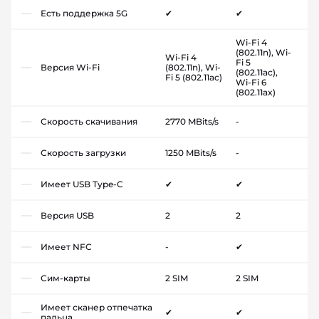
Есть поддержка 5G
✔
✔
Wi-Fi 4
(802.11n), Wi-
Wi-Fi 4
Fi 5
Версия Wi-Fi
(802.11n), Wi-
(802.11ac),
Fi 5 (802.11ac)
Wi-Fi 6
(802.11ax)
Скорость скачивания
2770 MBits/s
-
Скорость загрузки
1250 MBits/s
-
Имеет USB Type-C
✔
✔
Версия USB
2
2
Имеет NFC
-
✔
Сим-карты
2 SIM
2 SIM
Имеет сканер отпечатка
✔
✔
пальца