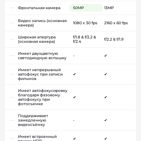
Фронтальная камера
50MP
13MP
Видео запись (основная
1080 x 30 fps
2160 x 60 fps
камера)
Широкая апертура
f/1.8 & f/2.2 &
f/2.2 & f/1.9
(основная камера)
f/2.4
Имеет двухцветную
-
✔
светодиодную вспышку
Имеет непрерывный
автофокус при записи
✔
✔
фильмов
Имеет автофокусировку
благодаря фазовому
✔
✔
автофокусу при
фотосъемке
Поддерживает
замедленную
-
✔
видеосъёмку
Имеет встроенный
✔
✔
режим HDR