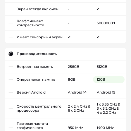
Экран всегда включен
-
✔
Коэффициент
-
5000000:1
контрастности
Имеет сенсорный экран
✔
✔
Производительность
Встроенная память
256GB
512GB
Оперативная память
8GB
12GB
Версия Android
Android 14
Android 15
1 x 3.35 GHz &
Скорость центрального
2 x 2.4 GHz &
3 x 3.2 GHz &
процессора
6 x 2 GHz
4 x 2.2 GHz
Тактовая частота
графического
950 MHz
1400 MHz