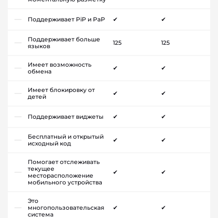
Поддерживает PiP и PaP
✔
✔
Поддерживает больше
125
125
языков
Имеет возможность
✔
✔
обмена
Имеет блокировку от
✔
✔
детей
Поддерживает виджеты
✔
✔
Бесплатный и открытый
✔
✔
исходный код
Помогает отслеживать
текущее
✔
✔
месторасположение
мобильного устройства
Это
многопользовательская
✔
✔
система