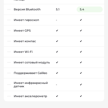
Версия Bluetooth
5.1
5.4
Имеет гироскоп
-
✔
Имеет GPS
✔
✔
Имеет компас
✔
✔
Имеет Wi-Fi
✔
✔
Имеет сотовый модуль
✔
✔
Поддерживает Galileo
✔
✔
Имеет инфракрасный
-
✔
датчик
Имеет акселерометр
✔
✔