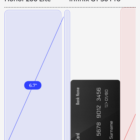
6.7
"