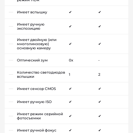
Имеет вспышку
✔
✔
Имеет ручную
✔
✔
экспозицию
Имеет двойную (или
многолинзовую)
✔
✔
основную камеру
Оптический зум
0x
-
Количество светодиодов
1
2
вспышки
Имеет сенсор CMOS
✔
✔
Имеет ручную ISO
✔
✔
Имеет режим серийной
✔
✔
фотосъемки
Имеет ручной фокус
✔
✔