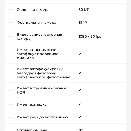
Основная камера
50 MP
Фронтальная камера
8MP
Видео запись (основная
1080 x 30 fps
камера)
Имеет непрерывный
автофокус при записи
✔
фильмов
Имеет автофокусировку
благодаря фазовому
✔
автофокусу при фотосъемке
Имеет встроенный режим
✔
HDR
Имеет вспышку
✔
Имеет ручную экспозицию
✔
Оптический зум
0x