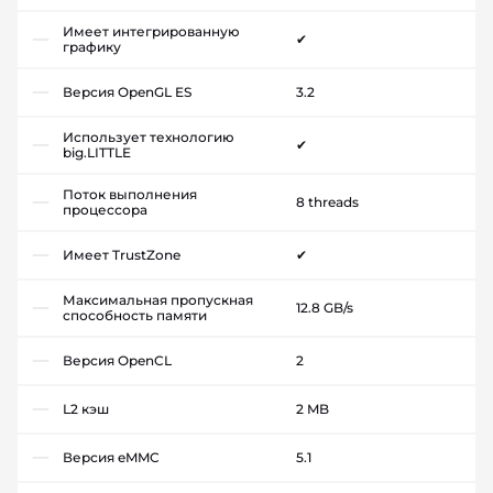
Имеет интегрированную
✔
графику
Версия OpenGL ES
3.2
Использует технологию
✔
big.LITTLE
Поток выполнения
8 threads
процессора
Имеет TrustZone
✔
Максимальная пропускная
12.8 GB/s
способность памяти
Версия OpenCL
2
L2 кэш
2 MB
Версия eMMC
5.1