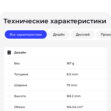
Технические характеристики
Все характеристики
Дизайн
Дисплей
Произ
Дизайн
Вес
187 g
Толщина
8.5 mm
Ширина
75 mm
Высота
163.2 mm
Объем
104.04 cm³