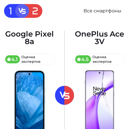
Все смартфоны
Google Pixel
OnePlus Ace
8a
3V
Оценка
Оценка
4.1
4.5
экспертов
экспертов