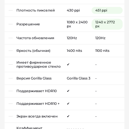
Плотность пикселей
430 ppi
451 ppi
1080 x 2400
1240 x 2772
Разрешение
px
px
Частота обновления
120Hz
120Hz
Яркость (обычная)
1400 nits
1100 nits
Имеет фирменное
✔
-
противоударное стекло
Версия Gorilla Glass
Gorilla Glass 3
-
Поддерживает HDR10
✔
-
Поддерживает HDR10 +
✔
-
Экран всегда включен
✔
-
Коэффициент