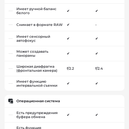
Имеет ручной баланс
✔
✔
белого
Снимает в формате RAW
✔
-
Имеет сенсорный
✔
✔
автофокус
Может создавать
✔
✔
панорамы
Широкая диафрагма
f/2.2
f/2.4
(фронтальная камера)
Имеет функцию
✔
✔
интервальной съемки
Операционная система
Есть предупреждения
✔
✔
буфера обмена
Есть функция