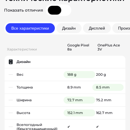
Показать отличия
Все характеристики
Дизайн
Дисплей
Произ
Google Pixel
OnePlus Ace
Характеристики
8a
3V
Дизайн
Вес
188 g
200 g
Толщина
8.9 mm
8.5 mm
Ширина
72.7 mm
75.2 mm
Высота
152.1 mm
162.7 mm
Всепогодный
✔
✔
(брызгозащищенный)