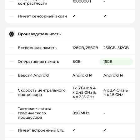
1000000:1
-
контрастности
Имеет сенсорный экран
✔
✔
Производительность
Встроенная память
128GB, 256GB
256GB, 512GB
Оперативная память
8GB
16GB
Версия Android
Android 14
Android 14
1 x 3 GHz & 4
Скорость центрального
4 x 2.4 GHz &
x 2.45 GHz &
процессора
4 x 1.5 GHz
4 x 2.15 GHz
Тактовая частота
графического
890 MHz
-
процессора
Имеет встроенный LTE
✔
✔