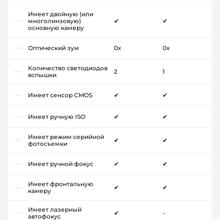
Имеет двойную (или
многолинзовую)
✔
✔
основную камеру
Оптический зум
0x
0x
Количество светодиодов
2
1
вспышки
Имеет сенсор CMOS
✔
✔
Имеет ручную ISO
✔
✔
Имеет режим серийной
✔
✔
фотосъемки
Имеет ручной фокус
✔
✔
Имеет фронтальную
✔
✔
камеру
Имеет лазерный
✔
-
автофокус