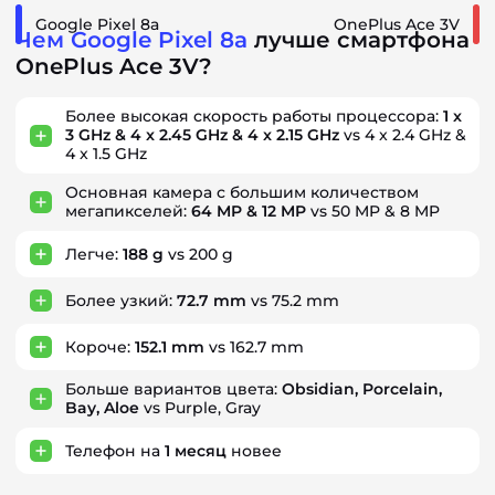
Google Pixel 8a
OnePlus Ace 3V
Чем Google Pixel 8a
лучше смартфона
OnePlus Ace 3V?
Более высокая скорость работы процессора:
1 x
3 GHz & 4 x 2.45 GHz & 4 x 2.15 GHz
vs 4 x 2.4 GHz &
4 x 1.5 GHz
Основная камера с большим количеством
мегапикселей:
64 MP & 12 MP
vs 50 MP & 8 MP
Легче:
188 g
vs 200 g
Более узкий:
72.7 mm
vs 75.2 mm
Короче:
152.1 mm
vs 162.7 mm
Больше вариантов цвета:
Obsidian, Porcelain,
Bay, Aloe
vs Purple, Gray
Телефон на
1
месяц
новее