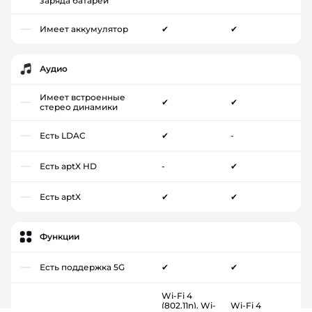
заряда батареи
Имеет аккумулятор
✔
✔
Аудио
Имеет встроенные
✔
✔
стерео динамики
Есть LDAC
✔
-
Есть aptX HD
-
✔
Есть aptX
✔
✔
Функции
Есть поддержка 5G
✔
✔
Wi-Fi 4
(802.11n), Wi-
Wi-Fi 4