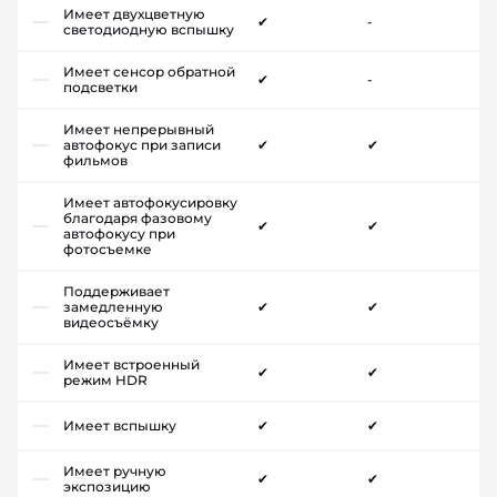
Имеет двухцветную
✔
-
светодиодную вспышку
Имеет сенсор обратной
✔
-
подсветки
Имеет непрерывный
автофокус при записи
✔
✔
фильмов
Имеет автофокусировку
благодаря фазовому
✔
✔
автофокусу при
фотосъемке
Поддерживает
замедленную
✔
✔
видеосъёмку
Имеет встроенный
✔
✔
режим HDR
Имеет вспышку
✔
✔
Имеет ручную
✔
✔
экспозицию