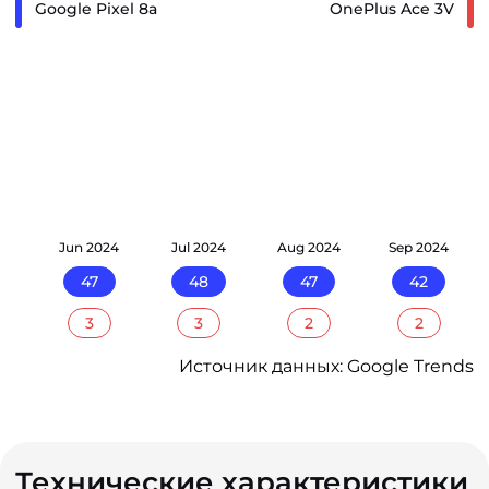
Google Pixel 8a
OnePlus Ace 3V
24
Jun 2024
Jul 2024
Aug 2024
Sep 2024
47
48
47
42
3
3
2
2
Источник данных: Google Trends
Технические характеристики