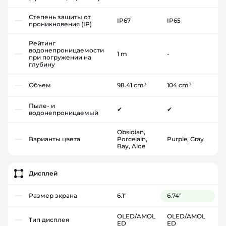
Степень защиты от
IP67
IP65
проникновения (IP)
Рейтинг
водонепроницаемости
1 m
-
при погружении на
глубину
Объем
98.41 cm³
104 cm³
Пыле- и
✔
✔
водонепроницаемый
Obsidian,
Варианты цвета
Porcelain,
Purple, Gray
Bay, Aloe
Дисплей
Размер экрана
6.1"
6.74"
OLED/AMOL
OLED/AMOL
Тип дисплея
ED
ED