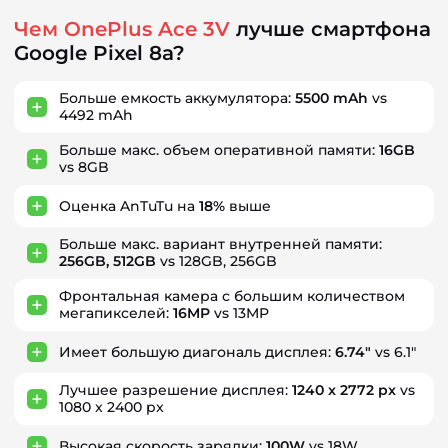
Чем OnePlus Ace 3V
лучше смартфона
Google Pixel 8a?
Больше емкость аккумулятора:
5500 mAh
vs
4492 mAh
Больше макс. объем оперативной памяти:
16GB
vs 8GB
Оценка AnTuTu на
18%
выше
Больше макс. вариант внутренней памяти:
256GB, 512GB
vs 128GB, 256GB
Фронтальная камера с большим количеством
мегапикселей:
16MP
vs 13MP
Имеет большую диагональ дисплея:
6.74"
vs 6.1"
Лучшее разрешение дисплея:
1240 x 2772 px
vs
1080 x 2400 px
Высокая скорость зарядки:
100W
vs 18W