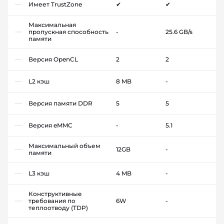
Имеет TrustZone
✔
✔
Максимальная
пропускная способность
-
25.6 GB/s
памяти
Версия OpenCL
2
2
L2 кэш
8 MB
-
Версия памяти DDR
5
5
Версия eMMC
-
5.1
Максимальный объем
12GB
-
памяти
L3 кэш
4 MB
-
Конструктивные
требования по
6W
-
теплоотводу (TDP)