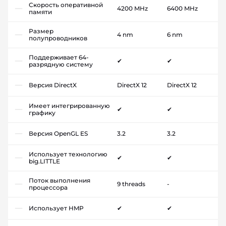
Скорость оперативной
4200 MHz
6400 MHz
памяти
Размер
4 nm
6 nm
полупроводников
Поддерживает 64-
✔
✔
разрядную систему
Версия DirectX
DirectX 12
DirectX 12
Имеет интегрированную
✔
✔
графику
Версия OpenGL ES
3.2
3.2
Использует технологию
✔
✔
big.LITTLE
Поток выполнения
9 threads
-
процессора
Использует HMP
✔
✔