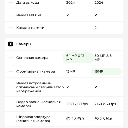
Дата выхода
2024
2024
Имеет NX бит
✔
✔
Каналы памяти
-
2
Камеры
64 MP & 12
50 MP & 8
Основная камера
MP
MP
Фронтальная камера
13MP
16MP
Имеет встроенный
оптический стабилизатор
✔
✔
изображения
Видео запись (основная
2160 x 60 fps
2160 x 60 fps
камера)
Широкая апертура
f/2.2 & f/1.9
f/2.2 & f/1.8
(основная камера)