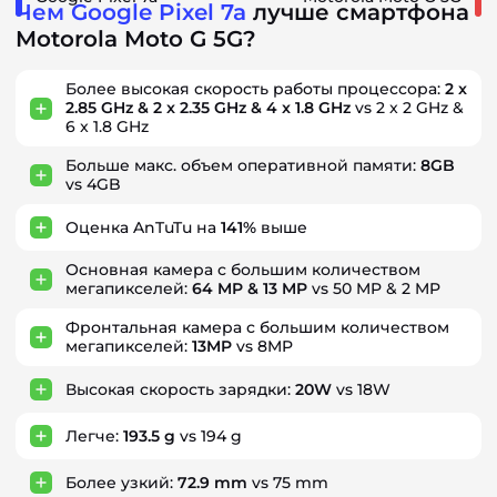
Чем Google Pixel 7a
лучше смартфона
Motorola Moto G 5G?
Более высокая скорость работы процессора:
2 x
2.85 GHz & 2 x 2.35 GHz & 4 x 1.8 GHz
vs 2 x 2 GHz &
6 x 1.8 GHz
Больше макс. объем оперативной памяти:
8GB
vs 4GB
Оценка AnTuTu на
141%
выше
Основная камера с большим количеством
мегапикселей:
64 MP & 13 MP
vs 50 MP & 2 MP
Фронтальная камера с большим количеством
мегапикселей:
13MP
vs 8MP
Высокая скорость зарядки:
20W
vs 18W
Легче:
193.5 g
vs 194 g
Более узкий:
72.9 mm
vs 75 mm