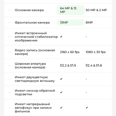
64 MP & 13
Основная камера
50 MP & 2 MP
MP
Фронтальная камера
13MP
8MP
Имеет встроенный
оптический стабилизатор
✔
-
изображения
Видео запись (основная
2160 x 60 fps
1080 x 30 fps
камера)
Широкая апертура
f/2.2 & f/1.9
f/2.4 & f/1.8
(основная камера)
Имеет двухцветную
✔
-
светодиодную вспышку
Имеет сенсор обратной
✔
-
подсветки
Имеет непрерывный
автофокус при записи
✔
✔
фильмов