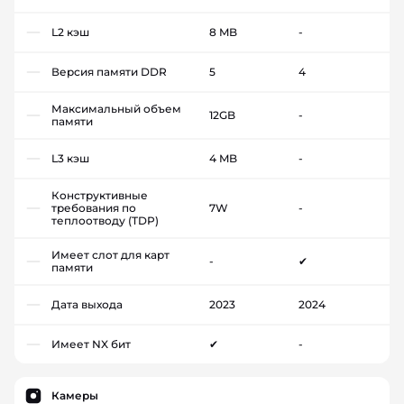
L2 кэш
8 MB
-
Версия памяти DDR
5
4
Максимальный объем
12GB
-
памяти
L3 кэш
4 MB
-
Конструктивные
требования по
7W
-
теплоотводу (TDP)
Имеет слот для карт
-
✔
памяти
Дата выхода
2023
2024
Имеет NX бит
✔
-
Камеры