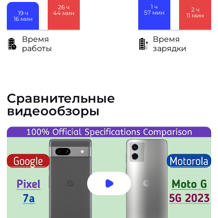
1
ч
26
ч
2
ч
57
мин
19
ч
44
мин
11
мин
16
мин
Время
Время
работы
зарядки
Сравнительные
видеообзоры