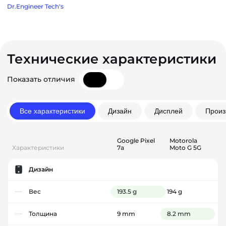
Dr.Engineer Tech's
Технические характеристики
Показать отличия
Все характеристики
Дизайн
Дисплей
Произ
Google Pixel
Motorola
Характеристики
7a
Moto G 5G
Дизайн
Вес
193.5 g
194 g
Толщина
9 mm
8.2 mm