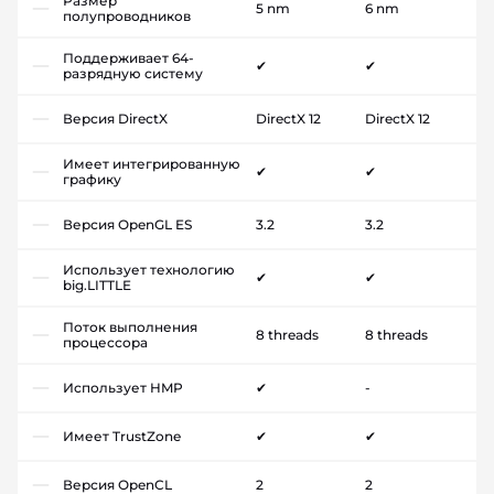
Размер
5 nm
6 nm
полупроводников
Поддерживает 64-
✔
✔
разрядную систему
Версия DirectX
DirectX 12
DirectX 12
Имеет интегрированную
✔
✔
графику
Версия OpenGL ES
3.2
3.2
Использует технологию
✔
✔
big.LITTLE
Поток выполнения
8 threads
8 threads
процессора
Использует HMP
✔
-
Имеет TrustZone
✔
✔
Версия OpenCL
2
2