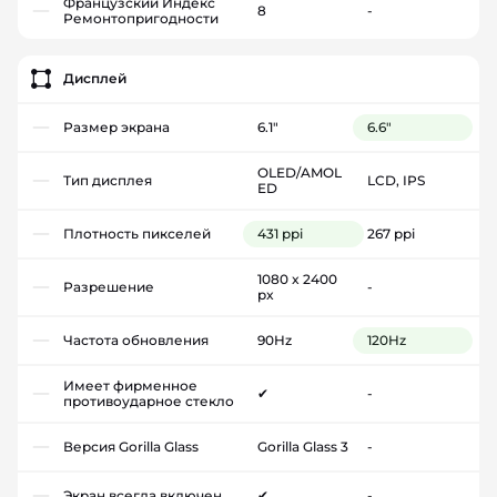
Французский Индекс
8
-
Ремонтопригодности
Дисплей
Размер экрана
6.1"
6.6"
OLED/AMOL
Тип дисплея
LCD, IPS
ED
Плотность пикселей
431 ppi
267 ppi
1080 x 2400
Разрешение
-
px
Частота обновления
90Hz
120Hz
Имеет фирменное
✔
-
противоударное стекло
Версия Gorilla Glass
Gorilla Glass 3
-
Экран всегда включен
✔
-