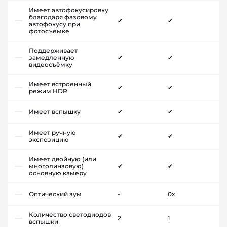
Имеет автофокусировку
благодаря фазовому
✔
✔
автофокусу при
фотосъемке
Поддерживает
замедленную
✔
✔
видеосъёмку
Имеет встроенный
✔
✔
режим HDR
Имеет вспышку
✔
✔
Имеет ручную
✔
✔
экспозицию
Имеет двойную (или
многолинзовую)
✔
✔
основную камеру
Оптический зум
-
0x
Количество светодиодов
2
1
вспышки