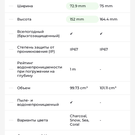
Ширина
72.9 mm
75 mm
Высота
152 mm
164.4 mm
Всепогодный
✔
✔
(брызгозащищенный)
Степень защиты от
IP67
IP67
проникновения (IP)
Рейтинг
водонепроницаемости
1 m
-
при погружении на
глубину
Объем
99.73 cm³
101.11 cm³
Пыле- и
✔
-
водонепроницаемый
Charcoal,
Варианты цвета
Snow, Sea,
-
Coral