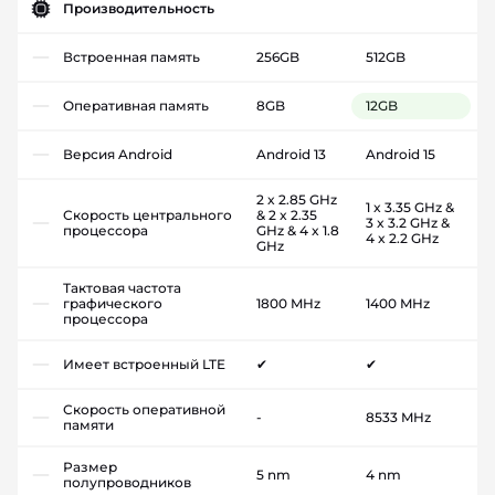
Производительность
Встроенная память
256GB
512GB
Оперативная память
8GB
12GB
Версия Android
Android 13
Android 15
2 x 2.85 GHz
1 x 3.35 GHz &
Скорость центрального
& 2 x 2.35
3 x 3.2 GHz &
процессора
GHz & 4 x 1.8
4 x 2.2 GHz
GHz
Тактовая частота
графического
1800 MHz
1400 MHz
процессора
Имеет встроенный LTE
✔
✔
Скорость оперативной
-
8533 MHz
памяти
Размер
5 nm
4 nm
полупроводников