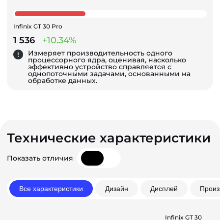
Infinix GT 30 Pro
1 536
+10.34%
Измеряет производительность одного
процессорного ядра, оценивая, насколько
эффективно устройство справляется с
однопоточными задачами, основанными на
обработке данных.
Технические характеристики
Показать отличия
Все характеристики
Дизайн
Дисплей
Произ
Infinix GT 30