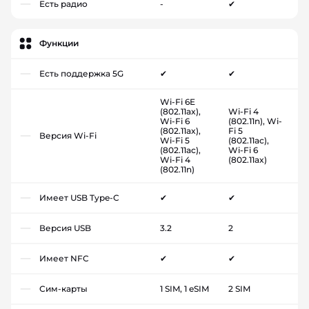
Есть радио
-
✔
Функции
Есть поддержка 5G
✔
✔
Wi-Fi 6E
(802.11ax),
Wi-Fi 4
Wi-Fi 6
(802.11n), Wi-
(802.11ax),
Fi 5
Версия Wi-Fi
Wi-Fi 5
(802.11ac),
(802.11ac),
Wi-Fi 6
Wi-Fi 4
(802.11ax)
(802.11n)
Имеет USB Type-C
✔
✔
Версия USB
3.2
2
Имеет NFC
✔
✔
Сим-карты
1 SIM, 1 eSIM
2 SIM