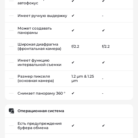
✔
✔
автофокус
Имеет ручную выдержку
✔
-
Может создавать
✔
✔
панорамы
Широкая диафрагма
f/2.2
f/2.2
(фронтальная камера)
Имеет функцию
✔
✔
интервальной съемки
Размер пикселя
1.2 µm & 1.25
-
(основная камера)
µm
Снимает панораму 360 °
✔
-
Операционная система
Есть предупреждения
✔
✔
буфера обмена