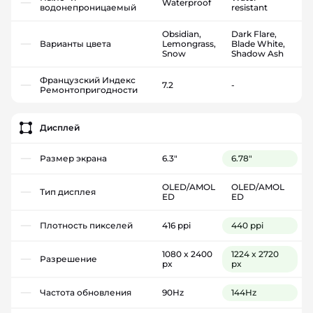
Waterproof
водонепроницаемый
resistant
Obsidian,
Dark Flare,
Варианты цвета
Lemongrass,
Blade White,
Snow
Shadow Ash
Французский Индекс
7.2
-
Ремонтопригодности
Дисплей
Размер экрана
6.3"
6.78"
OLED/AMOL
OLED/AMOL
Тип дисплея
ED
ED
Плотность пикселей
416 ppi
440 ppi
1080 x 2400
1224 x 2720
Разрешение
px
px
Частота обновления
90Hz
144Hz