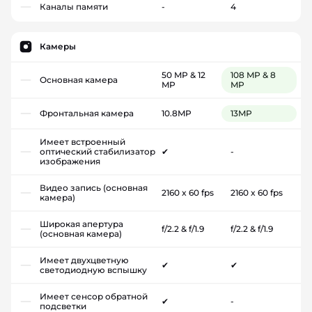
Каналы памяти
-
4
Камеры
50 MP & 12
108 MP & 8
Основная камера
MP
MP
Фронтальная камера
10.8MP
13MP
Имеет встроенный
оптический стабилизатор
✔
-
изображения
Видео запись (основная
2160 x 60 fps
2160 x 60 fps
камера)
Широкая апертура
f/2.2 & f/1.9
f/2.2 & f/1.9
(основная камера)
Имеет двухцветную
✔
✔
светодиодную вспышку
Имеет сенсор обратной
✔
-
подсветки