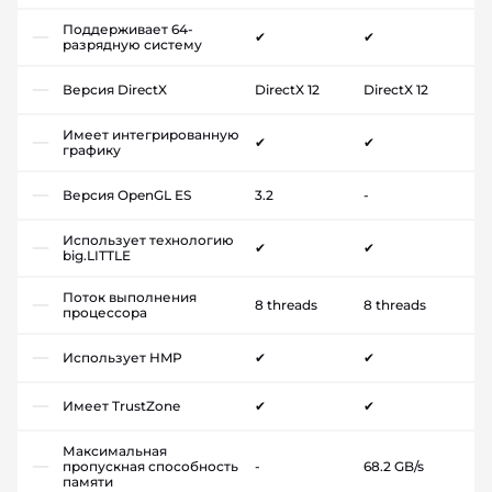
Поддерживает 64-
✔
✔
разрядную систему
Версия DirectX
DirectX 12
DirectX 12
Имеет интегрированную
✔
✔
графику
Версия OpenGL ES
3.2
-
Использует технологию
✔
✔
big.LITTLE
Поток выполнения
8 threads
8 threads
процессора
Использует HMP
✔
✔
Имеет TrustZone
✔
✔
Максимальная
пропускная способность
-
68.2 GB/s
памяти