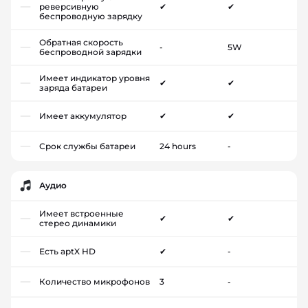
реверсивную
✔
✔
беспроводную зарядку
Обратная скорость
-
5W
беспроводной зарядки
Имеет индикатор уровня
✔
✔
заряда батареи
Имеет аккумулятор
✔
✔
Срок службы батареи
24 hours
-
Аудио
Имеет встроенные
✔
✔
стерео динамики
Есть aptX HD
✔
-
Количество микрофонов
3
-