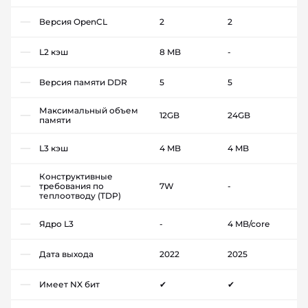
Версия OpenCL
2
2
L2 кэш
8 MB
-
Версия памяти DDR
5
5
Максимальный объем
12GB
24GB
памяти
L3 кэш
4 MB
4 MB
Конструктивные
требования по
7W
-
теплоотводу (TDP)
Ядро L3
-
4 MB/core
Дата выхода
2022
2025
Имеет NX бит
✔
✔