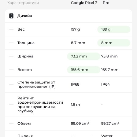
Характеристики
Google Pixel 7
Pro
Дизайн
Вес
197 g
189 g
Толщина
8.7 mm
8 mm
Ширина
73.2 mm
75.8 mm
Высота
155.6 mm
163.7 mm
Степень защиты от
IP68
IP64
проникновения (IP)
Рейтинг
водонепроницаемости
1.5 m
-
при погружении на
глубину
Объем
99.09 cm³
99.27 cm³
Пыле- и
Water