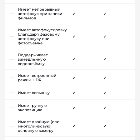
Имеет непрерывный
автофокус при записи
✔
✔
фильмов
Имеет автофокусировку
благодаря фазовому
✔
✔
автофокусу при
фотосъемке
Поддерживает
замедленную
✔
✔
видеосъёмку
Имеет встроенный
✔
✔
режим HDR
Имеет вспышку
✔
✔
Имеет ручную
✔
✔
экспозицию
Имеет двойную (или
многолинзовую)
✔
✔
основную камеру