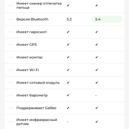
Имеет сканер отпечатка
✔
✔
пальца
Версия Bluetooth
5.2
5.4
Имеет гироскоп
✔
✔
Имеет GPS
✔
✔
Имеет компас
✔
✔
Имеет Wi-Fi
✔
✔
Имеет сотовый модуль
✔
✔
Имеет барометр
✔
-
Поддерживает Galileo
✔
✔
Имеет инфракрасный
-
✔
датчик