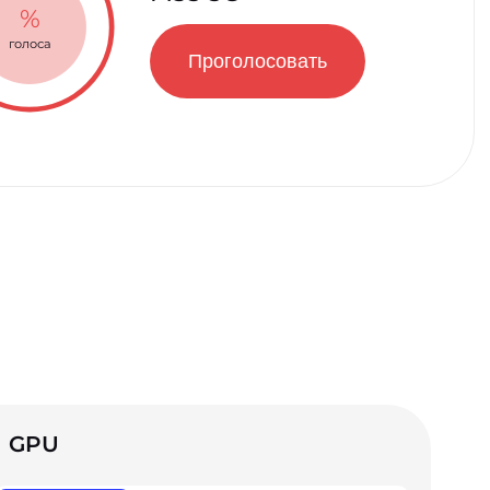
%
голоса
Проголосовать
GPU