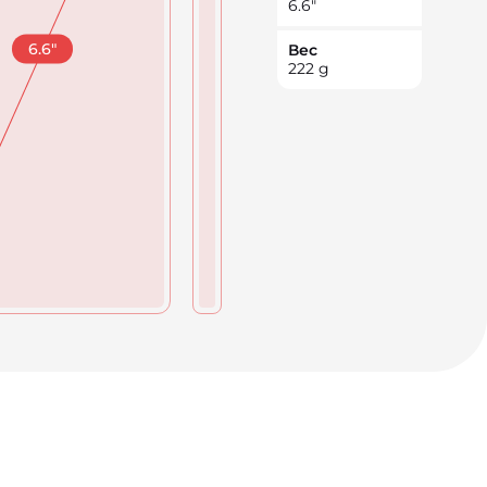
6.6
"
6.6
"
Вес
222
g