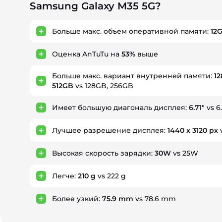
Samsung Galaxy M35 5G?
Больше макс. объем оперативной памяти:
12
Оценка AnTuTu на
53%
выше
Больше макс. вариант внутренней памяти:
12
512GB
vs 128GB, 256GB
Имеет большую диагональ дисплея:
6.71"
vs 6.
Лучшее разрешение дисплея:
1440 x 3120 px
v
Высокая скорость зарядки:
30W
vs 25W
Легче:
210 g
vs 222 g
Более узкий:
75.9 mm
vs 78.6 mm