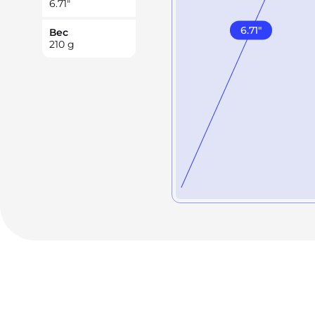
6.71
"
6.71
"
Вес
210
g