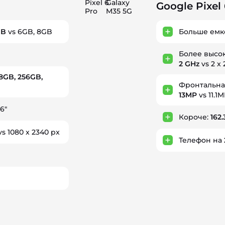
Pixel 6
Galaxy
Google Pixel
Pro
M35 5G
GB
vs 6GB, 8GB
Больше емк
Более высо
2 GHz
vs 2 x 
8GB, 256GB,
Фронтальна
13MP
vs 11.1
6"
Короче:
162
s 1080 x 2340 px
Телефон на