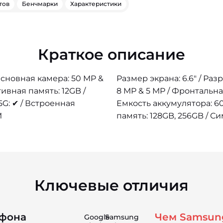
тов
Бенчмарки
Характеристики
Краткое описание
 Основная камера: 50 MP &
Размер экрана: 6.6" / Раз
тивная память: 12GB /
8 MP & 5 MP / Фронтальна
5G: ✔ / Встроенная
Емкость аккумулятора: 60
M
память: 128GB, 256GB / Си
Ключевые отличия
фона
Чем Samsung
Google
Samsung