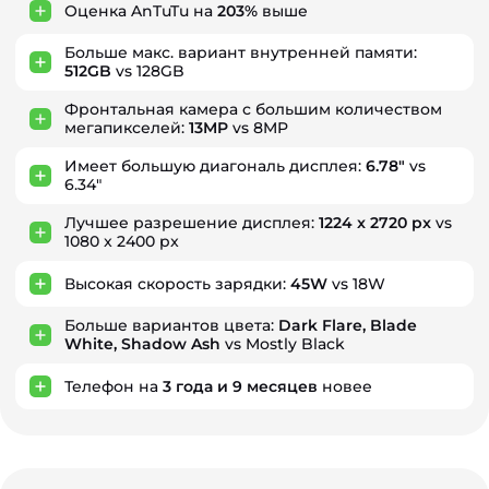
Оценка AnTuTu на
203%
выше
Больше макс. вариант внутренней памяти:
512GB
vs 128GB
Фронтальная камера с большим количеством
мегапикселей:
13MP
vs 8MP
Имеет большую диагональ дисплея:
6.78"
vs
6.34"
Лучшее разрешение дисплея:
1224 x 2720 px
vs
1080 x 2400 px
Высокая скорость зарядки:
45W
vs 18W
Больше вариантов цвета:
Dark Flare, Blade
White, Shadow Ash
vs Mostly Black
Телефон на
3
года
и
9
месяцев
новее