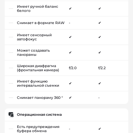
Имеет ручной баланс
✔
✔
белого
Снимает в формате RAW
-
✔
Имеет сенсорный
✔
✔
автофокус
Может создавать
✔
✔
панорамы
Широкая диафрагма
f/2.0
f/2.2
(фронтальная камера)
Имеет функцию
✔
✔
интервальной съемки
Снимает панораму 360 °
✔
-
Операционная система
Есть предупреждения
-
✔
буфера обмена