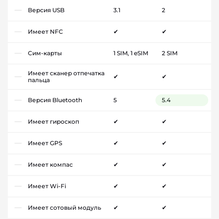
Версия USB
3.1
2
Имеет NFC
✔
✔
Сим-карты
1 SIM, 1 eSIM
2 SIM
Имеет сканер отпечатка
✔
✔
пальца
Версия Bluetooth
5
5.4
Имеет гироскоп
✔
✔
Имеет GPS
✔
✔
Имеет компас
✔
✔
Имеет Wi-Fi
✔
✔
Имеет сотовый модуль
✔
✔