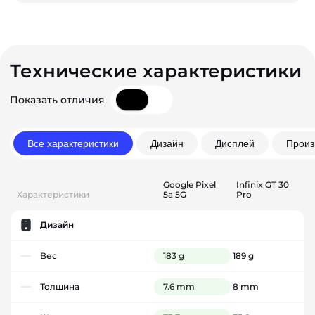
Технические характеристики
Показать отличия
Все характеристики
Дизайн
Дисплей
Произ
Google Pixel
Infinix GT 30
Характеристики
5a 5G
Pro
Дизайн
Вес
183 g
189 g
Толщина
7.6 mm
8 mm