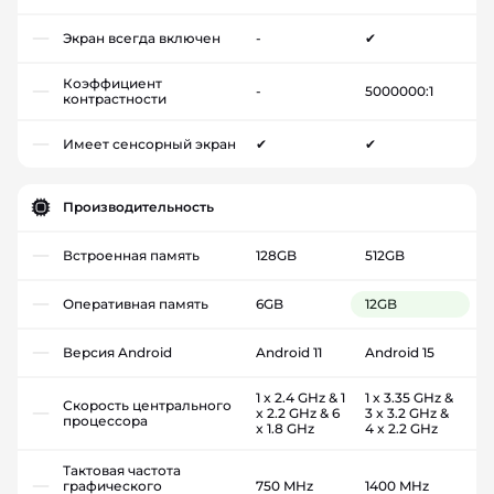
Экран всегда включен
-
✔
Коэффициент
-
5000000:1
контрастности
Имеет сенсорный экран
✔
✔
Производительность
Встроенная память
128GB
512GB
Оперативная память
6GB
12GB
Версия Android
Android 11
Android 15
1 x 2.4 GHz & 1
1 x 3.35 GHz &
Скорость центрального
x 2.2 GHz & 6
3 x 3.2 GHz &
процессора
x 1.8 GHz
4 x 2.2 GHz
Тактовая частота
графического
750 MHz
1400 MHz