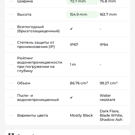
Ширина
73.7 mm
75.8 mm
Высота
154.9 mm
163.7 mm
Всепогодный
✔
-
(брызгозащищенный)
Степень защиты от
IP67
IP64
проникновения (IP)
Рейтинг
водонепроницаемости
1 m
-
при погружении на
глубину
Объем
86.76 cm³
99.27 cm³
Пыле- и
Water
✔
водонепроницаемый
resistant
Dark Flare,
Варианты цвета
Mostly Black
Blade White,
Shadow Ash