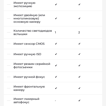
Имеет ручную
✔
✔
экспозицию
Имеет двойную (или
многолинзовую)
✔
✔
основную камеру
Количество светодиодов
1
2
вспышки
Имеет сенсор CMOS
✔
✔
Имеет ручную ISO
✔
✔
Имеет режим серийной
✔
✔
фотосъемки
Имеет ручной фокус
✔
✔
Имеет фронтальную
✔
✔
камеру
Имеет лазерный
-
✔
автофокус