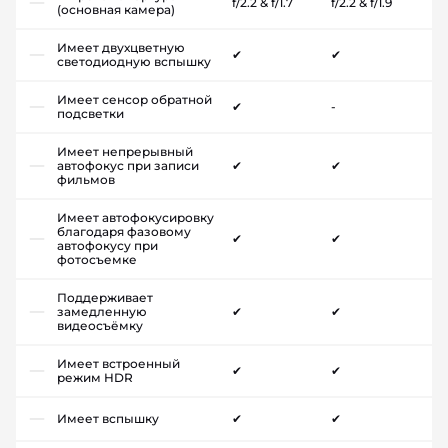
f/2.2 & f/1.7
f/2.2 & f/1.9
(основная камера)
Имеет двухцветную
✔
✔
светодиодную вспышку
Имеет сенсор обратной
✔
-
подсветки
Имеет непрерывный
автофокус при записи
✔
✔
фильмов
Имеет автофокусировку
благодаря фазовому
✔
✔
автофокусу при
фотосъемке
Поддерживает
замедленную
✔
✔
видеосъёмку
Имеет встроенный
✔
✔
режим HDR
Имеет вспышку
✔
✔