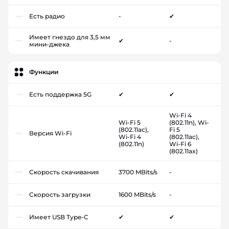
Есть радио
-
✔
Имеет гнездо для 3,5 мм
✔
-
мини-джека
Функции
Есть поддержка 5G
✔
✔
Wi-Fi 4
Wi-Fi 5
(802.11n), Wi-
(802.11ac),
Fi 5
Версия Wi-Fi
Wi-Fi 4
(802.11ac),
(802.11n)
Wi-Fi 6
(802.11ax)
Скорость скачивания
3700 MBits/s
-
Скорость загрузки
1600 MBits/s
-
Имеет USB Type-C
✔
✔