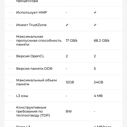
процессора
Использует HMP
-
✔
Имеет TrustZone
✔
✔
Максимальная
пропускная способность
17 GB/s
68.2 GB/s
памяти
Версия OpenCL
2
2
Версия памяти DDR
-
5
Максимальный объем
12GB
24GB
памяти
L3 кэш
-
4 MB
Конструктивные
требования по
8W
-
теплоотводу (TDP)
Ядро L3
-
4 MB/core