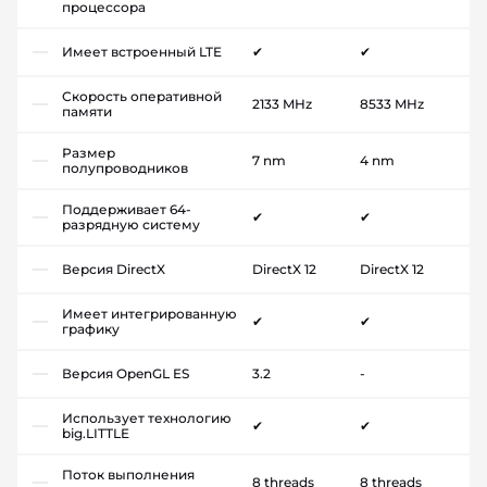
процессора
Имеет встроенный LTE
✔
✔
Скорость оперативной
2133 MHz
8533 MHz
памяти
Размер
7 nm
4 nm
полупроводников
Поддерживает 64-
✔
✔
разрядную систему
Версия DirectX
DirectX 12
DirectX 12
Имеет интегрированную
✔
✔
графику
Версия OpenGL ES
3.2
-
Использует технологию
✔
✔
big.LITTLE
Поток выполнения
8 threads
8 threads