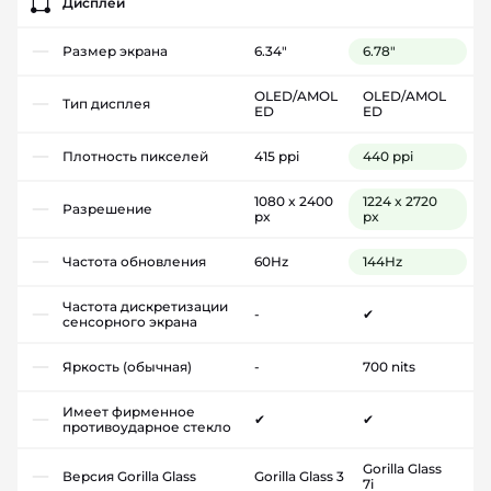
Дисплей
Размер экрана
6.34"
6.78"
OLED/AMOL
OLED/AMOL
Тип дисплея
ED
ED
Плотность пикселей
415 ppi
440 ppi
1080 x 2400
1224 x 2720
Разрешение
px
px
Частота обновления
60Hz
144Hz
Частота дискретизации
-
✔
сенсорного экрана
Яркость (обычная)
-
700 nits
Имеет фирменное
✔
✔
противоударное стекло
Gorilla Glass
Версия Gorilla Glass
Gorilla Glass 3
7i