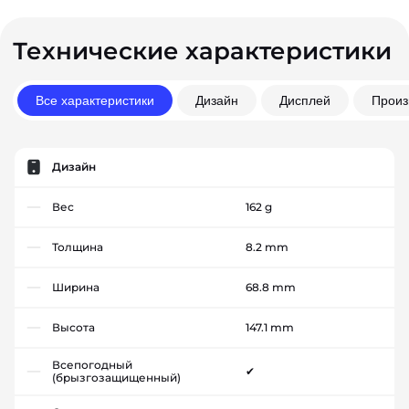
Технические характеристики
Все характеристики
Дизайн
Дисплей
Произ
Дизайн
Вес
162 g
Толщина
8.2 mm
Ширина
68.8 mm
Высота
147.1 mm
Всепогодный
✔
(брызгозащищенный)