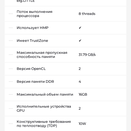
big.LITTLE
Поток выполнения
8 threads
процессора
Использует HMP
✔
Имеет TrustZone
✔
Максимальная пропускная
31.79 GB/s
способность памяти
Версия OpenCL
2
Версия памяти DDR
4
Максимальный объем памяти
16GB
Исполнительные устройства
2
GPU
Конструктивные требования
10W
по теплоотводу (TDP)