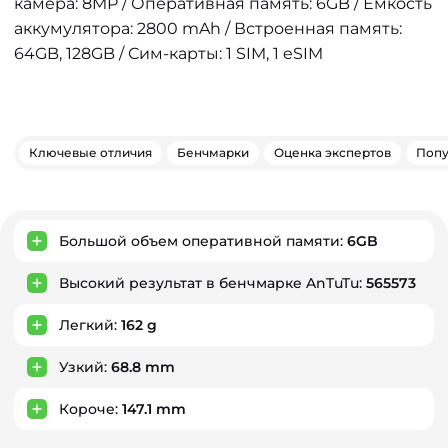
камера: 8MP / Оперативная память: 6GB / Емкость
аккумулятора: 2800 mAh / Встроенная память:
64GB, 128GB / Сим-карты: 1 SIM, 1 eSIM
Ключевые отличия
Бенчмарки
Оценка экспертов
Попу
Ключевые преимущества
Большой объем оперативной памяти:
6GB
Высокий результат в бенчмарке AnTuTu:
565573
Легкий:
162 g
Узкий:
68.8 mm
Короче:
147.1 mm