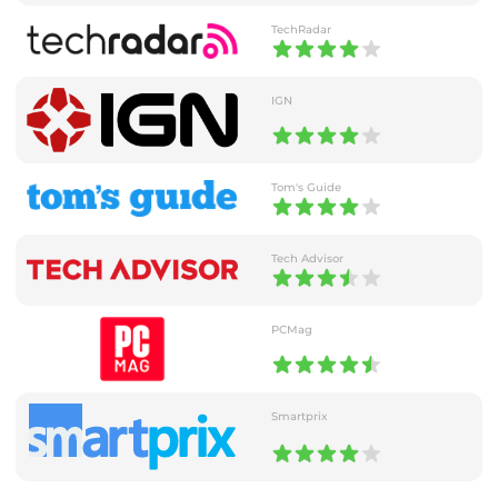
TechRadar
IGN
Tom's Guide
Tech Advisor
PCMag
Smartprix