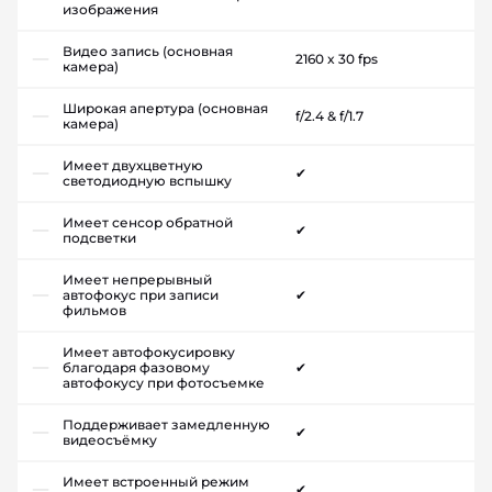
изображения
Видео запись (основная
2160 x 30 fps
камера)
Широкая апертура (основная
f/2.4 & f/1.7
камера)
Имеет двухцветную
✔
светодиодную вспышку
Имеет сенсор обратной
✔
подсветки
Имеет непрерывный
автофокус при записи
✔
фильмов
Имеет автофокусировку
благодаря фазовому
✔
автофокусу при фотосъемке
Поддерживает замедленную
✔
видеосъёмку
Имеет встроенный режим
✔