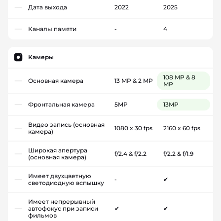
Дата выхода
2022
2025
Каналы памяти
-
4
Камеры
108 MP & 8
Основная камера
13 MP & 2 MP
MP
Фронтальная камера
5MP
13MP
Видео запись (основная
1080 x 30 fps
2160 x 60 fps
камера)
Широкая апертура
f/2.4 & f/2.2
f/2.2 & f/1.9
(основная камера)
Имеет двухцветную
-
✔
светодиодную вспышку
Имеет непрерывный
автофокус при записи
✔
✔
фильмов