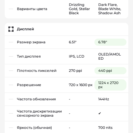
Drizzling
Dark Flare,
Варианты цвета
Gold, Stellar
Blade White,
Black
Shadow Ash
Дисплей
Размер экрана
6.51"
6.78"
OLED/AMOL
Тип дисплея
IPS, LCD
ED
Плотность пикселей
270 ppi
440 ppi
1224 x 2720
Разрешение
720 x 1600 px
px
Частота обновления
-
144Hz
Частота дискретизации
-
✔
сенсорного экрана
Яркость (обычная)
-
700 nits