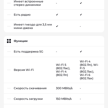
Имеет встроенные
-
✔
стерео динамики
Есть радио
✔
✔
Имеет гнездо для 3,5 мм
✔
-
мини-джека
Функции
Есть поддержка 5G
-
✔
Wi-Fi 4
Wi-Fi 5
(802.11n), Wi-
(802.11ac),
Fi 5
Версия Wi-Fi
Wi-Fi 4
(802.11ac),
(802.11n)
Wi-Fi 6
(802.11ax)
Скорость скачивания
300 MBits/s
-
Скорость загрузки
150 MBits/s
-