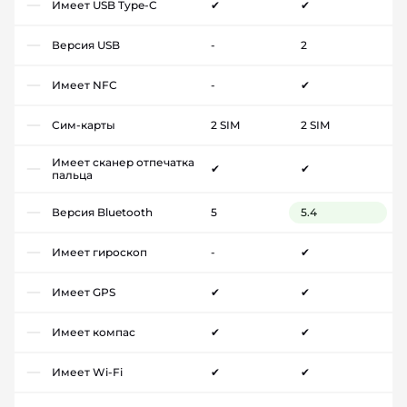
Имеет USB Type-C
✔
✔
Версия USB
-
2
Имеет NFC
-
✔
Сим-карты
2 SIM
2 SIM
Имеет сканер отпечатка
✔
✔
пальца
Версия Bluetooth
5
5.4
Имеет гироскоп
-
✔
Имеет GPS
✔
✔
Имеет компас
✔
✔
Имеет Wi-Fi
✔
✔