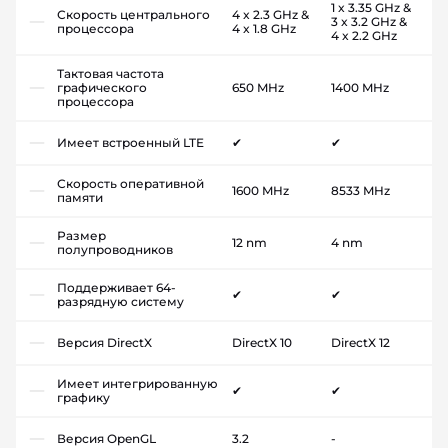
1 x 3.35 GHz &
Скорость центрального
4 x 2.3 GHz &
3 x 3.2 GHz &
процессора
4 x 1.8 GHz
4 x 2.2 GHz
Тактовая частота
графического
650 MHz
1400 MHz
процессора
Имеет встроенный LTE
✔
✔
Скорость оперативной
1600 MHz
8533 MHz
памяти
Размер
12 nm
4 nm
полупроводников
Поддерживает 64-
✔
✔
разрядную систему
Версия DirectX
DirectX 10
DirectX 12
Имеет интегрированную
✔
✔
графику
Версия OpenGL
3.2
-