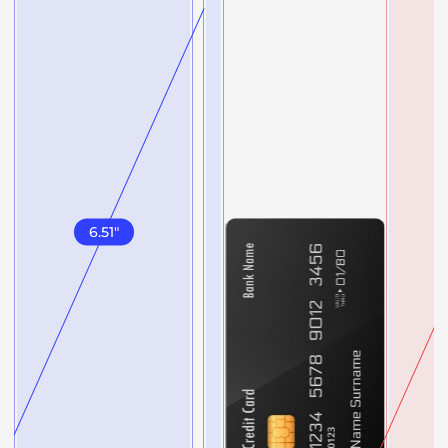
6.51
"