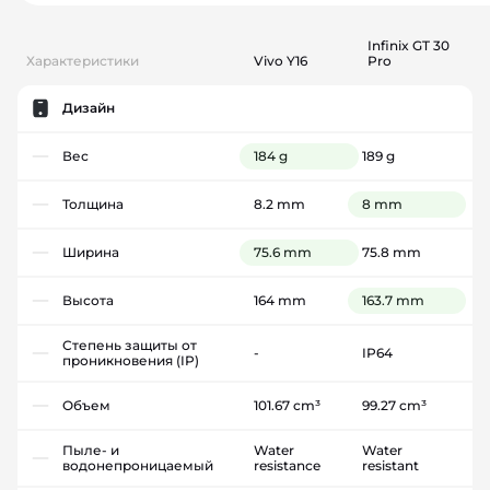
Infinix GT 30
Характеристики
Vivo Y16
Pro
Дизайн
Вес
184 g
189 g
Толщина
8.2 mm
8 mm
Ширина
75.6 mm
75.8 mm
Высота
164 mm
163.7 mm
Степень защиты от
-
IP64
проникновения (IP)
Объем
101.67 cm³
99.27 cm³
Пыле- и
Water
Water
водонепроницаемый
resistance
resistant