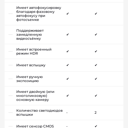
Имеет автофокусировку
благодаря фазовому
✔
✔
автофокусу при
фотосъемке
Поддерживает
замедленную
✔
✔
видеосъёмку
Имеет встроенный
✔
✔
режим HDR
Имеет вспышку
✔
✔
Имеет ручную
✔
✔
экспозицию
Имеет двойную (или
многолинзовую)
✔
✔
основную камеру
Количество светодиодов
-
2
вспышки
Имеет сенсор CMOS
-
✔