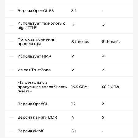
Версия OpenGL ES
3.2
-
Использует технологию
✔
✔
big.LITTLE
Поток выполнения
8 threads
8 threads
процессора
Использует HMP
✔
✔
Имеет TrustZone
✔
✔
Максимальная
пропускная способность
14.9 GB/s
68.2 GB/s
памяти
Версия OpenCL
1.2
2
Версия памяти DDR
4
5
Версия eMMC
5.1
-