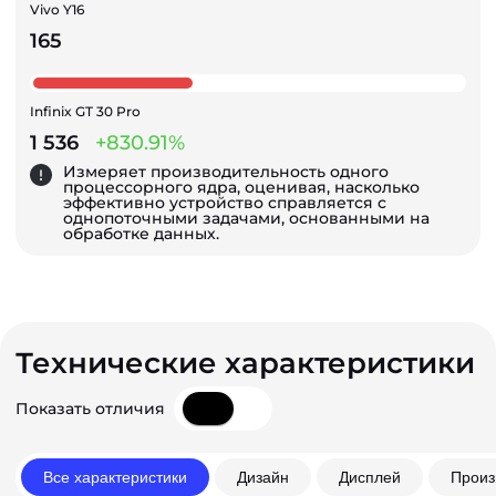
Vivo Y16
165
Infinix GT 30 Pro
1 536
+830.91%
Измеряет производительность одного
процессорного ядра, оценивая, насколько
эффективно устройство справляется с
однопоточными задачами, основанными на
обработке данных.
Технические характеристики
Показать отличия
Все характеристики
Дизайн
Дисплей
Произ