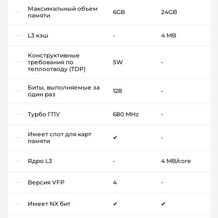
Максимальный объем
6GB
24GB
памяти
L3 кэш
-
4 MB
Конструктивные
требования по
5W
-
теплоотводу (TDP)
Биты, выполняемые за
128
-
один раз
Турбо ГПУ
680 MHz
-
Имеет слот для карт
✔
-
памяти
Ядро L3
-
4 MB/core
Версия VFP
4
-
Имеет NX бит
✔
✔