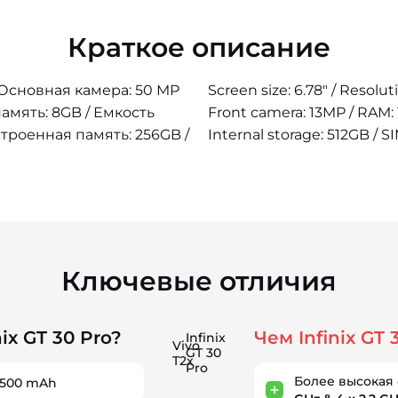
Краткое описание
/ Основная камера: 50 MP
Screen size: 6.78" / Resolu
амять: 8GB / Емкость
Front camera: 13MP / RAM: 
строенная память: 256GB /
Internal storage: 512GB / S
Ключевые отличия
ix GT 30 Pro?
Чем Infinix GT 
Infinix
Vivo
GT 30
T2x
Pro
Более высокая 
5500 mAh