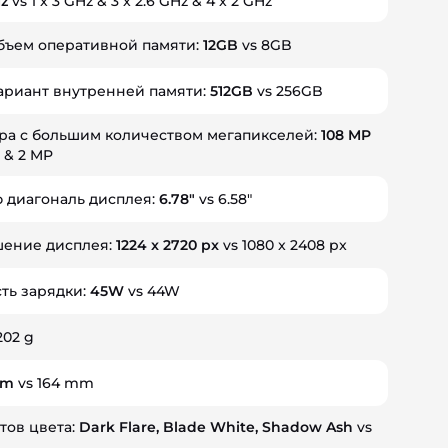
Hz
vs 1 x 3 GHz & 3 x 2.6 GHz & 4 x 2 GHz
объем оперативной памяти:
12GB
vs 8GB
вариант внутренней памяти:
512GB
vs 256GB
ра с большим количеством мегапикселей:
108 MP
 & 2 MP
 диагональ дисплея:
6.78"
vs 6.58"
ение дисплея:
1224 x 2720 px
vs 1080 x 2408 px
ть зарядки:
45W
vs 44W
202 g
mm
vs 164 mm
тов цвета:
Dark Flare, Blade White, Shadow Ash
vs