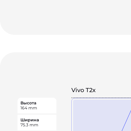
Vivo T2x
Высота
164
mm
Ширина
75.3
mm