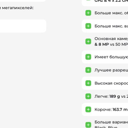
GHz & 4 x 2.2 G
 мегапикселей:
Больше макс. 
Больше макс. 
Основная каме
& 8 MP
vs 50 MP
Имеет большую
Лучшее разреш
Высокая скорос
Легче:
189 g
vs 
Короче:
163.7 
Больше вариан
Black, Blue