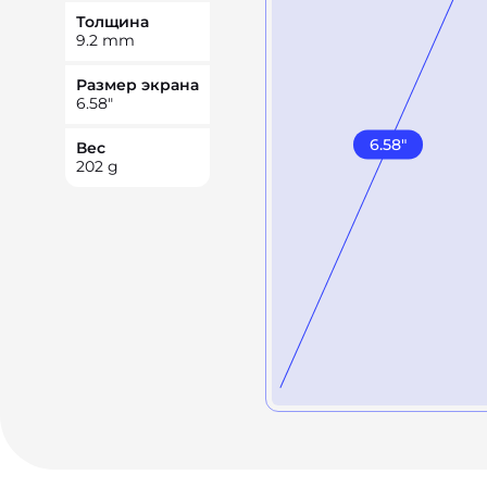
Толщина
9.2
mm
Размер экрана
6.58
"
6.58
"
Вес
202
g