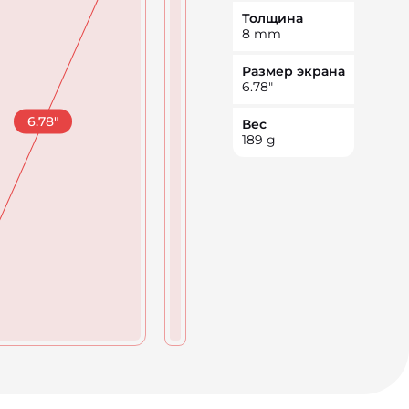
Толщина
8
mm
Размер экрана
6.78
"
6.78
"
Вес
189
g