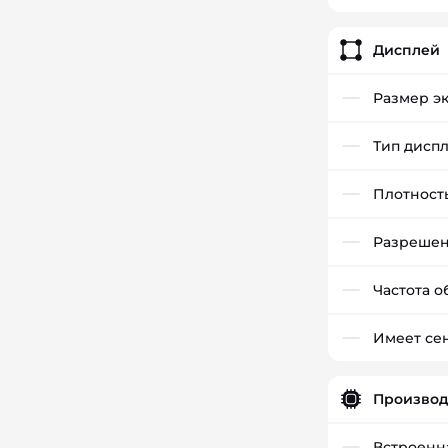
Дисплей
Размер э
Тип дисп
Плотност
Разреше
Частота 
Имеет се
Производ
Встроенн