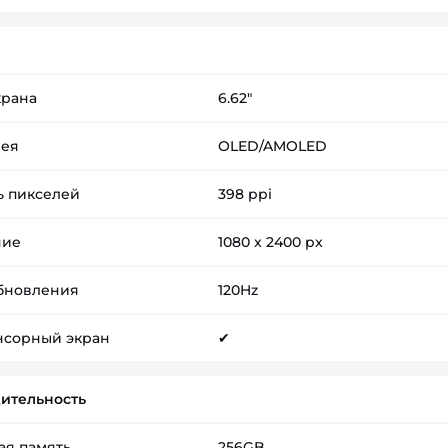
крана
6.62"
лея
OLED/AMOLED
ь пикселей
398 ppi
ние
1080 x 2400 px
обновления
120Hz
нсорный экран
✔
ительность
ая память
256GB