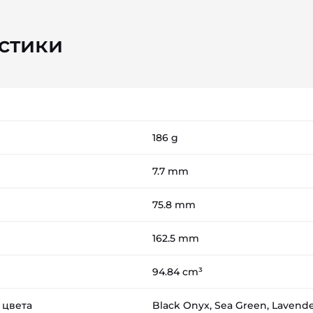
стики
186 g
7.7 mm
75.8 mm
162.5 mm
94.84 cm³
 цвета
Black Onyx, Sea Green, Lavend