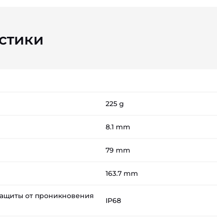
стики
225 g
8.1 mm
79 mm
163.7 mm
защиты от проникновения
IP68