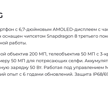
G
тфон с 6,7-дюймовым AMOLED-дисплеем с част
н оснащен чипсетом Snapdragon 8 третьего поко
ной работы.
ной объектив 200 МП, телеобъектив 50 МП с 3
амеру 50 МП для потрясающих селфи. Аккумуля
ую зарядку 50 Вт. Работая под управлением Mag
й опыт с 6 годами обновлений. Защита IP68/69