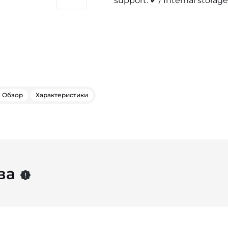
support: ✔ / Internal storage
Обзор
Характеристики
ва