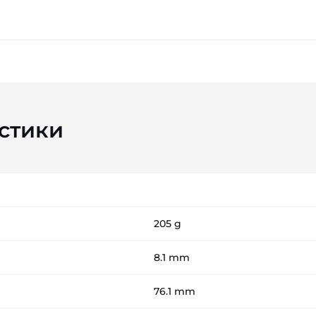
стики
205 g
8.1 mm
76.1 mm