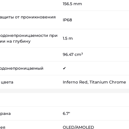
156.5 mm
защиты от проникновения
IP68
водонепроницаемости при
1.5 m
ии на глубину
96.47 cm³
водонепроницаемый
✔
 цвета
Inferno Red, Titanium Chrome
крана
6.7"
лея
OLED/AMOLED